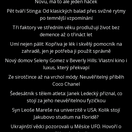
Novu, má to ale jeden háček
Pět tváří Stinga: Od klasických balad přes svižné rytmy
po temnější vzpomínání
Tři faktory ve středním věku prodlužují život bez
demence až o třináct let
Umí nejen pálit: Kopřiva je lék i skvělý pomocník na
zahradě, jen je potřeba ji použít správně
Nový domov Seleny Gomez v Beverly Hills: Vlastní kino i
luxus, který překvapí
Ze sirotčince až na vrchol módy: Neuvěřitelný příběh
Coco Chanel
Šedesátník s tělem atleta: Janek Ledecký přiznal, co
stojí za jeho neuvěřitelnou fyzičkou
Syn Leoše Mareše na univerzitě v USA: Kolik stojí
Jakubovo studium na Floridě?
Ukrajinští vědci pozorovali u Měsíce UFO. Hovoří o