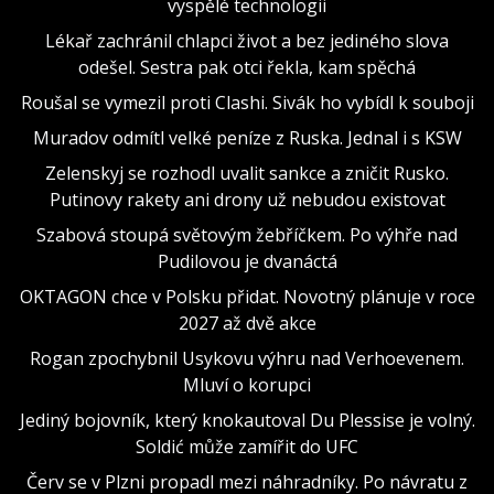
vyspělé technologii
Lékař zachránil chlapci život a bez jediného slova
odešel. Sestra pak otci řekla, kam spěchá
Roušal se vymezil proti Clashi. Sivák ho vybídl k souboji
Muradov odmítl velké peníze z Ruska. Jednal i s KSW
Zelenskyj se rozhodl uvalit sankce a zničit Rusko.
Putinovy rakety ani drony už nebudou existovat
Szabová stoupá světovým žebříčkem. Po výhře nad
Pudilovou je dvanáctá
OKTAGON chce v Polsku přidat. Novotný plánuje v roce
2027 až dvě akce
Rogan zpochybnil Usykovu výhru nad Verhoevenem.
Mluví o korupci
Jediný bojovník, který knokautoval Du Plessise je volný.
Soldić může zamířit do UFC
Červ se v Plzni propadl mezi náhradníky. Po návratu z