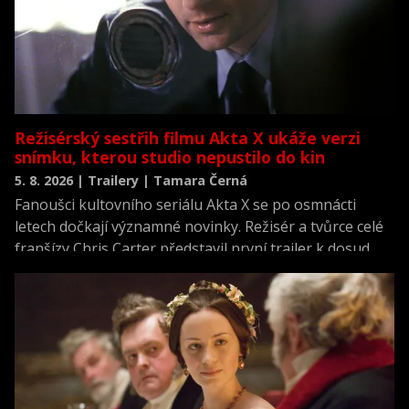
Režisérský sestřih filmu Akta X ukáže verzi
snímku, kterou studio nepustilo do kin
5. 8. 2026 | Trailery | Tamara Černá
Fanoušci kultovního seriálu Akta X se po osmnácti
letech dočkají významné novinky. Režisér a tvůrce celé
franšízy Chris Carter představil první trailer k dosud
neviděné režisérské verzi filmu Akta X: Chci uvěřit.