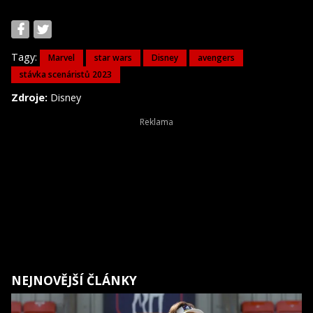
Tagy:
Marvel
star wars
Disney
avengers
stávka scenáristů 2023
Zdroje:
Disney
NEJNOVĚJŠÍ ČLÁNKY