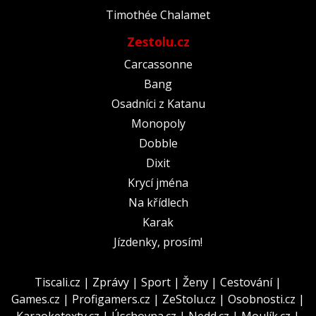
Timothée Chalamet
Zestolu.cz
Carcassonne
Bang
Osadníci z Katanu
Monopoly
Dobble
Dixit
Krycí jména
Na křídlech
Karak
Jízdenky, prosím!
Tiscali.cz
|
Zprávy
|
Sport
|
Ženy
|
Cestování
|
Games.cz
|
Profigamers.cz
|
ZeStolu.cz
|
Osobnosti.cz
|
Karaoketexty.cz
|
Úschovna.cz
|
Nedd.cz
|
Moulík.cz
|