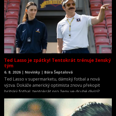
Ted Lasso je zpátky! Tentokrát trénuje ženský
tým
6. 8. 2026 | Novinky | Bára Šeptalová
Ted Lasso v supermarketu, dámský fotbal a nová
výzva. Dokáže americký optimista znovu překopit
britský fotbal, tentokrát pro ženy ve druhé divizi?