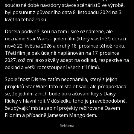
současné době navzdory stávce scénáristů ve výrobě,
byl posunut z původního data 8. listopadu 2024 na 3.
května téhož roku.
Docela podivně jsou na tom i sice oznámené, ale
neznámé Star Wars – jeden film (který vlastně?) dorazí
nově 22. května 2026 a druhý 18. prosince téhož roku.
Třetí film je pak údajně naplánován na 17. prosince
2027, což zní jako skvělý adept na odklad, respektive na
odklad a větší rozestoupení všech tří filmů.
Společnost Disney zatím neoznámila, který z jejích
projektů Star Wars tato místa obsadí, ale předpokládá
se, že jedním z nich bude pokračování Rey s Daisy
Ridley v hlavní roli. V důsledku toho je pravděpodobné,
že zbývající místa zaplní projekty režírované Davem
Filonim a případně Jamesem Mangoldem.