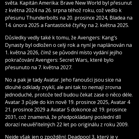
světa. Kapitán Amerika: Brave New World byl přesunut
z května 2024 na 26. srpna téhož roku, což vedlo k
přesunu Thunderbolts na 20. prosince 2024, Bladea na
14. února 2025 a Fantastické čtyřky na 2. května 2025.
Důsledky vedly také k tomu, že Avengers: Kang’s
Dynasty byl odložen o celý rok a nyní je naplánován na
1. května 2026, čímž se původní místo vydání jejího
pokračování Avengers: Secret Wars, které bylo
přesunuto na 7. května 2027.
No a pak je tady Avatar. Jeho fanoušci jsou sice na
dlouhé odklady zvyklí, ale ani tak to nemají zrovna
jednoduché, protože teď budou čekat zase o něco déle.
Avatar 3 půjde do kin nově 19. prosince 2025, Avatar 4
21. prosince 2029 a Avatar 5 dokonce až 19. prosince
2031, což znamená, že předpokládaný poslední díl
dorazí neuvěřitelných 22 let po originálu z roku 2009.
Nejde však jen o zpoždění: Deadpool 3, který je v