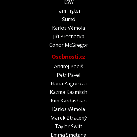
KSW
I am Figter
Sumó
Karlos Vémola
Jiří Procházka
Conor McGregor
Osobnosti.cz
Andrej Babiš
Petr Pavel
Hana Zagorová
Kazma Kazmitch
Kim Kardashian
Karlos Vémola
Marek Ztracený
Taylor Swift
Emma Smetana