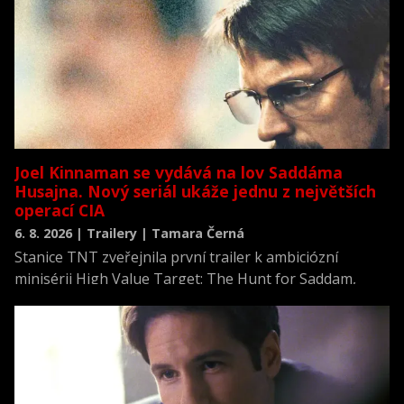
Joel Kinnaman se vydává na lov Saddáma
Husajna. Nový seriál ukáže jednu z největších
operací CIA
6. 8. 2026 | Trailery | Tamara Černá
Stanice TNT zveřejnila první trailer k ambiciózní
minisérii High Value Target: The Hunt for Saddam,
která se vrací k jednomu z nejvýznamnějších okamžiků
novodobých dějin.