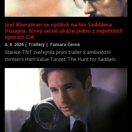
Joel Kinnaman se vydává na lov Saddáma
Husajna. Nový seriál ukáže jednu z největších
operací CIA
6. 8. 2026 | Trailery | Tamara Černá
Stanice TNT zveřejnila první trailer k ambiciózní
minisérii High Value Target: The Hunt for Saddam,
která se vrací k jednomu z nejvýznamnějších okamžiků
novodobých dějin.