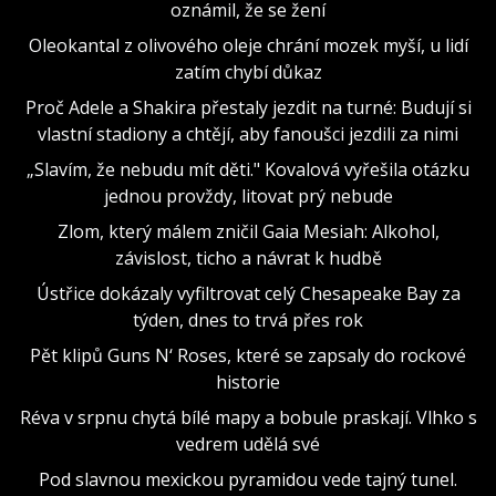
oznámil, že se žení
Oleokantal z olivového oleje chrání mozek myší, u lidí
zatím chybí důkaz
Proč Adele a Shakira přestaly jezdit na turné: Budují si
vlastní stadiony a chtějí, aby fanoušci jezdili za nimi
„Slavím, že nebudu mít děti." Kovalová vyřešila otázku
jednou provždy, litovat prý nebude
Zlom, který málem zničil Gaia Mesiah: Alkohol,
závislost, ticho a návrat k hudbě
Ústřice dokázaly vyfiltrovat celý Chesapeake Bay za
týden, dnes to trvá přes rok
Pět klipů Guns N‘ Roses, které se zapsaly do rockové
historie
Réva v srpnu chytá bílé mapy a bobule praskají. Vlhko s
vedrem udělá své
Pod slavnou mexickou pyramidou vede tajný tunel.