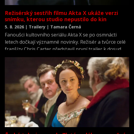
Režisérský sestřih filmu Akta X ukáže verzi
snímku, kterou studio nepustilo do kin
5. 8. 2026 | Trailery | Tamara Černá
Fanoušci kultovního seriálu Akta X se po osmnácti
letech dočkají významné novinky. Režisér a tvůrce celé
franšízy Chris Carter představil první trailer k dosud
neviděné režisérské verzi filmu Akta X: Chci uvěřit.