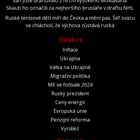
San Jose draftovalo 216 cm vysokého Moldavana.
Skauti ho označili za nejhoršího bruslaře v draftu NHL
Ruské tenisové děti míří do Česka a mění pas. Šéf svazu
se chlácholí, že výchova zůstává ruská
Tiscali.cz
Inflace
Ukrajina
Válka na Ukrajině
Migrační politika
ME ve fotbale 2024
Ruský prezident
Ceny energií
Evropská unie
Penzijní reforma
Vynález