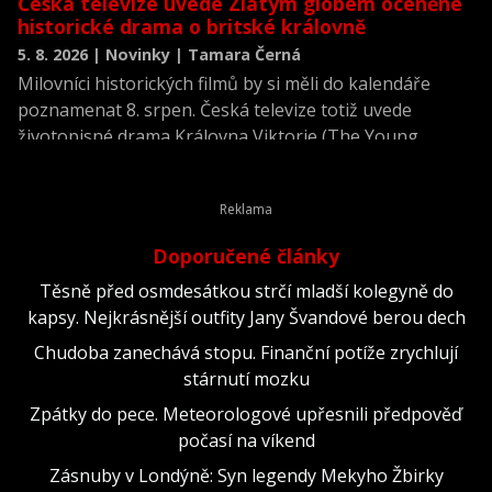
Česká televize uvede Zlatým glóbem oceněné
historické drama o britské královně
5. 8. 2026 | Novinky | Tamara Černá
Milovníci historických filmů by si měli do kalendáře
poznamenat 8. srpen. Česká televize totiž uvede
životopisné drama Královna Viktorie (The Young
Victoria) z roku 2009.
Doporučené články
Těsně před osmdesátkou strčí mladší kolegyně do
kapsy. Nejkrásnější outfity Jany Švandové berou dech
Chudoba zanechává stopu. Finanční potíže zrychlují
stárnutí mozku
Zpátky do pece. Meteorologové upřesnili předpověď
počasí na víkend
Zásnuby v Londýně: Syn legendy Mekyho Žbirky