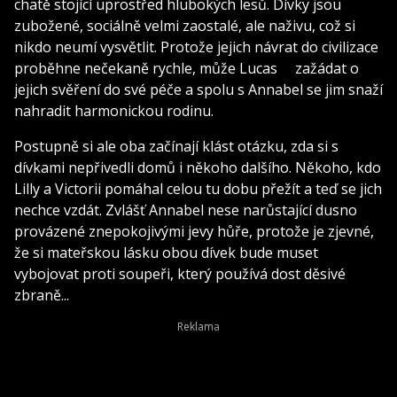
chatě stojící uprostřed hlubokých lesů. Dívky jsou
zubožené, sociálně velmi zaostalé, ale naživu, což si
nikdo neumí vysvětlit. Protože jejich návrat do civilizace
proběhne nečekaně rychle, může Lucas zažádat o
jejich svěření do své péče a spolu s Annabel se jim snaží
nahradit harmonickou rodinu.
Postupně si ale oba začínají klást otázku, zda si s
dívkami nepřivedli domů i někoho dalšího. Někoho, kdo
Lilly a Victorii pomáhal celou tu dobu přežít a teď se jich
nechce vzdát. Zvlášť Annabel nese narůstající dusno
provázené znepokojivými jevy hůře, protože je zjevné,
že si mateřskou lásku obou dívek bude muset
vybojovat proti soupeři, který používá dost děsivé
zbraně...