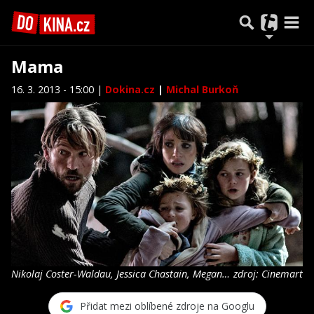
Mama
16. 3. 2013 - 15:00 |
Dokina.cz
|
Michal Burkoň
Nikolaj Coster-Waldau, Jessica Chastain, Megan
zdroj: Cinemart
Charpentier ve filmu Mama
Přidat mezi oblíbené zdroje na Googlu