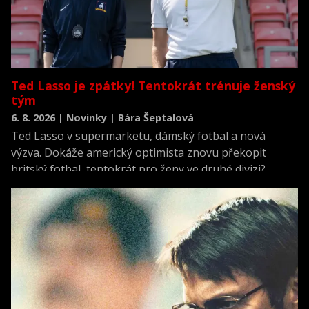
Ted Lasso je zpátky! Tentokrát trénuje ženský
tým
6. 8. 2026 | Novinky | Bára Šeptalová
Ted Lasso v supermarketu, dámský fotbal a nová
výzva. Dokáže americký optimista znovu překopit
britský fotbal, tentokrát pro ženy ve druhé divizi?