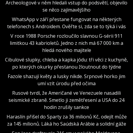
Archeologové v něm hledali vstup do podsvětí, objevilo
se něco zajímavějšího
WhatsApp v září přestane fungovat na některých
telefonech s Androidem. Ověřte si, zda se to týká i vás
V roce 1988 Porsche rozloučilo slavnou G-sérii 911
limitkou 43 kabrioletů. Jedno z nich má 67 000 km a
hledá nového majitele
Cibulové slupky, chleba a kapka jódu: tři věci z kuchyně,
po kterých okurky přestanou žloutnout do týdne
Fazole shazují květy a lusky nikde. Srpnové horko jim
umí vzít úrodu před očima
Rusové tvrdí, že Američané ve Venezuele nasadili
seismické zbraně. Smetlo ji zemětřesení a USA do 24
hodin zrušily sankce
Haraslín přišel do Sparty za 36 milionů Kč, odejít může
za 145 milionů. Láká ho Saúdská Arábie a solidní gáže