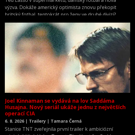
výzva. Dokáže americký optimista znovu překopit
britský fotbal, tentokrát pro ženy ve druhé divizi?
Joel Kinnaman se vydává na lov Saddáma
Husajna. Nový seriál ukáže jednu z největších
operací CIA
6. 8. 2026 | Trailery | Tamara Černá
Stanice TNT zveřejnila první trailer k ambiciózní