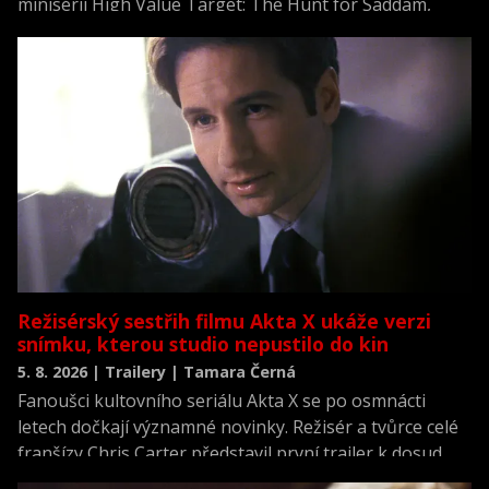
minisérii High Value Target: The Hunt for Saddam,
která se vrací k jednomu z nejvýznamnějších okamžiků
novodobých dějin.
Režisérský sestřih filmu Akta X ukáže verzi
snímku, kterou studio nepustilo do kin
5. 8. 2026 | Trailery | Tamara Černá
Fanoušci kultovního seriálu Akta X se po osmnácti
letech dočkají významné novinky. Režisér a tvůrce celé
franšízy Chris Carter představil první trailer k dosud
neviděné režisérské verzi filmu Akta X: Chci uvěřit.