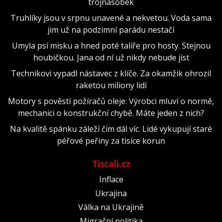
trojnásobek
Truhlíky jsou v srpnu unavené a nekvetou. Voda sama
jim už na podzimní parádu nestačí
Umyla psí misku a hned poté talíře pro hosty. Stejnou
houbičkou. Jana od ní už nikdy nebude jíst
Technikovi vypadl nástavec z klíče. Za okamžik ohrozil
raketou miliony lidí
Motory s pověstí požíračů oleje: Výrobci mluví o normě,
mechanici o konstrukční chybě. Máte jeden z nich?
Na kvalitě spánku záleží čím dál víc. Lidé vykupují staré
péřové peřiny za tisíce korun
Tiscali.cz
Inflace
Ukrajina
Válka na Ukrajině
Migrační politika