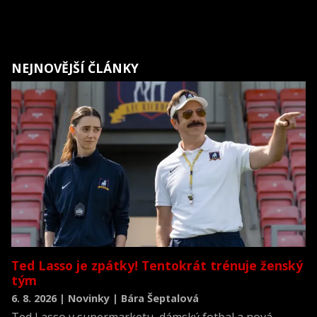
NEJNOVĚJŠÍ ČLÁNKY
Ted Lasso je zpátky! Tentokrát trénuje ženský
tým
6. 8. 2026 | Novinky | Bára Šeptalová
Ted Lasso v supermarketu, dámský fotbal a nová