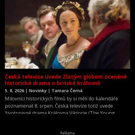
Česká televize uvede Zlatým glóbem oceněné
historické drama o britské královně
5. 8. 2026 | Novinky | Tamara Černá
Milovníci historických filmů by si měli do kalendáře
poznamenat 8. srpen. Česká televize totiž uvede
životopisné drama Královna Viktorie (The Young
Victoria) z roku 2009.