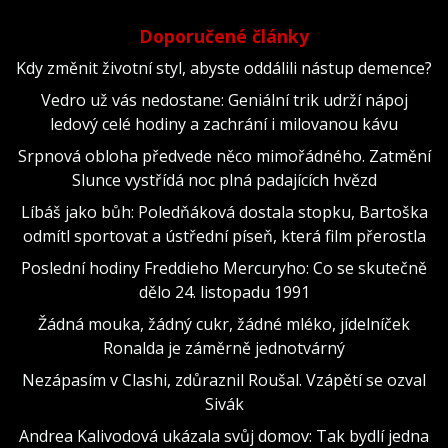
Doporučené články
Kdy změnit životní styl, abyste oddálili nástup demence?
Vedro už vás nedostane: Geniální trik udrží nápoj
ledový celé hodiny a zachrání i milovanou kávu
Srpnová obloha předvede něco mimořádného. Zatmění
Slunce vystřídá noc plná padajících hvězd
Líbáš jako bůh: Poledňáková dostala stopku, Bartoška
odmítl sportovat a ústřední píseň, která film přerostla
Poslední hodiny Freddieho Mercuryho: Co se skutečně
dělo 24. listopadu 1991
Žádná mouka, žádný cukr, žádné mléko, jídelníček
Ronalda je záměrně jednotvárný
Nezápasím v Clashi, zdůraznil Roušal. Vzápětí se ozval
Sivák
Andrea Kalivodová ukázala svůj domov: Tak bydlí jedna