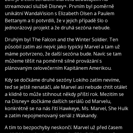
streamovací službě Disney+. Prvním byl poměrně
unikátní WandaVision s Elizabeth Olsen a Paulem
Bettanym a ti potvrdili, že v jejich případě šlo o
jednorázový projekt a že druhá sezóna nebude.
Druhým byl The Falcon and the Winter Soldier. Ten
působil zatím asi nejvíc jako typický Marvel a tam už
máme potvrzeno, že další sezóna bude. Navíc se tam
můžeme těšit na poměrně silné provázání s
plánovaným celovečerním Kapitánem Amerikou.
Kdy se dočkáme druhé sezóny Lokiho zatím nevíme,
teď se ještě nenatáčí, ale Marvel asi nebude chtít otálet
a klidně to může stihnout někdy příští rok. Mezitím se
na Disney+ dočkáme dalších seriálů od Marvelu,
konkrétně se na nás řítí Hawkeye, Ms. Marvel, She Hulk
a zatím nepojmenovaný seriál z Wakandy.
A tím to bezpochyby neskončí. Marvel už před časem