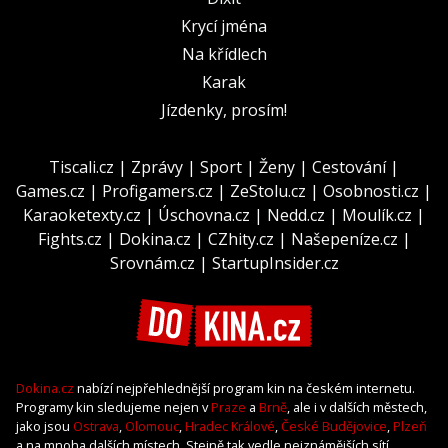
Krycí jména
Na křídlech
Karak
Jízdenky, prosím!
Tiscali.cz
|
Zprávy
|
Sport
|
Ženy
|
Cestování
|
Games.cz
|
Profigamers.cz
|
ZeStolu.cz
|
Osobnosti.cz
|
Karaoketexty.cz
|
Úschovna.cz
|
Nedd.cz
|
Moulík.cz
|
Fights.cz
|
Dokina.cz
|
CZhity.cz
|
Našepeníze.cz
|
Srovnám.cz
|
StartupInsider.cz
Dokina.cz
nabízí nejpřehlednější program kin na českém internetu.
Programy kin sledujeme nejen v
Praze
a
Brně
, ale i v dalších městech,
jako jsou
Ostrava
,
Olomouc
,
Hradec Králové
,
České Budějovice
,
Plzeň
a na mnoha dalších místech. Stejně tak vedle nejznámějších sítí