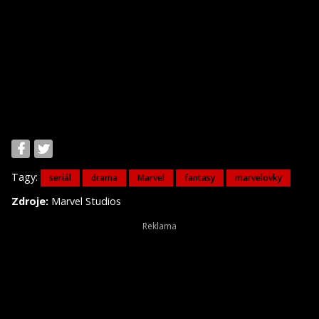
Tagy:
seriál
drama
Marvel
fantasy
marvelovky
Zdroje:
Marvel Studios