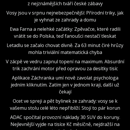
z nejznámějších tváří české zábavy
Vosy jsou v srpnu nejnebezpečnější: Přírodní triky, jak
je vyhnat ze zahrady a domu
Ewa Farna a nelehké začátky: Zpěvačce, které radili
vrátit se do Polska, teď fanoušci nestačí tleskat
Letadlu se začalo chovat divně. Za 63 minut čiré hrůzy
mohla triviální matematická chyba
V zácpě ve vedru zapnul topení na maximum. Absurdní
trik zachrání motor před opravou za desítky tisíc
Aplikace Záchranka umí nově zavolat psychologa
jedním kliknutím. Zatím jen v jednom kraji, další už
čekají
Ocet ve spreji a pět bylinek ze zahrady: vosy se k
vašemu stolu celé léto nepřiblíží. Stojí to pár korun
ADAC spočítal provozní náklady 30 SUV do koruny.
Nejlevnější vyjde na tisíce Kč měsíčně, nejdražší na