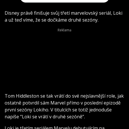
Disney právě finišuje svůj třetí marvelovský seriál, Loki
a už teď víme, že se dočkáme druhé sezóny.
Tom Hiddleston se tak vrátí do své nejslavnější role, jak
ostatně potvrdil sám Marvel přímo v poslední epizodě
první sezóny Lokiho. V titulcích se totiž jednoduše
napíše “Loki se vrátí v druhé sezóně”.
Loki je třetím seriálem Marvelu debutujícím na