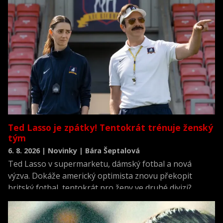
na Oscara nominovaná Anna Kendricková. Před pár lety
ve velkém stylu vstoupila na filmové plátno v komedii
Lítám v tom.
Ted Lasso je zpátky! Tentokrát trénuje ženský
tým
6. 8. 2026 | Novinky | Bára Šeptalová
Ted Lasso v supermarketu, dámský fotbal a nová
výzva. Dokáže americký optimista znovu překopit
britský fotbal, tentokrát pro ženy ve druhé divizi?