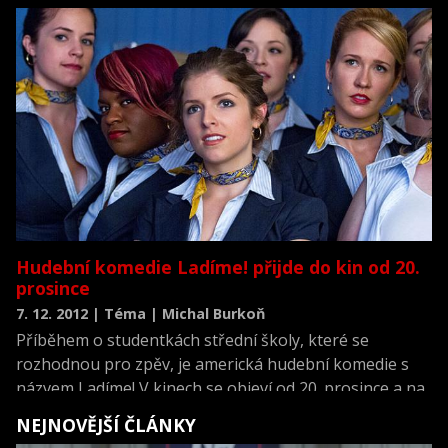
komedie plná dobré muziky, jaká tu už dlouho nebyla.
Nesnaží se spoléhat jen na netradiční předělávky
světových hitů, stejně důležité jsou pro ni dobrý příběh
a sympatičtí hrdinové z „masa a kostí“. I proto si tvůrci
do hlavní role vybrali na Oscara nominovanou Annu
Kendrick, která před pár lety ve velkém stylu vstoupila
na filmové plátno v komedii Lítám v tom.
Hudební komedie Ladíme! přijde do kin od 20.
prosince
7. 12. 2012 | Téma | Michal Burkoň
Příběhem o studentkách střední školy, které se
rozhodnou pro zpěv, je americká hudební komedie s
názvem Ladíme! V kinech se objeví od 20. prosince a na
pracovní projekci v Praze ji představila distribuční
NEJNOVĚJŠÍ ČLÁNKY
společnost Bontonfilm. Hlavní roli ve snímku ztvárnila