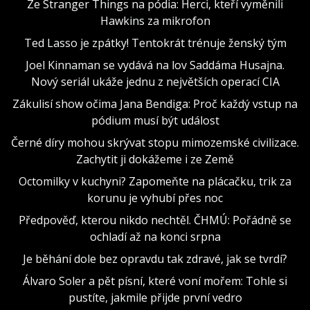
Ze Stranger Things na pódia: Herci, kteří vyměnili
Hawkins za mikrofon
Ted Lasso je zpátky! Tentokrát trénuje ženský tým
Joel Kinnaman se vydává na lov Saddáma Husajna.
Nový seriál ukáže jednu z největších operací CIA
Zákulisí show očima Jana Bendiga: Proč každý vstup na
pódium musí být událost
Černé díry mohou skrývat stopu mimozemské civilizace.
Zachytit ji dokážeme i ze Země
Octomilky v kuchyni? Zapomeňte na plácačku, trik za
korunu je vyhubí přes noc
Předpověď, kterou nikdo nechtěl. ČHMÚ: Pořádně se
ochladí až na konci srpna
Je běhání dole bez opravdu tak zdravé, jak se tvrdí?
Álvaro Soler a pět písní, které voní mořem: Tohle si
pustíte, jakmile přijde první vedro