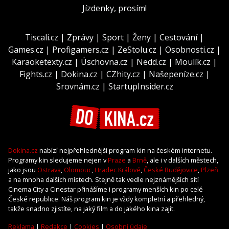
Jízdenky, prosím!
Tiscali.cz
|
Zprávy
|
Sport
|
Ženy
|
Cestování
|
Games.cz
|
Profigamers.cz
|
ZeStolu.cz
|
Osobnosti.cz
|
Karaoketexty.cz
|
Úschovna.cz
|
Nedd.cz
|
Moulík.cz
|
Fights.cz
|
Dokina.cz
|
CZhity.cz
|
Našepeníze.cz
|
Srovnám.cz
|
StartupInsider.cz
Dokina.cz
nabízí nejpřehlednější program kin na českém internetu.
Programy kin sledujeme nejen v
Praze
a
Brně
, ale i v dalších městech,
jako jsou
Ostrava
,
Olomouc
,
Hradec Králové
,
České Budějovice
,
Plzeň
a na mnoha dalších místech. Stejně tak vedle nejznámějších sítí
Cinema City a Cinestar přinášíme i programy menších kin po celé
České republice. Náš program kin je vždy kompletní a přehledný,
takže snadno zjistíte, na jaký film a do jakého kina zajít.
Reklama
|
Redakce
|
Cookies
|
Osobní údaje