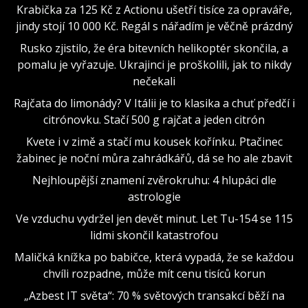
Krabička za 125 Kč z Actionu ušetří tisíce za opraváře,
jindy stojí 10 000 Kč. Regál s nářadím je věčně prázdný
Rusko zjistilo, že éra bitevních helikoptér skončila, a
pomalu je vyřazuje. Ukrajinci je proškolili, jak to nikdy
nečekali
Rajčata do limonády? V Itálii je to klasika a chuť předčí i
citrónovku. Stačí 500 g rajčat a jeden citrón
Kvete i v zimě a stačí mu kousek kořínku. Ptačinec
žabinec je noční můra zahrádkářů, dá se ho ale zbavit
Nejhloupější znamení zvěrokruhu: 4 hlupáci dle
astrologie
Ve vzduchu vydržel jen devět minut. Let Tu-154 se 115
lidmi skončil katastrofou
Maličká knížka po babičce, která vypadá, že se každou
chvíli rozpadne, může mít cenu tisíců korun
„Azbest IT světa“: 70 % světových transakcí běží na