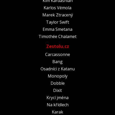
Kim Kardashian
Karlos Vémola
Marek Ztracený
Taylor Swift
Emma Smetana
Timothée Chalamet
Zestolu.cz
Carcassonne
Bang
Osadníci z Katanu
Monopoly
Dobble
Dixit
Krycí jména
Na křídlech
Karak