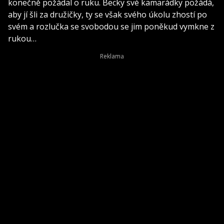
konečně požádal o ruku. Becky své kamarádky požádá,
aby jí šli za družičky, ty se však svého úkolu zhostí po
svém a rozlučka se svobodou se jim poněkud vymkne z
rukou…