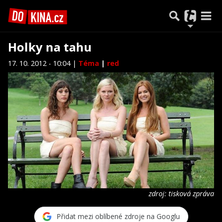
Holky na tahu
17. 10. 2012 - 10:04 |
Téma
|
red
zdroj: tisková zpráva
Přidat mezi oblíbené zdroje na Googlu