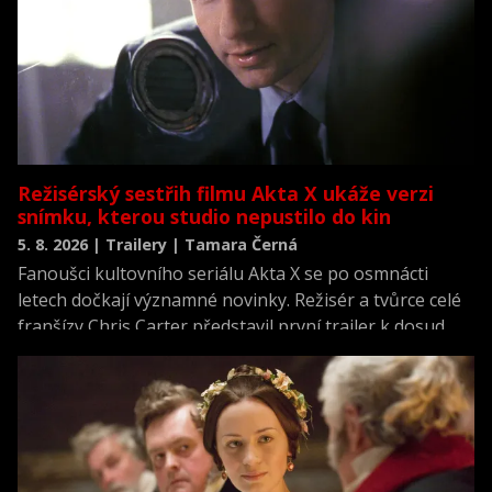
Režisérský sestřih filmu Akta X ukáže verzi
snímku, kterou studio nepustilo do kin
5. 8. 2026 | Trailery | Tamara Černá
Fanoušci kultovního seriálu Akta X se po osmnácti
letech dočkají významné novinky. Režisér a tvůrce celé
franšízy Chris Carter představil první trailer k dosud
neviděné režisérské verzi filmu Akta X: Chci uvěřit.