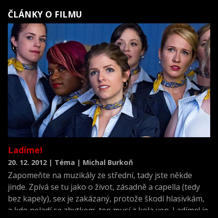
ČLÁNKY O FILMU
Ladíme!
20. 12. 2012 | Téma | Michal Burkoň
Zapomeňte na muzikály ze střední, tady jste někde
jinde. Zpívá se tu jako o život, zásadně a capella (tedy
bez kapely), sex je zakázaný, protože škodí hlasivkám,
a kdo neladí se zbytkem, ten musí z kola ven. Ladíme! je