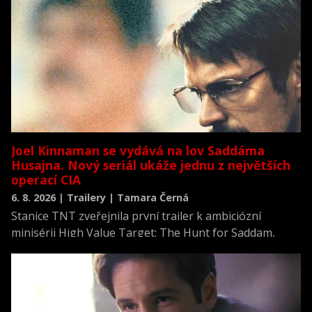
Joel Kinnaman se vydává na lov Saddáma
Husajna. Nový seriál ukáže jednu z největších
operací CIA
6. 8. 2026 | Trailery | Tamara Černá
Stanice TNT zveřejnila první trailer k ambiciózní
minisérii High Value Target: The Hunt for Saddam,
která se vrací k jednomu z nejvýznamnějších okamžiků
novodobých dějin.