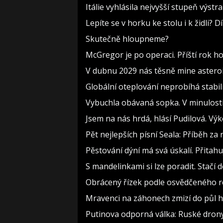
Itálie vyhlásila nejvyšší stupeň výst
Lepíte se v horku ke stolu i k židli?
Skutečně hloupneme?
McGregor je po operaci. Příští rok h
V dubnu 2029 nás těsně mine asteroi
Globální oteplování neprobíhá stabilně
Vybuchla obávaná sopka. V minulosti 
Jsem na nás hrdá, hlásí Pudilová. Vý
Pět nejlepších písní Seala: Příběh z
Pěstování dýní má svá úskalí. Přitah
S mandelinkami si lze poradit. Stačí 
Obrácený řízek podle osvědčeného re
Mravenci na záhonech zmizí do půl ho
Putinova odporná válka: Ruské drony k