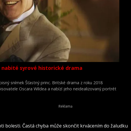
 nabité syrové historické drama
isný snímek Šťastný princ. Britské drama z roku 2018
pisovatele Oscara Wildea a nabízí jeho neidealizovaný portrét
emoci i společenskému odmítnutí. Film napsal, režíroval a
Everett.
oti bolesti. Častá chyba může skončit krvácením do žaludku