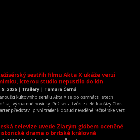
ežisérský sestřih filmu Akta X ukáže verzi
nímku, kterou studio nepustilo do kin
. 8. 2026 | Trailery | Tamara Černá
anoušci kultovního seriálu Akta X se po osmnácti letech
očkají významné novinky. Režisér a tvůrce celé franšízy Chris
arter představil první trailer k dosud neviděné režisérské verzi
ilmu Akta X: Chci uvěřit.
eská televize uvede Zlatým glóbem oceněné
istorické drama o britské královně