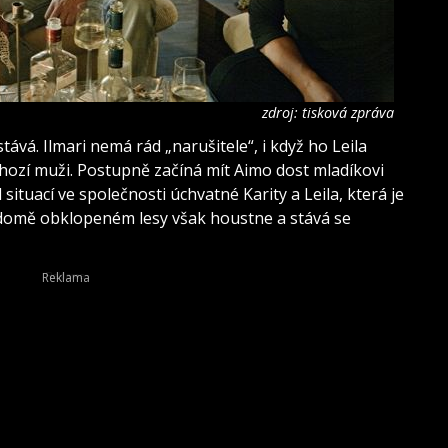
zdroj: tisková zpráva
ává. Ilmari nemá rád „narušitele“, i když ho Leila
edchozí muži. Postupně začíná mít Aimo dost mladíkovi
 situací ve společnosti úchvatné Karity a Leila, která je
v domě obklopeném lesy však houstne a stává se