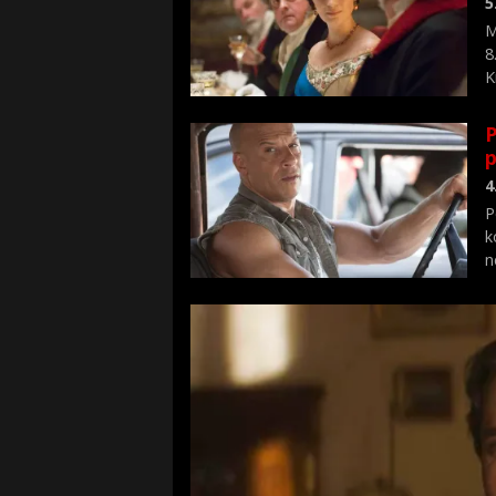
5
M
8
K
P
p
4
P
k
n
p