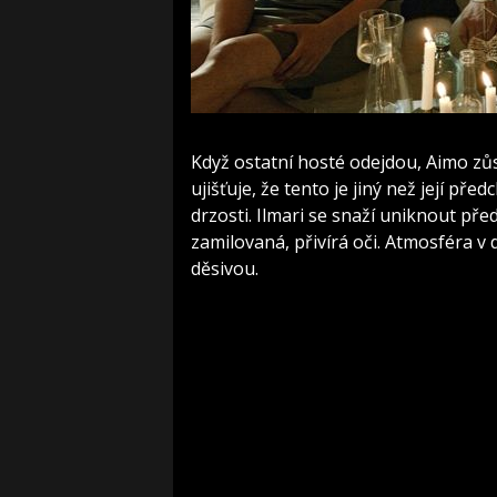
Když ostatní hosté odejdou, Aimo zůst
ujišťuje, že tento je jiný než její př
drzosti. Ilmari se snaží uniknout před
zamilovaná, přivírá oči. Atmosféra 
děsivou.