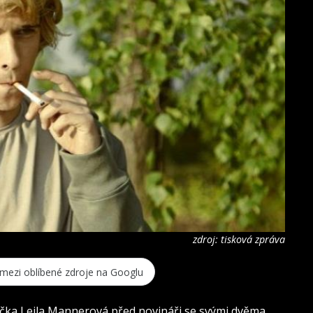
zdroj: tisková zpráva
 mezi oblíbené zdroje na Googlu
čka Leila Mannerová před novináři se svými dvěma