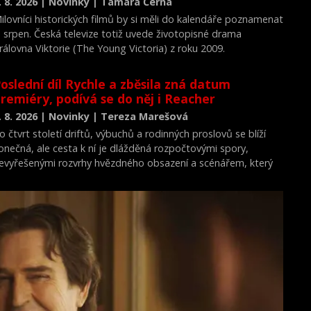
. 8. 2026 | Novinky | Tamara Černá
ilovníci historických filmů by si měli do kalendáře poznamenat
. srpen. Česká televize totiž uvede životopisné drama
rálovna Viktorie (The Young Victoria) z roku 2009.
oslední díl Rychle a zběsila zná datum
remiéry, podívá se do něj i Reacher
. 8. 2026 | Novinky | Tereza Marešová
o čtvrt století driftů, výbuchů a rodinných proslovů se blíží
onečná, ale cesta k ní je dlážděná rozpočtovými spory,
evyřešenými rozvrhy hvězdného obsazení a scénářem, který
rý dojímá i ostříleného akčního hrdinu k slzám.