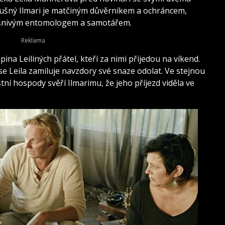
ýbušný Ilmari je matčiným důvěrníkem a ochráncem,
vášnivým entomologem a samotářem.
ina Leiliných přátel, kteří za nimi přijedou na víkend.
 se Leila zamiluje navzdory své snaze odolat. Ve stejnou
stní hospody svěří Ilmarimu, že jeho příjezd viděla ve