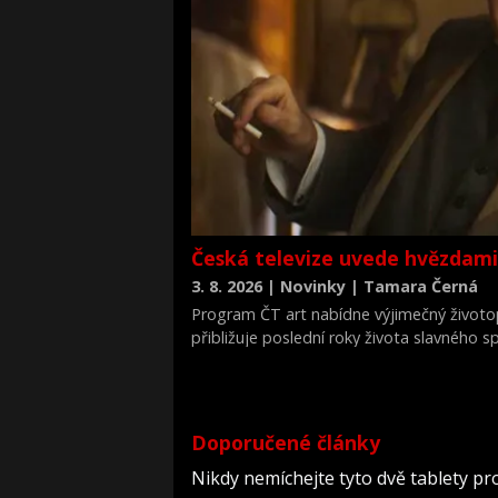
Česká televize uvede hvězdami
3. 8. 2026 | Novinky | Tamara Černá
Program ČT art nabídne výjimečný životop
přibližuje poslední roky života slavného s
v období, kdy po věznění čelil chudobě, n
zároveň si v něm zahrál hlavní roli Rupert 
Doporučené články
Nikdy nemíchejte tyto dvě tablety pr