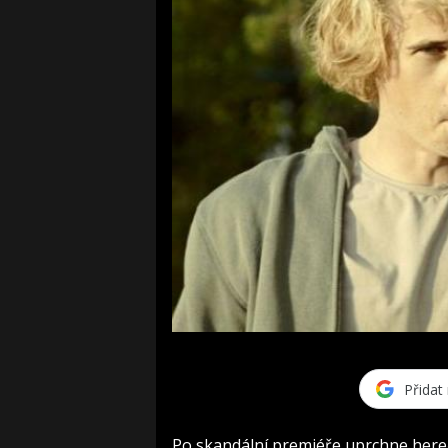
Přidat
Po skandální premiéře uprchne here