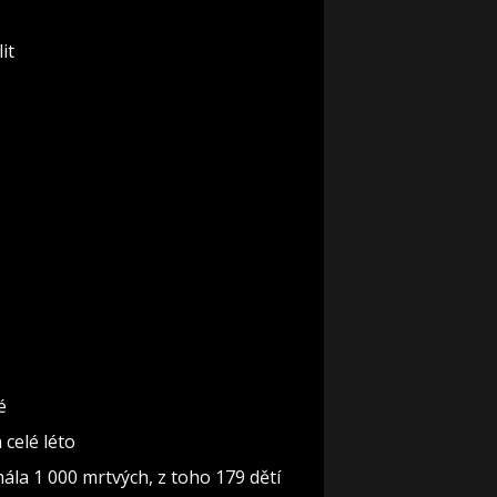
it
é
celé léto
mála 1 000 mrtvých, z toho 179 dětí