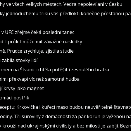
rahy ve všech velkých městech. Vedra nepoleví ani v Česku
 Díky jednoduchému triku vás předloktí konečně přestanou pál
o v UFC zřejmě čeká poslední tanec
d. I průlet může mít závažné následky
. Prudce zrychluje, zjistila studie
zabila stovky lidí
konem na Štvanici chtěla potěšit i zesnulého bratra
a nimi překvapí víc než samotná hudba
ují krysy jako magnet
domácí postřik
ceptu: Krkovička i kuřecí maso budou neuvěřitelně šťavnat
diny. Tři suroviny z domácnosti za pár korun je vyženou na 
rouží nad ukrajinskými civilisty a bez milosti je zabíjí. Bez