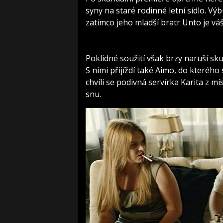
syny na staré rodinné letní sídlo. V
zatímco jeho mladší bratr Unto je 
Poklidné soužití však brzy naruší skup
S nimi přijíždí také Aimo, do kterého
chvíli se podivná servírka Karita z mí
snu.