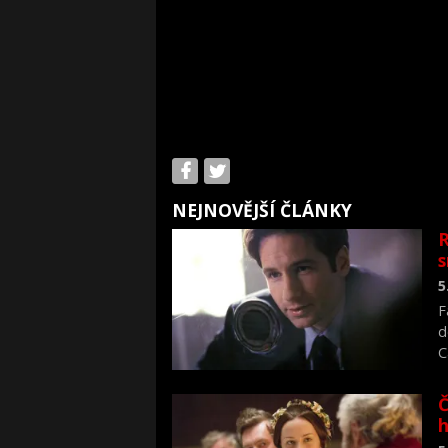
NEJNOVĚJŠÍ ČLÁNKY
R
s
5
F
d
C
f
Č
h