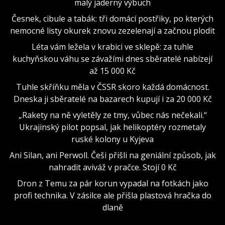
malý jaderný výbuch
Česnek, cibule a tabák: tři domácí postřiky, po kterých
nemocné listy okurek znovu zezelenají a začnou plodit
Léta vám ležela v krabici ve sklepě: za tuhle
kuchyňskou váhu se závažími dnes sběratelé nabízejí
až 15 000 Kč
Tuhle skříňku měla v ČSSR skoro každá domácnost.
Dneska ji sběratelé na bazarech kupují i za 20 000 Kč
„Rakety na ně vyletěly ze tmy, vůbec nás nečekali.“
Ukrajinský pilot popsal, jak helikoptéry rozmetaly
ruské kolony u Kyjeva
Ani Silan, ani Perwoll. Češi přišli na geniální způsob, jak
nahradit aviváž v pračce. Stojí 0 Kč
Dron z Temu za pár korun vypadal na fotkách jako
profi technika. V zásilce ale přišla plastová hračka do
dlaně