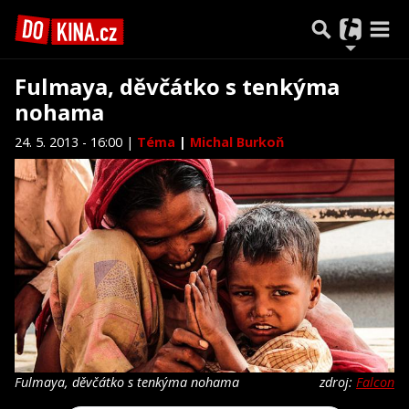
Fulmaya, děvčátko s tenkýma
nohama
24. 5. 2013 - 16:00 |
Téma
|
Michal Burkoň
Fulmaya, děvčátko s tenkýma nohama
zdroj:
Falcon