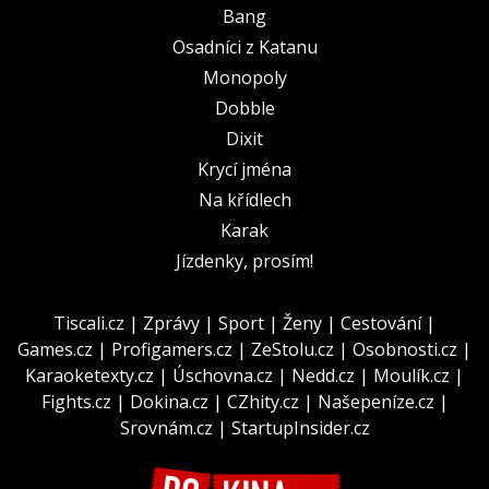
Bang
Osadníci z Katanu
Monopoly
Dobble
Dixit
Krycí jména
Na křídlech
Karak
Jízdenky, prosím!
Tiscali.cz
|
Zprávy
|
Sport
|
Ženy
|
Cestování
|
Games.cz
|
Profigamers.cz
|
ZeStolu.cz
|
Osobnosti.cz
|
Karaoketexty.cz
|
Úschovna.cz
|
Nedd.cz
|
Moulík.cz
|
Fights.cz
|
Dokina.cz
|
CZhity.cz
|
Našepeníze.cz
|
Srovnám.cz
|
StartupInsider.cz