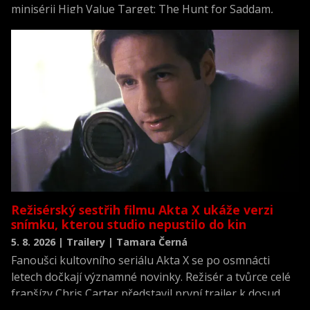
minisérii High Value Target: The Hunt for Saddam,
která se vrací k jednomu z nejvýznamnějších okamžiků
novodobých dějin.
Režisérský sestřih filmu Akta X ukáže verzi
snímku, kterou studio nepustilo do kin
5. 8. 2026 | Trailery | Tamara Černá
Fanoušci kultovního seriálu Akta X se po osmnácti
letech dočkají významné novinky. Režisér a tvůrce celé
franšízy Chris Carter představil první trailer k dosud