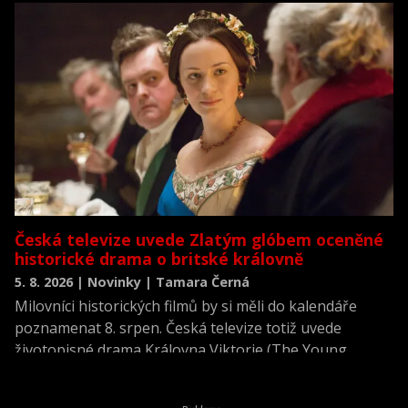
neviděné režisérské verzi filmu Akta X: Chci uvěřit.
Česká televize uvede Zlatým glóbem oceněné
historické drama o britské královně
5. 8. 2026 | Novinky | Tamara Černá
Milovníci historických filmů by si měli do kalendáře
poznamenat 8. srpen. Česká televize totiž uvede
životopisné drama Královna Viktorie (The Young
Victoria) z roku 2009.