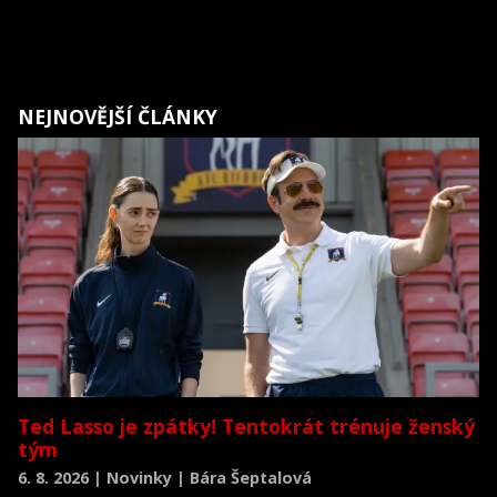
NEJNOVĚJŠÍ ČLÁNKY
Ted Lasso je zpátky! Tentokrát trénuje ženský
tým
6. 8. 2026 | Novinky | Bára Šeptalová