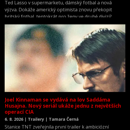
Ted Lasso v supermarketu, dámský fotbal a nová
výzva. Dokáže americký optimista znovu překopit
britský fotbal, tentokrát pro ženy ve druhé divizi?
Joel Kinnaman se vydává na lov Saddáma
Husajna. Nový seriál ukáže jednu z největších
operací CIA
6. 8. 2026 | Trailery | Tamara Černá
Stanice TNT zveřejnila první trailer k ambiciózní