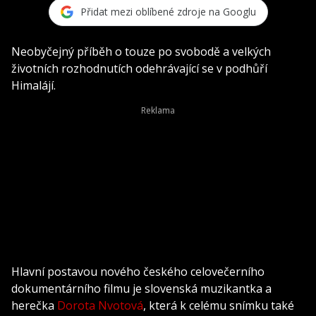
Přidat mezi oblíbené zdroje na Googlu
Neobyčejný příběh o touze po svobodě a velkých
životních rozhodnutích odehrávající se v podhůří
Himalájí.
Hlavní postavou nového českého celovečerního
dokumentárního filmu je slovenská muzikantka a
herečka
Dorota Nvotová
, která k celému snímku také