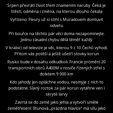
Srpen převrátí život třem znamením naruby. Čeká je
štěstí, odměna i změna, na kterou dlouho čekala
Vyřízeno: Fleury už si stihl s Muradovem domluvit
odvetu
Při bouřce na těchto pár věcí doma nezapomínejte.
Jednu zásadní chybu dělá téměř každý
V krabici od televize je věc, kterou 9 z 10 Čechů vyhodí.
Přitom vás potěší a ještě ušetří stovky korun
Rusko bude v dosahu odkudkoli. Francie promění 20
transportních obrů A400M v nosiče řízených střel s
doletem 9 000 km
Kdo jahody jen opláchne vodou, nesmyje z nich to
podstatné. Slaný roztok za pár korun vytáhne ven i
skryté larvy
Zavrtá se do země jako jehla a vytvoří umělé
zemětřesení: 9tunová „prázdná hlavice“ má sílu jako