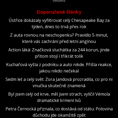
Doporučené články
Ústřice dokázaly vyfiltrovat celý Chesapeake Bay za
týden, dnes to trvá přes rok
Z auta rovnou na neschopenku? Pravidlo 5 minut,
které vás zachrání před letní angínou
Action láká: Značková sluchátka za 244 korun, jinde
přitom stojí i třikrát tolik
Kuchařová vyšla z podniku a auto nikde. Přišla reakce,
jakou nikdo nečekal
Sedm let a celý svět: Zora Jandová prozradila, co pro ni
vnučka skutečně znamená
Byl jsem celý od krve, měl jsem strach, vylíčil Vémola
dramatické krmení lvů
Petra Černocká přiznala, co dostává od státu: Polovina
důchodu jde okamžitě zpět