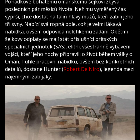
Pohádkově bohatému ománskému šejkovi zbývá
posledních pár měsíců života. Než mu vyměřený čas
vyprší, chce dostat na talíři hlavy mužů, kteří zabili jeho
tři syny. Nabízí svá ropná pole, což je velmi lákavá
nabídka, ovšem odpovídá nelehkému zadání. Obětmi
šejkovy odplaty se mají stát příslušníci britských
speciálních jednotek (SAS), elitní, všestranně vybavení
vojáci, kteří jeho hochy připravili o život během války o
Omán. Tuhle pracovní nabídku, ovšem bez konkrétních
detailů, dostane Hunter (
Robert De Niro
), legenda mezi
nájemnými zabijáky.