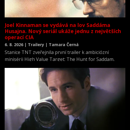
Joel Kinnaman se vydává na lov Saddáma
Husajna. Nový seriál ukáže jednu z největších
operací CIA
6. 8. 2026 | Trailery | Tamara Černá
Stanice TNT zveřejnila první trailer k ambiciózní
minisérii High Value Target: The Hunt for Saddam,
která se vrací k jednomu z nejvýznamnějších okamžiků
novodobých dějin.