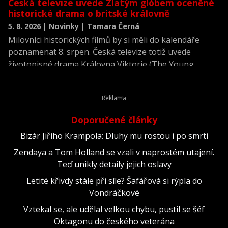
Česká televize uvede Zlatým glóbem oceněné
historické drama o britské královně
5. 8. 2026 | Novinky | Tamara Černá
Milovníci historických filmů by si měli do kalendáře
poznamenat 8. srpen. Česká televize totiž uvede
životopisné drama Královna Viktorie (The Young
Victoria) z roku 2009.
Doporučené články
Bizár Jiřího Krampola: Dluhy mu rostou i po smrti
Zendaya a Tom Holland se vzali v naprostém utajení.
Teď unikly detaily jejich oslavy
Letité křivdy stále při síle? Šafářová si rýpla do
Vondráčkové
Vztekal se, ale udělal velkou chybu, pustil se šéf
Oktagonu do českého veterána