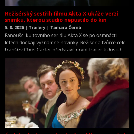
Režisérský sestřih filmu Akta X ukáže verzi
snímku, kterou studio nepustilo do kin
5. 8. 2026 | Trailery | Tamara Černá
Fanoušci kultovního seriálu Akta X se po osmnácti
letech dočkají významné novinky. Režisér a tvůrce celé
franšízy Chris Carter představil první trailer k dosud
neviděné režisérské verzi filmu Akta X: Chci uvěřit.