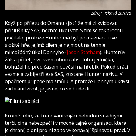
zdroj: tisková zpráva
Když po příletu do Ománu zjistí, že má zlikvidovat
příslušníky SAS, nechce úkol vzít. S tím se tak trochu
počítalo, protože Hunter má být jen návnadou ve
složité hře, jejímž cílem je najmout na tenhle
mimořádný úkol Dannyho (
Jason Statham
). Hunterův
žák a přítel je ve svém oboru absolutní jednička,
bohužel ho před časem pověsil na hřebík. Pokud práci
vezme a zabije tři esa SAS, zůstane Hunter naživu. V
opačném případě má smůlu. A protože Dannymu kdysi
zachránil život, je jasné, co se bude dít.
Kromě toho, že trénovaní vojáci nebudou snadnými
terči, číhá nebezpečí i v mocné tajné organizaci, která
je chrání, a oni pro ni za to vykonávají špinavou práci. V