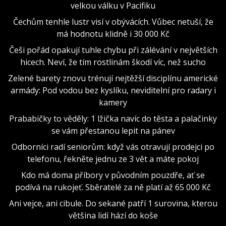
velkou válku v Pacifiku
Čechům tenhle lustr visí v obývácích. Vůbec netuší, že
má hodnotu klidně i 30 000 Kč
Češi pořád opakují tuhle chybu při zálévání v největších
hicech. Neví, že tím rostlinám škodí víc, než sucho
Zelené barety znovu trénují nejtěžší disciplínu americké
armády: Pod vodou bez kyslíku, neviditelní pro radary i
kamery
Prababičky to věděly: 1 lžička navíc do těsta a palačinky
se vám přestanou lepit na pánev
Odborníci radí seniorům: když vás otravují prodejci po
telefonu, řekněte jednu ze 3 vět a máte pokoj
Kdo má doma příbory v původním pouzdře, ať se
podívá na rukojeť. Sběratelé za ně platí až 65 000 Kč
Ani vejce, ani cibule. Do sekané patří 1 surovina, kterou
většina lidí hází do koše