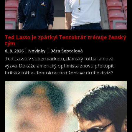
Ted Lasso je zpátky! Tentokrát trénuje ženský
tým
6. 8. 2026 | Novinky | Bára Šeptalová
Ted Lasso v supermarketu, dámský fotbal a nová
výzva. Dokáže americký optimista znovu překopit
britský fotbal, tentokrát pro ženy ve druhé divizi?