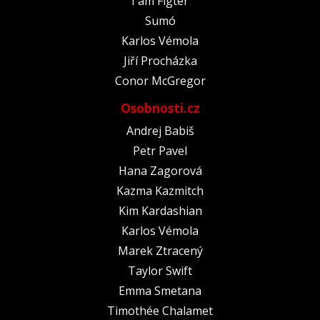
I am Figter
Sumó
Karlos Vémola
Jiří Procházka
Conor McGregor
Osobnosti.cz
Andrej Babiš
Petr Pavel
Hana Zagorová
Kazma Kazmitch
Kim Kardashian
Karlos Vémola
Marek Ztracený
Taylor Swift
Emma Smetana
Timothée Chalamet