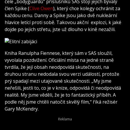
čele „bodyguardů“ příslušníků SAS stojí jejich bývalý
člen Spike (
Clive Owen
), který chce kolegy ochránit za
každou cenu. Danny a Spike jsou jako dvě nukleární
hlavice letící proti sobě. Takovou akční explozi, k jaké
dojde po jejich střetu, jste už dlouho v kině nezažili.
Kniha Ranulpha Fiennese, který sám v SAS sloužil,
vyvolala pozdvižení. Oficiální místa na jedné straně
tvrdila, že její obsah neodpovídá skutečnosti, na
druhou stranu nedodala svou verzi událostí, protože
prý spadají mezi utajované skutečnosti. „My jsme
neřešili, jestli to, co je v knize, odpovídá či neodpovídá
realitě. My jsme věděli, že je to fantastický příběh. A
podle něj jsme chtěli natočit skvělý film,“ říká režisér
Gary McKendry.