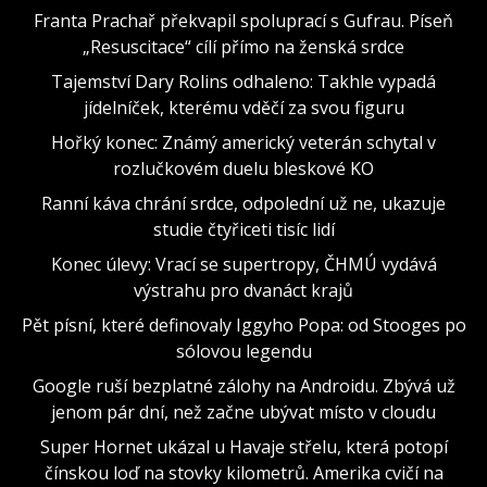
Franta Prachař překvapil spoluprací s Gufrau. Píseň
„Resuscitace“ cílí přímo na ženská srdce
Tajemství Dary Rolins odhaleno: Takhle vypadá
jídelníček, kterému vděčí za svou figuru
Hořký konec: Známý americký veterán schytal v
rozlučkovém duelu bleskové KO
Ranní káva chrání srdce, odpolední už ne, ukazuje
studie čtyřiceti tisíc lidí
Konec úlevy: Vrací se supertropy, ČHMÚ vydává
výstrahu pro dvanáct krajů
Pět písní, které definovaly Iggyho Popa: od Stooges po
sólovou legendu
Google ruší bezplatné zálohy na Androidu. Zbývá už
jenom pár dní, než začne ubývat místo v cloudu
Super Hornet ukázal u Havaje střelu, která potopí
čínskou loď na stovky kilometrů. Amerika cvičí na