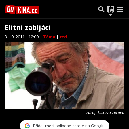
Elitní zabijáci
3. 10. 2011 - 12:00 |
Téma
|
red
zdroj: tisková zpráva
Přidat mezi oblíbené zdroje na Googlu