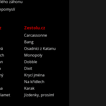
celého záhonu
nepomyslí
z
Zestolu.cz
Carcassonne
Bang
vá
Osadníci z Katanu
ch
Monopoly
an
Dobble
a
Dixit
ný
Krycí jména
Na křídlech
na
Karak
lamet
Jízdenky, prosím!