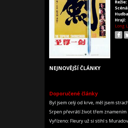
Režie:
Scéná
Hudba
Hrají:
Long 
NEJNOVĚJŠÍ ČLÁNKY
Doporučené články
Byl jsem celý od krve, měl jsem strac
Srpen převrátí život třem znamením 
Vyřízeno: Fleury už si stihl s Murad