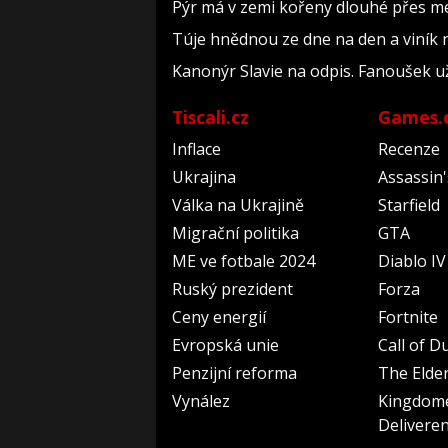
Pýr má v zemi kořeny dlouhé přes met
Túje hnědnou ze dne na den a viník n
Kanonýr Slavie na odpis. Fanoušek už
Tiscali.cz
Games.
Inflace
Recenze
Ukrajina
Assassin
Válka na Ukrajině
Starfield
Migrační politika
GTA
ME ve fotbale 2024
Diablo IV
Ruský prezident
Forza
Ceny energií
Fortnite
Evropská unie
Call of D
Penzijní reforma
The Elder
Vynález
Kingdom
Delivere