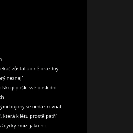
n
pekáč zůstal úplně prázdný
erý neznají
lsko jí pošle své poslední
ch
nými bujony se nedá srovnat
 která k létu prostě patří
vždycky zmizí jako nic