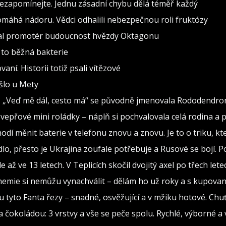
nezapomínejte. Jednu zásadní chybu dělá téměř každý
pomáhá nádoru. Vědci odhalili nebezpečnou roli fruktózy
val promotér budoucnost hvězdy Oktagonu
 to běžná bakterie
vaní. Historii totiž psali vítězové
ošlo u Mety
seň „Veď mě dál, cesto má“ se původně jmenovala Rododendro
vepřové mini roládky – náplň si pochvalovala celá rodina a 
hodí měnit baterie v telefonu znovu a znovu. Je to o triku, kt
dlo, přesto je Ukrajina zoufale potřebuje a Rusové se bojí. Po
 až ve 13 letech. V Teplicích skočil dvojitý axel po třech lete
hemie si nemůžu vynachválit – dělám ho už roky a s kupova
u tyto Fanta řezy – snadné, osvěžující a v mžiku hotové. Chuť,
 čokoládou: 3 vrstvy a vše se peče spolu. Rychlé, výborné a 