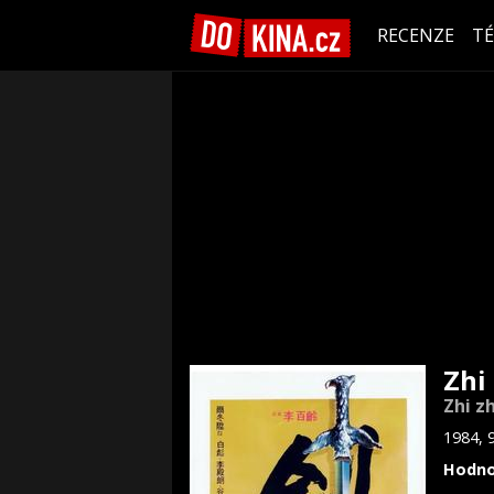
RECENZE
T
Zhi
Zhi z
1984, 
Hodno