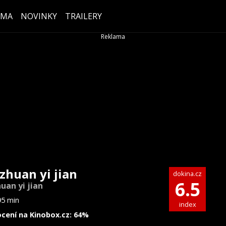
ÉMA
NOVINKY
TRAILERY
 zhuan yi jian
dokina.cz
6.5
huan yi jian
95 min
index
cení na Kinobox.cz: 64%