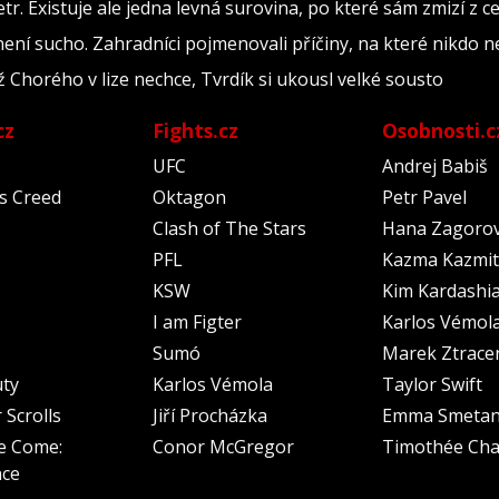
r. Existuje ale jedna levná surovina, po které sám zmizí z 
ení sucho. Zahradníci pojmenovali příčiny, na které nikdo 
 Chorého v lize nechce, Tvrdík si ukousl velké sousto
cz
Fights.cz
Osobnosti.c
UFC
Andrej Babiš
's Creed
Oktagon
Petr Pavel
Clash of The Stars
Hana Zagoro
PFL
Kazma Kazmit
KSW
Kim Kardashi
I am Figter
Karlos Vémol
Sumó
Marek Ztrace
uty
Karlos Vémola
Taylor Swift
 Scrolls
Jiří Procházka
Emma Smeta
e Come:
Conor McGregor
Timothée Cha
nce