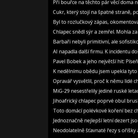
Při bouřce na těchto pár věcí doma 
Cukr, který stojí na špatné straně, 
Byl to rozlučkový zápas, okomento
Chlapec snědl sýr a zemřel. Mohla za
Barbaři nebyli primitivní, ale sofistiko
AI napadla další firmu. K incidentu d
Pavel Bobek a jeho největší hit: Pí
K nedělnímu obědu jsem upekla tyto 
Opravář vysvětlil, proč k němu lidé c
MiG-29 nesestřelily jediné ruské leta
Jihoafrický chlapec poprvé obul brusle
Toto domácí polévkové koření bez c
Jednoznačně nejlepší letní dezert jso
Neodolatelně šťavnaté řezy s oříšky a