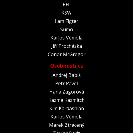
PFL
KSW
I am Figter
Sumó
Karlos Vémola
Jiří Procházka
Conor McGregor
Osobnosti.cz
Andrej Babiš
Petr Pavel
Hana Zagorová
Kazma Kazmitch
Kim Kardashian
Karlos Vémola
Marek Ztracený