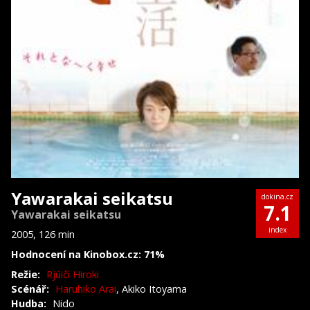
Yawarakai seikatsu
dokina.cz
7.1
Yawarakai seikatsu
index
2005, 126 min
Hodnocení na Kinobox.cz: 71%
Režie:
Rjúiči Hiroki
Scénář:
Haruhiko Arai
, Akiko Itoyama
Hudba:
Nido