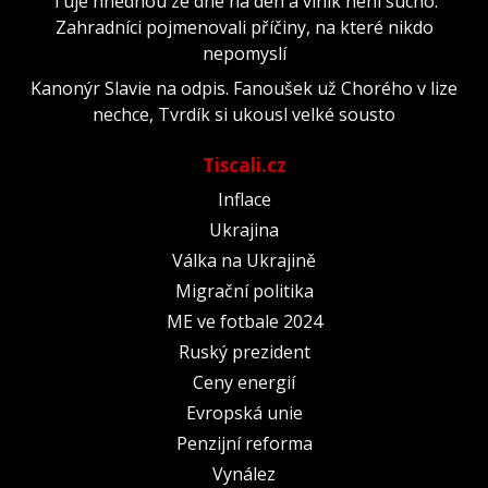
Túje hnědnou ze dne na den a viník není sucho.
Zahradníci pojmenovali příčiny, na které nikdo
nepomyslí
Kanonýr Slavie na odpis. Fanoušek už Chorého v lize
nechce, Tvrdík si ukousl velké sousto
Tiscali.cz
Inflace
Ukrajina
Válka na Ukrajině
Migrační politika
ME ve fotbale 2024
Ruský prezident
Ceny energií
Evropská unie
Penzijní reforma
Vynález