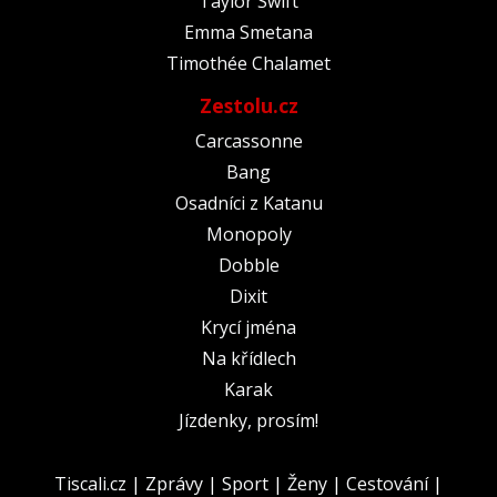
Taylor Swift
Emma Smetana
Timothée Chalamet
Zestolu.cz
Carcassonne
Bang
Osadníci z Katanu
Monopoly
Dobble
Dixit
Krycí jména
Na křídlech
Karak
Jízdenky, prosím!
Tiscali.cz
|
Zprávy
|
Sport
|
Ženy
|
Cestování
|