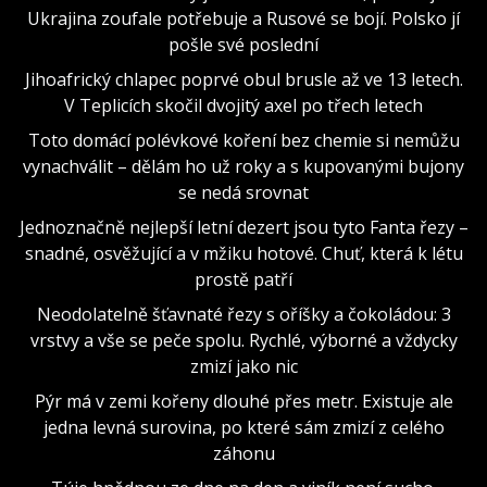
Ukrajina zoufale potřebuje a Rusové se bojí. Polsko jí
pošle své poslední
Jihoafrický chlapec poprvé obul brusle až ve 13 letech.
V Teplicích skočil dvojitý axel po třech letech
Toto domácí polévkové koření bez chemie si nemůžu
vynachválit – dělám ho už roky a s kupovanými bujony
se nedá srovnat
Jednoznačně nejlepší letní dezert jsou tyto Fanta řezy –
snadné, osvěžující a v mžiku hotové. Chuť, která k létu
prostě patří
Neodolatelně šťavnaté řezy s oříšky a čokoládou: 3
vrstvy a vše se peče spolu. Rychlé, výborné a vždycky
zmizí jako nic
Pýr má v zemi kořeny dlouhé přes metr. Existuje ale
jedna levná surovina, po které sám zmizí z celého
záhonu