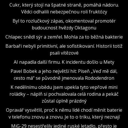
Cukr, který stojí na špatné straně, pomáhá nádoru.
Vědci odhalili nebezpečnou roli fruktózy
Byl to rozlučkový zápas, okomentoval promotér
budoucnost hvězdy Oktagonu
Chlapec snědl sýr a zemřel. Mohla za to běžná bakterie
Barbaři nebyli primitivní, ale sofistikovaní. Historii totiž
psali vítězové
AI napadla další firmu. K incidentu došlo u Mety
Pavel Bobek a jeho největší hit: Píseň „Veď mě dál,
cesto má“ se původně jmenovala Rododendron
K nedělnímu obědu jsem upekla tyto vepřové mini
roládky – náplň si pochvalovala celá rodina a pekáč
zůstal úplně prázdný
Opravář vysvětlil, proč k němu lidé chodí měnit baterie
v telefonu znovu a znovu. Je to o triku, který neznají
MiG-29 nesestřelily jediné ruské letadlo, přesto je