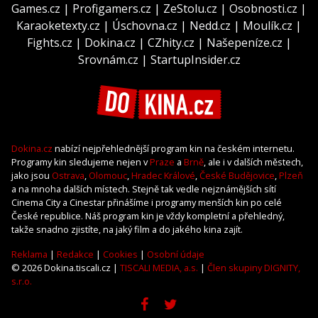
Games.cz
|
Profigamers.cz
|
ZeStolu.cz
|
Osobnosti.cz
|
Karaoketexty.cz
|
Úschovna.cz
|
Nedd.cz
|
Moulík.cz
|
Fights.cz
|
Dokina.cz
|
CZhity.cz
|
Našepeníze.cz
|
Srovnám.cz
|
StartupInsider.cz
Dokina.cz
nabízí nejpřehlednější program kin na českém internetu.
Programy kin sledujeme nejen v
Praze
a
Brně
, ale i v dalších městech,
jako jsou
Ostrava
,
Olomouc
,
Hradec Králové
,
České Budějovice
,
Plzeň
a na mnoha dalších místech. Stejně tak vedle nejznámějších sítí
Cinema City a Cinestar přinášíme i programy menších kin po celé
České republice. Náš program kin je vždy kompletní a přehledný,
takže snadno zjistíte, na jaký film a do jakého kina zajít.
Reklama
|
Redakce
|
Cookies
|
Osobní údaje
© 2026 Dokina.tiscali.cz |
TISCALI MEDIA, a.s.
|
Člen skupiny DIGNITY,
s.r.o.