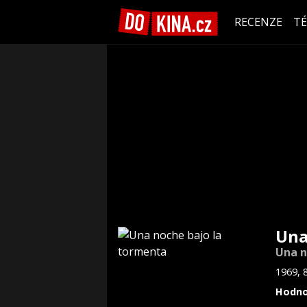
RECENZE
T
Una
Una n
1969, 
Hodno