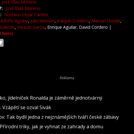
José Elías Moreno
ř:
José Elías Moreno
:
Gustavo César Carrión
Adolfo Aguilar
,
Julio Alemán
,
Joaquín Cordero
,
Manuel Dondé
,
Galindo
,
Eleazar García
, Enrique Aguilar, David Cordero
|
i herci
o, jídelníček Ronalda je záměrně jednotvárný
 Vzápětí se ozval Sivák
: Tak bydlí jedna z nejznámějších tváří české zábavy
Přírodní triky, jak je vyhnat ze zahrady a domu