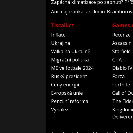
Zapáchá klimatizace po zapnutí? Příči
Ani majoránka, ani kmín. Bramborová 
Tiscali.cz
Games.
Inflace
Recenze
Ukrajina
Assassin
Válka na Ukrajině
Starfield
Migrační politika
GTA
ME ve fotbale 2024
Diablo IV
Ruský prezident
Forza
Ceny energií
Fortnite
Evropská unie
Call of D
Penzijní reforma
The Elder
Vynález
Kingdom
Delivere