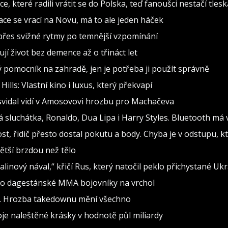
, které radili vrátit se do Polska, teď fanoušci nestačí tlesk
inace se vrací na Novu, má to ale jeden háček
d přes svižné rytmy po temnější vzpomínání
jí život bez demence až o třináct let
ělý pomocník na zahradě, jen je potřeba ji použít správně
lls: Vlastní kino i luxus, který překvapí
asvidal vidí v Amosovovi hrozbu pro Machačeva
ová sluchátka, Ronaldo, Dua Lipa i Harry Styles. Bluetooth m
t, řidič přesto dostal pokutu a body. Chyba je v odstupu, kt
ětší brzdou než tělo
alinový nával,“ křičí Rus, který natočil peklo přichystané Uk
alo dagestánské MMA bojovníky na vrchol
í. Hrozba takedownu mění všechno
je naleštěné krásky v hodnotě půl miliardy