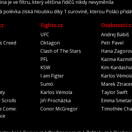
na je ve filtru, který většina řidičů nikdy nevyměnila
polévka získá hloubku díky 1 surovině, kterou Poláci přidáv
cz
Fights.cz
Osobnosti.c
UFC
Andrej Babiš
's Creed
Oktagon
Petr Pavel
Clash of The Stars
Hana Zagoro
PFL
Kazma Kazmit
KSW
Kim Kardashi
I am Figter
Karlos Vémol
Sumó
Marek Ztrace
uty
Karlos Vémola
Taylor Swift
 Scrolls
Jiří Procházka
Emma Smeta
e Come:
Conor McGregor
Timothée Cha
nce