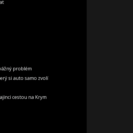
at
á vážný problém
erý si auto samo zvolí
rajinci cestou na Krym