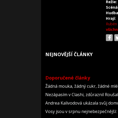
Režie:
Scéná
Hudba
Hrají:
Rubén 
všichn
NEJNOVĚJŠÍ ČLÁNKY
Doporučené články
Žádná mouka, žádný cukr, žádné mlék
Nezápasím v Clashi, zdůraznil Roušal.
Andrea Kalivodová ukázala svůj domov
Vosy jsou v srpnu nejnebezpečnější: 