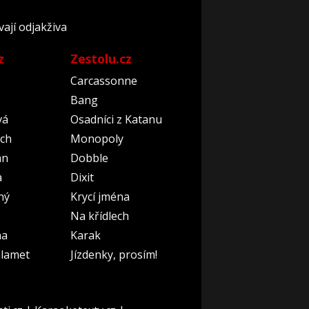
ají odjakživa
z
Zestolu.cz
Carcassonne
Bang
vá
Osadníci z Katanu
ch
Monopoly
an
Dobble
a
Dixit
ný
Krycí jména
Na křídlech
na
Karak
lamet
Jízdenky, prosím!