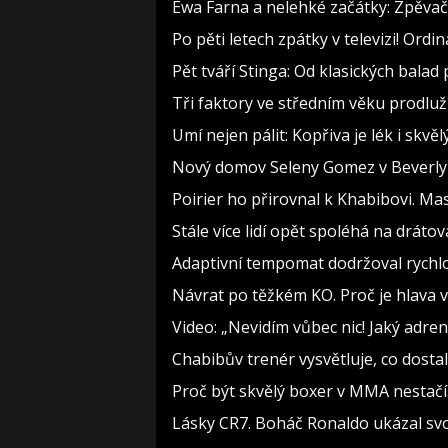
Ewa Farna a nelehké začátky: Zpěvačce
Po pěti letech zpátky v televizi! Ord
Pět tváří Stinga: Od klasických bala
Tři faktory ve středním věku prodlužu
Umí nejen pálit: Kopřiva je lék i skv
Nový domov Seleny Gomez v Beverly Hi
Poirier ho přirovnal k Khabibovi. M
Stále více lidí opět spoléhá na drát
Adaptivní tempomat dodržoval rychlos
Návrat po těžkém KO. Proč je hlava v
Video: „Nevidím vůbec nic! Jaký adren
Chabibův trenér vysvětluje, co dost
Proč být skvělý boxer v MMA nestač
Lásky CR7. Boháč Ronaldo ukázal svo