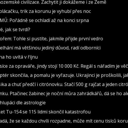
zemské civilizace. Zachytit ji dokážeme i ze Země
lácačku, trik za korunu je vyhubí přes noc
MÚ: Pořádně se ochladí až na konci srpna
, jak se tvrdí?
ořem: Tohle si pustíte, jakmile přijde první vedro
 Selhání má většinou jediný důvod, radí odborníci
a ho uvítá v říjnu
isíce za opraváře, jindy stojí 10 000 Kč. Regál s nářadím je v
ptér skončila, a pomalu je vyřazuje. Ukrajinci je proškolili, j
sika a chuť předčí i citrónovku. Stačí 500 g rajčat a jeden citr
ínku. Ptačinec žabinec je noční můra zahrádkářů, dá se ho al
lupáci dle astrologie
Let Tu-154 se 115 lidmi skončil katastrofou
adá, že se každou chvíli rozpadne, může mít cenu tisíců kor