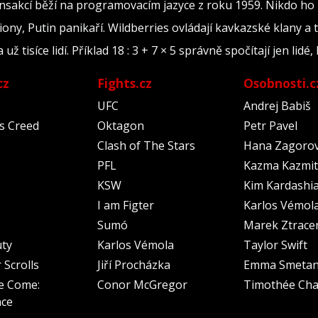
ransakcí běží na programovacím jazyce z roku 1959. Nikdo ho
iony, Putin panikaří. Wildberries ovládají kavkazské klany a 
tisíce lidí. Příklad 18 : 3 + 7 × 5 správně spočítají jen lidé, 
cz
Fights.cz
Osobnosti.c
UFC
Andrej Babiš
's Creed
Oktagon
Petr Pavel
Clash of The Stars
Hana Zagoro
PFL
Kazma Kazmit
KSW
Kim Kardashi
I am Figter
Karlos Vémol
Sumó
Marek Ztrace
uty
Karlos Vémola
Taylor Swift
 Scrolls
Jiří Procházka
Emma Smeta
e Come:
Conor McGregor
Timothée Cha
nce