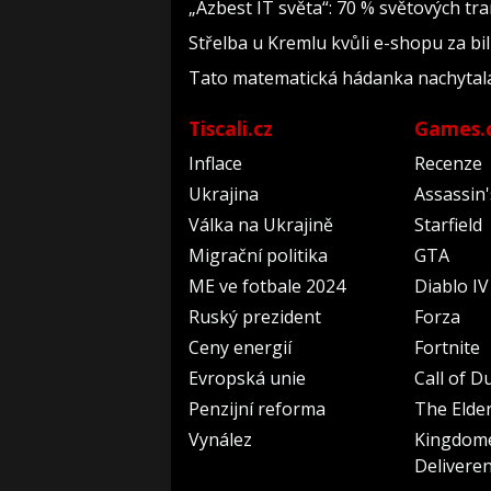
„Azbest IT světa“: 70 % světových t
Střelba u Kremlu kvůli e-shopu za bil
Tato matematická hádanka nachytala už 
Tiscali.cz
Games.
Inflace
Recenze
Ukrajina
Assassin
Válka na Ukrajině
Starfield
Migrační politika
GTA
ME ve fotbale 2024
Diablo IV
Ruský prezident
Forza
Ceny energií
Fortnite
Evropská unie
Call of D
Penzijní reforma
The Elder
Vynález
Kingdom
Delivere