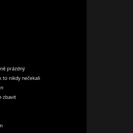
ěčně prázdný
ak to nikdy nečekali
ón
e zbavit
un