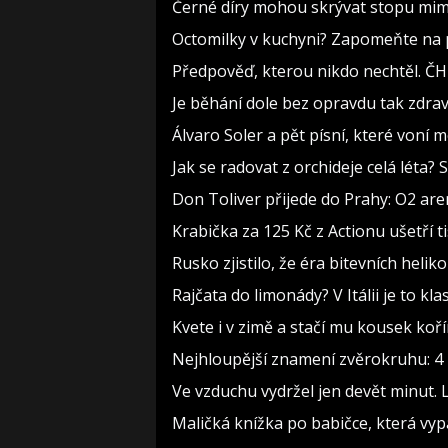
Černé díry mohou skrývat stopu mimo
Octomilky v kuchyni? Zapomeňte na p
Předpověď, kterou nikdo nechtěl. ČH
Je běhání dole bez opravdu tak zdravé
Álvaro Soler a pět písní, které voní m
Jak se radovat z orchideje celá léta?
Don Toliver přijede do Prahy: O2 aren
Krabička za 125 Kč z Actionu ušetří t
Rusko zjistilo, že éra bitevních heliko
Rajčata do limonády? V Itálii je to kla
Kvete i v zimě a stačí mu kousek koř
Nejhloupější znamení zvěrokruhu: 4 h
Ve vzduchu vydržel jen devět minut. 
Maličká knížka po babičce, která vyp