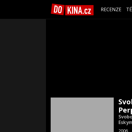
RECENZE
T
Svo
Per
Svob
Eskym
2006