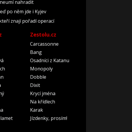
 neumí nahradit
teď po něm jde i Kyjev
kteří znají pořadí operací
z
Zestolu.cz
Carcassonne
Bang
vá
Osadníci z Katanu
ch
Monopoly
an
Dobble
a
Dixit
ný
Krycí jména
Na křídlech
na
Karak
lamet
Jízdenky, prosím!