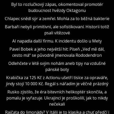
Byl to rozlučkový zápas, okomentoval promotér
budoucnost hvězdy Oktagonu
Chlapec snědl sýr a zemřel. Mohla za to běžná bakterie
Barbaři nebyli primitivní, ale sofistikovaní. Historii totiž
psali vítězové
AI napadla další firmu. K incidentu došlo u Mety
Pavel Bobek a jeho největší hit: Píseň „Veď mě dál,
cesto má“ se původně jmenovala Rododendron
Odlehčete v létě svým nohám aneb tipy na vzdušné
pánské boty
Krabička za 125 Kč z Actionu ušetří tisíce za opraváře,
jindy stojí 10 000 Kč. Regál s nářadím je věčně prázdný
Rusko zjistilo, že éra bitevních helikoptér skončila, a
pomalu je vyřazuje. Ukrajinci je proškolili, jak to nikdy
nečekali
Rajčata do limonády? V Itálii je to klasika a chuť předčí i