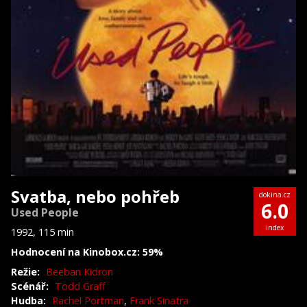
Svatba, nebo pohřeb
dokina.cz
6.0
Used People
index
1992, 115 min
Hodnocení na Kinobox.cz: 59%
Režie:
Beeban Kidron
Scénář:
Todd Graff
Hudba:
Rachel Portman
,
Frank Sinatra