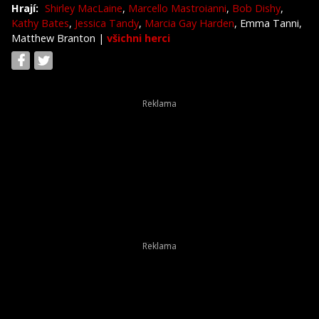
Hrají:
Shirley MacLaine
,
Marcello Mastroianni
,
Bob Dishy
,
Kathy Bates
,
Jessica Tandy
,
Marcia Gay Harden
, Emma Tanni,
Matthew Branton
|
všichni herci