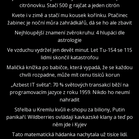
citrónovku. Stačí 500 g rajčat a jeden citrón
Kvete i v zimě a stačí mu kousek kořínku. Ptačinec
žabinec je noční můra zahrádkářů, dá se ho ale zbavit
Nejhloupější znamení zvěrokruhu: 4 hlupáci dle
astrologie
Ve vzduchu vydržel jen devět minut. Let Tu-154 se 115
lidmi skončil katastrofou
Maličká knížka po babičce, která vypadá, že se každou
chvíli rozpadne, může mít cenu tisíců korun
„Azbest IT světa“: 70 % světových transakcí běží na
programovacím jazyce z roku 1959. Nikdo ho neumí
nahradit
Střelba u Kremlu kvůli e-shopu za biliony, Putin
panikaří. Wildberries ovládají kavkazské klany a teď po
něm jde i Kyjev
Tato matematická hádanka nachytala už tisíce lidí.