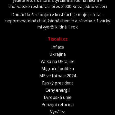
Jedete letos k moři? Čtyřčlenná rodina nechá v
chorvatské restauraci přes 2 000 Kč za jednu večeři
Domácí kuřecí bujon v kostkách je moje jistota –
neporovnatelná chuť, žádná chemie a zásoba z 1 várky
mi vydrží klidně 1 rok
Tiscali.cz
Inflace
Ukrajina
Válka na Ukrajině
Migrační politika
ME ve fotbale 2024
Ruský prezident
Ceny energií
Evropská unie
Penzijní reforma
Vynález