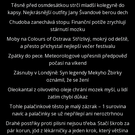
Těsně před osmdesátkou strčí mladší kolegyně do
kapsy. Nejkrásnější outfity Jany Švandové berou dech
Chudoba zanechává stopu. Finanční potíže zrychlují
stárnutí mozku
Moby na Colours of Ostrava: Střízlivý, mokrý od deště,
a přesto přichystal nejlepší večer festivalu
Zpátky do pece. Meteorologové upřesnili předpověď
počasí na víkend
Zásnuby v Londýně: Syn legendy Mekyho Žbirky
oznámil, že se žení
Oleokantal z olivového oleje chrání mozek myší, u lidí
zatím chybí důkaz
Tohle palačinkové těsto je malý zázrak – 1 surovina
navíc a palačinky se už nepřilepí ani neroztrhnou
Drahé postřiky proti plísni nejsou třeba. Stačí škrob za
pár korun, jód z lékárničky a jeden krok, který většina