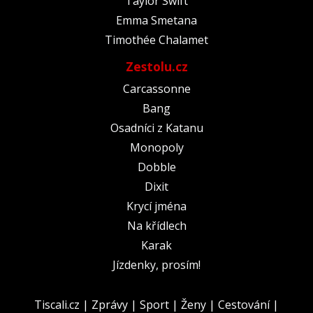
Taylor Swift
Emma Smetana
Timothée Chalamet
Zestolu.cz
Carcassonne
Bang
Osadníci z Katanu
Monopoly
Dobble
Dixit
Krycí jména
Na křídlech
Karak
Jízdenky, prosím!
Tiscali.cz
|
Zprávy
|
Sport
|
Ženy
|
Cestování
|