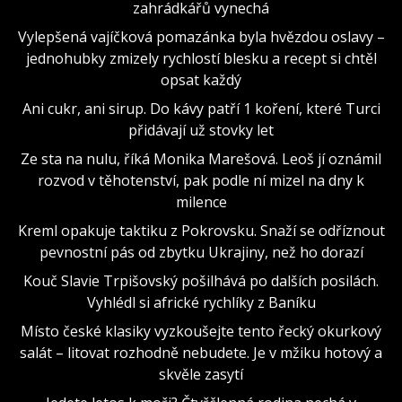
zahrádkářů vynechá
Vylepšená vajíčková pomazánka byla hvězdou oslavy –
jednohubky zmizely rychlostí blesku a recept si chtěl
opsat každý
Ani cukr, ani sirup. Do kávy patří 1 koření, které Turci
přidávají už stovky let
Ze sta na nulu, říká Monika Marešová. Leoš jí oznámil
rozvod v těhotenství, pak podle ní mizel na dny k
milence
Kreml opakuje taktiku z Pokrovsku. Snaží se odříznout
pevnostní pás od zbytku Ukrajiny, než ho dorazí
Kouč Slavie Trpišovský pošilhává po dalších posilách.
Vyhlédl si africké rychlíky z Baníku
Místo české klasiky vyzkoušejte tento řecký okurkový
salát – litovat rozhodně nebudete. Je v mžiku hotový a
skvěle zasytí