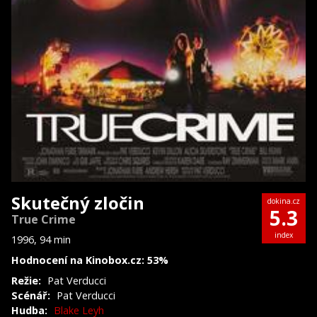
Skutečný zločin
dokina.cz
5.3
True Crime
index
1996, 94 min
Hodnocení na Kinobox.cz: 53%
Režie:
Pat Verducci
Scénář:
Pat Verducci
Hudba:
Blake Leyh