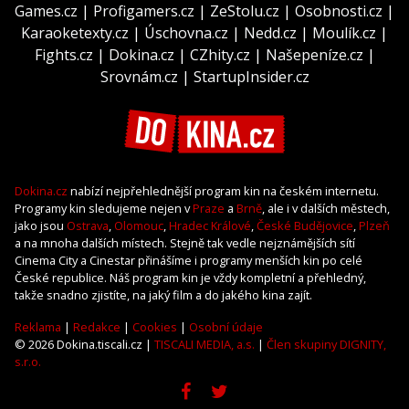
Games.cz
|
Profigamers.cz
|
ZeStolu.cz
|
Osobnosti.cz
|
Karaoketexty.cz
|
Úschovna.cz
|
Nedd.cz
|
Moulík.cz
|
Fights.cz
|
Dokina.cz
|
CZhity.cz
|
Našepeníze.cz
|
Srovnám.cz
|
StartupInsider.cz
Dokina.cz
nabízí nejpřehlednější program kin na českém internetu.
Programy kin sledujeme nejen v
Praze
a
Brně
, ale i v dalších městech,
jako jsou
Ostrava
,
Olomouc
,
Hradec Králové
,
České Budějovice
,
Plzeň
a na mnoha dalších místech. Stejně tak vedle nejznámějších sítí
Cinema City a Cinestar přinášíme i programy menších kin po celé
České republice. Náš program kin je vždy kompletní a přehledný,
takže snadno zjistíte, na jaký film a do jakého kina zajít.
Reklama
|
Redakce
|
Cookies
|
Osobní údaje
© 2026 Dokina.tiscali.cz |
TISCALI MEDIA, a.s.
|
Člen skupiny DIGNITY,
s.r.o.