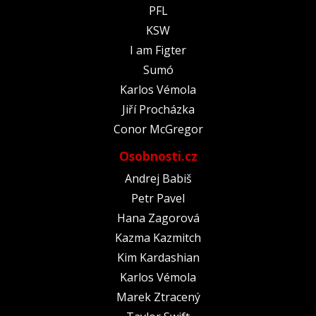
PFL
KSW
I am Figter
Sumó
Karlos Vémola
Jiří Procházka
Conor McGregor
Osobnosti.cz
Andrej Babiš
Petr Pavel
Hana Zagorová
Kazma Kazmitch
Kim Kardashian
Karlos Vémola
Marek Ztracený