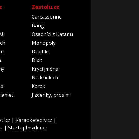
z
Zestolu.cz
Carcassonne
Bang
vá
Osadníci z Katanu
ch
Monopoly
an
Dobble
a
Dixit
ný
Krycí jména
Na křídlech
na
Karak
lamet
Jízdenky, prosím!
ti.cz
|
Karaoketexty.cz
|
cz
|
StartupInsider.cz