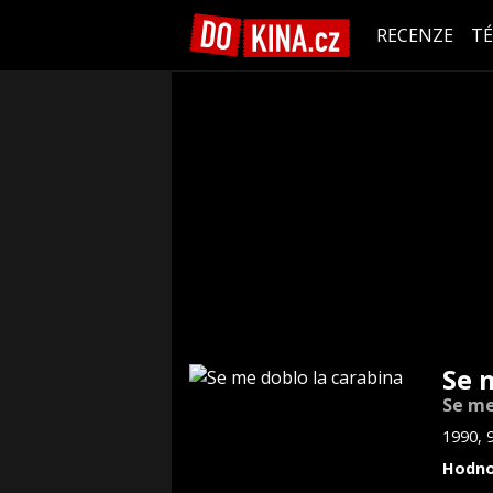
RECENZE
T
Se 
Se me
1990, 
Hodno