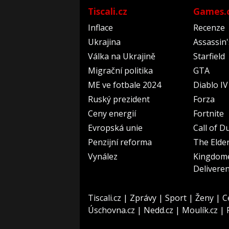
Tiscali.cz
Games.
Inflace
Recenze
Ukrajina
Assassin
Válka na Ukrajině
Starfield
Migrační politika
GTA
ME ve fotbale 2024
Diablo IV
Ruský prezident
Forza
Ceny energií
Fortnite
Evropská unie
Call of D
Penzijní reforma
The Elder
Vynález
Kingdom
Delivere
Tiscali.cz
|
Zprávy
|
Sport
|
Ženy
|
C
Úschovna.cz
|
Nedd.cz
|
Moulík.cz
|