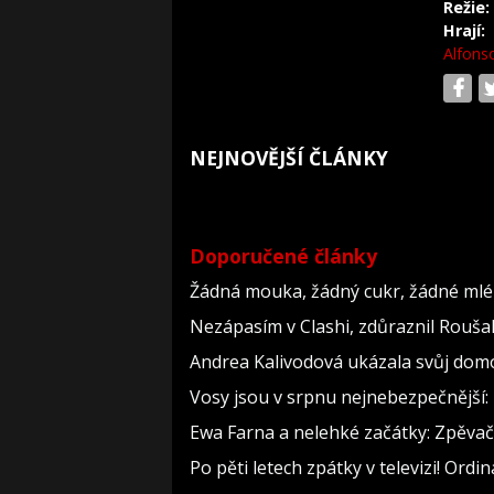
Režie:
Hrají:
Alfonso
NEJNOVĚJŠÍ ČLÁNKY
Doporučené články
Žádná mouka, žádný cukr, žádné mlék
Nezápasím v Clashi, zdůraznil Roušal.
Andrea Kalivodová ukázala svůj domov
Vosy jsou v srpnu nejnebezpečnější: 
Ewa Farna a nelehké začátky: Zpěvačce
Po pěti letech zpátky v televizi! Ord