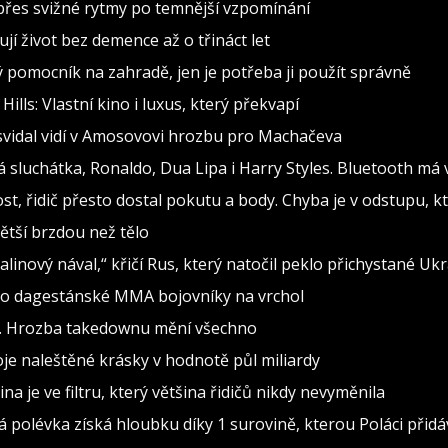
d přes svižné rytmy po temnější vzpomínání
jí život bez demence až o třináct let
ělý pomocník na zahradě, jen je potřeba ji použít správně
lls: Vlastní kino i luxus, který překvapí
asvidal vidí v Amosovovi hrozbu pro Machačeva
ová sluchátka, Ronaldo, Dua Lipa i Harry Styles. Bluetooth m
t, řidič přesto dostal pokutu a body. Chyba je v odstupu, kt
ětší brzdou než tělo
alinový nával,“ křičí Rus, který natočil peklo přichystané Uk
alo dagestánské MMA bojovníky na vrchol
í. Hrozba takedownu mění všechno
je naleštěné krásky v hodnotě půl miliardy
na je ve filtru, který většina řidičů nikdy nevyměnila
polévka získá hloubku díky 1 surovině, kterou Poláci přidáv