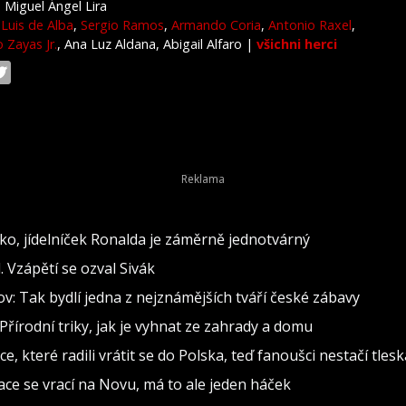
Miguel Ángel Lira
Luis de Alba
,
Sergio Ramos
,
Armando Coria
,
Antonio Raxel
,
 Zayas Jr.
, Ana Luz Aldana, Abigail Alfaro
|
všichni herci
o, jídelníček Ronalda je záměrně jednotvárný
 Vzápětí se ozval Sivák
: Tak bydlí jedna z nejznámějších tváří české zábavy
Přírodní triky, jak je vyhnat ze zahrady a domu
, které radili vrátit se do Polska, teď fanoušci nestačí tlesk
inace se vrací na Novu, má to ale jeden háček