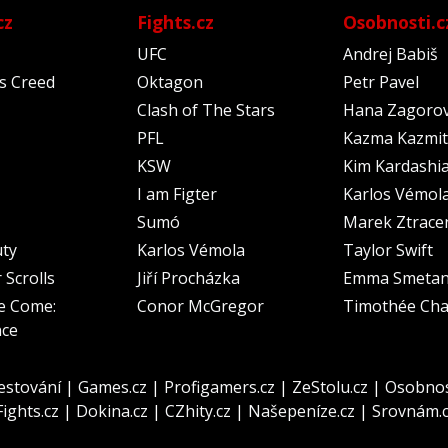
cz
Fights.cz
Osobnosti.c
UFC
Andrej Babiš
's Creed
Oktagon
Petr Pavel
Clash of The Stars
Hana Zagoro
PFL
Kazma Kazmit
KSW
Kim Kardashi
I am Figter
Karlos Vémol
Sumó
Marek Ztrace
uty
Karlos Vémola
Taylor Swift
 Scrolls
Jiří Procházka
Emma Smeta
e Come:
Conor McGregor
Timothée Cha
nce
estování
|
Games.cz
|
Profigamers.cz
|
ZeStolu.cz
|
Osobnos
Fights.cz
|
Dokina.cz
|
CZhity.cz
|
Našepeníze.cz
|
Srovnám.