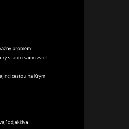
á vážný problém
erý si auto samo zvolí
rajinci cestou na Krym
ají odjakživa