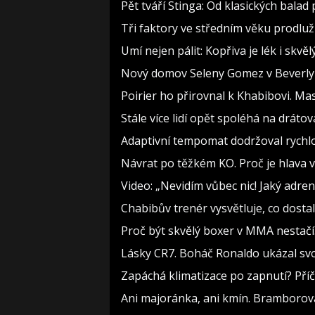
Pět tváří Stinga: Od klasických bala
Tři faktory ve středním věku prodlužu
Umí nejen pálit: Kopřiva je lék i skv
Nový domov Seleny Gomez v Beverly Hi
Poirier ho přirovnal k Khabibovi. M
Stále více lidí opět spoléhá na drát
Adaptivní tempomat dodržoval rychlos
Návrat po těžkém KO. Proč je hlava v
Video: „Nevidím vůbec nic! Jaký adren
Chabibův trenér vysvětluje, co dost
Proč být skvělý boxer v MMA nestač
Lásky CR7. Boháč Ronaldo ukázal svo
Zapáchá klimatizace po zapnutí? Příči
Ani majoránka, ani kmín. Bramborová 