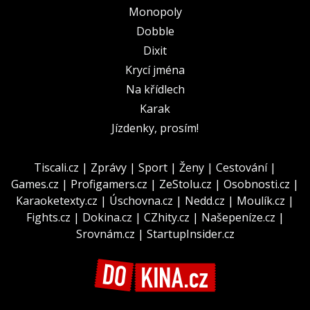
Monopoly
Dobble
Dixit
Krycí jména
Na křídlech
Karak
Jízdenky, prosím!
Tiscali.cz
|
Zprávy
|
Sport
|
Ženy
|
Cestování
|
Games.cz
|
Profigamers.cz
|
ZeStolu.cz
|
Osobnosti.cz
|
Karaoketexty.cz
|
Úschovna.cz
|
Nedd.cz
|
Moulík.cz
|
Fights.cz
|
Dokina.cz
|
CZhity.cz
|
Našepeníze.cz
|
Srovnám.cz
|
StartupInsider.cz