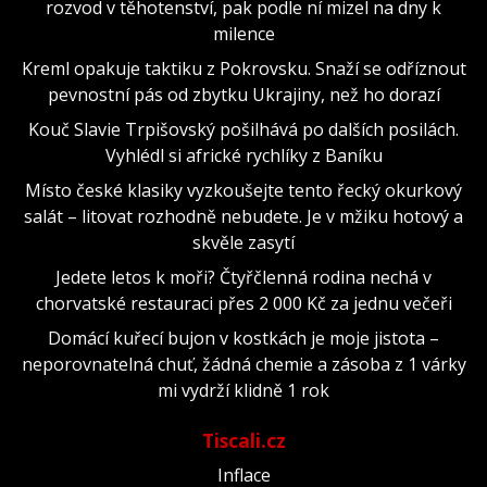
rozvod v těhotenství, pak podle ní mizel na dny k
milence
Kreml opakuje taktiku z Pokrovsku. Snaží se odříznout
pevnostní pás od zbytku Ukrajiny, než ho dorazí
Kouč Slavie Trpišovský pošilhává po dalších posilách.
Vyhlédl si africké rychlíky z Baníku
Místo české klasiky vyzkoušejte tento řecký okurkový
salát – litovat rozhodně nebudete. Je v mžiku hotový a
skvěle zasytí
Jedete letos k moři? Čtyřčlenná rodina nechá v
chorvatské restauraci přes 2 000 Kč za jednu večeři
Domácí kuřecí bujon v kostkách je moje jistota –
neporovnatelná chuť, žádná chemie a zásoba z 1 várky
mi vydrží klidně 1 rok
Tiscali.cz
Inflace