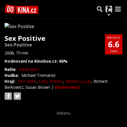
Sex Positive
dokina.cz
6.6
Sex Positive
index
2008, 75 min
Hodnocení na Kinobox.cz: 66%
Režie:
Daryl Wein
Hudba:
Michael Tremante
Hrají:
Don Adler
,
Larry Kramer
,
Michael Lucas
, Richard
Berkowitz, Susan Brown
|
všichni herci