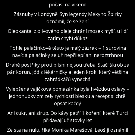
počasí na víkend
Zásnuby v Londýně: Syn legendy Mekyho Žbirky
oznámil, že se žení
Oleokantal z olivového oleje chrání mozek myší, u lidí
zatím chybí důkaz
Tohle palačinkové těsto je malý zázrak – 1 surovina
navíc a palačinky se už nepřilepí ani neroztrhnou
Drahé postřiky proti plísni nejsou třeba. Stačí škrob za
pár korun, jód z lékárničky a jeden krok, který většina
zahrádkářů vynechá
Vylepšená vajíčková pomazánka byla hvězdou oslavy –
jednohubky zmizely rychlostí blesku a recept si chtěl
opsat každý
Ani cukr, ani sirup. Do kávy patří 1 koření, které Turci
přidávají už stovky let
Ze sta na nulu, říká Monika Marešová. Leoš jí oznámil