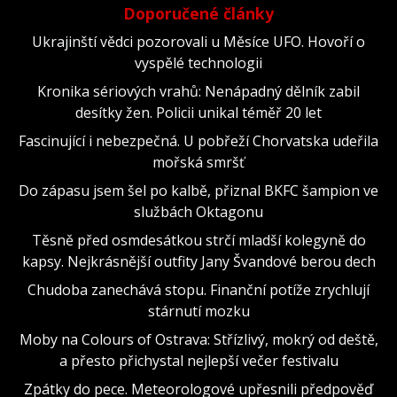
Doporučené články
Ukrajinští vědci pozorovali u Měsíce UFO. Hovoří o
vyspělé technologii
Kronika sériových vrahů: Nenápadný dělník zabil
desítky žen. Policii unikal téměř 20 let
Fascinující i nebezpečná. U pobřeží Chorvatska udeřila
mořská smršť
Do zápasu jsem šel po kalbě, přiznal BKFC šampion ve
službách Oktagonu
Těsně před osmdesátkou strčí mladší kolegyně do
kapsy. Nejkrásnější outfity Jany Švandové berou dech
Chudoba zanechává stopu. Finanční potíže zrychlují
stárnutí mozku
Moby na Colours of Ostrava: Střízlivý, mokrý od deště,
a přesto přichystal nejlepší večer festivalu
Zpátky do pece. Meteorologové upřesnili předpověď