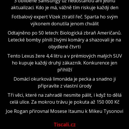
3 oblíbené Samsungy už nedostanou ani jednu
aktualizaci. Kdo je má, vážně tím riskuje každý den
Fotbalový expert Vízek ztratil řeč. Sparta ho svým
výkonem donutila jenom chválit
Odtajněno po 50 letech: Biologická zbraň Američanů.
Letecké bomby plnili živými komáry a shazovali je na
obydlené čtvrti
Tento Lexus žere 4,4 litru a v prémiových malých SUV
ho kupuje každý druhý zákazník. Konkurence jen
přihlíží
Domácí okurková limonáda je pecka a snadno ji
připravíte z vlastní úrody
Tři věci, které na zahradě nesmíte pálit, i když to dělá
celá ulice. Za mokrou trávu je pokuta až 150 000 Kč
Joe Rogan přirovnal Mosese Itaumu k Mikeu Tysonovi
Tiscali.cz