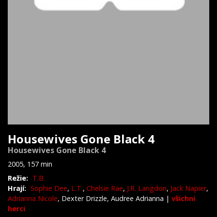
Housewives Gone Black 4
Housewives Gone Black 4
2005, 157 min
Režie:
T.B.
Hrají:
Sophie Dee
,
L.T.
,
Chelsie Rae
,
J.R. Langdon
,
Jack Napier
,
Adrianna Nicole
, Dexter Drizzle, Audree Adrianna
|
všichni
herci