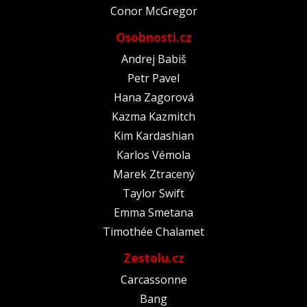
Conor McGregor
Osobnosti.cz
Andrej Babiš
Petr Pavel
Hana Zagorová
Kazma Kazmitch
Kim Kardashian
Karlos Vémola
Marek Ztracený
Taylor Swift
Emma Smetana
Timothée Chalamet
Zestolu.cz
Carcassonne
Bang