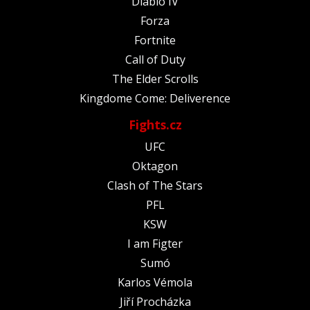
Diablo IV
Forza
Fortnite
Call of Duty
The Elder Scrolls
Kingdome Come: Deliverence
Fights.cz
UFC
Oktagon
Clash of The Stars
PFL
KSW
I am Figter
Sumó
Karlos Vémola
Jiří Procházka