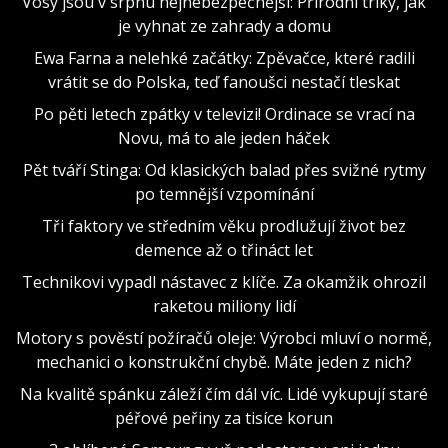
Vosy jsou v srpnu nejnebezpečnější: Přírodní triky, jak
je vyhnat ze zahrady a domu
Ewa Farna a nelehké začátky: Zpěvačce, které radili
vrátit se do Polska, teď fanoušci nestačí tleskat
Po pěti letech zpátky v televizi! Ordinace se vrací na
Novu, má to ale jeden háček
Pět tváří Stinga: Od klasických balad přes svižné rytmy
po temnější vzpomínání
Tři faktory ve středním věku prodlužují život bez
demence až o třináct let
Technikovi vypadl nástavec z klíče. Za okamžik ohrozil
raketou miliony lidí
Motory s pověstí požíračů oleje: Výrobci mluví o normě,
mechanici o konstrukční chybě. Máte jeden z nich?
Na kvalitě spánku záleží čím dál víc. Lidé vykupují staré
péřové peřiny za tisíce korun