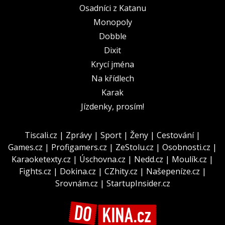
Osadníci z Katanu
Monopoly
Dobble
Dixit
Krycí jména
Na křídlech
Karak
Jízdenky, prosím!
Tiscali.cz
|
Zprávy
|
Sport
|
Ženy
|
Cestování
|
Games.cz
|
Profigamers.cz
|
ZeStolu.cz
|
Osobnosti.cz
|
Karaoketexty.cz
|
Úschovna.cz
|
Nedd.cz
|
Moulík.cz
|
Fights.cz
|
Dokina.cz
|
CZhity.cz
|
Našepeníze.cz
|
Srovnám.cz
|
StartupInsider.cz