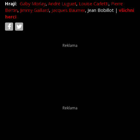
Hrají:
Gaby Morlay
,
André Luguet
,
Louise Carletti
,
Pierre
Bertin
,
Jimmy Gaillard
,
Jacques Baumer
, Jean Bobillot
|
všichni
herci