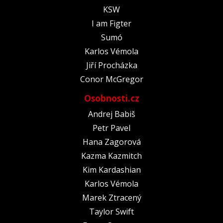
KSW
I am Figter
Sumó
Karlos Vémola
Jiří Procházka
Conor McGregor
Osobnosti.cz
Andrej Babiš
Petr Pavel
Hana Zagorová
Kazma Kazmitch
Kim Kardashian
Karlos Vémola
Marek Ztracený
Taylor Swift