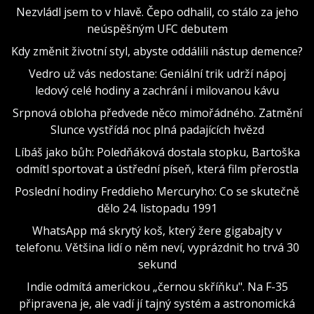
Nezvládl jsem to v hlavě. Čepo odhalil, co stálo za jeho
neúspěšným UFC debutem
Kdy změnit životní styl, abyste oddálili nástup demence?
Vedro už vás nedostane: Geniální trik udrží nápoj
ledový celé hodiny a zachrání i milovanou kávu
Srpnová obloha předvede něco mimořádného. Zatmění
Slunce vystřídá noc plná padajících hvězd
Líbáš jako bůh: Poledňáková dostala stopku, Bartoška
odmítl sportovat a ústřední píseň, která film přerostla
Poslední hodiny Freddieho Mercuryho: Co se skutečně
dělo 24. listopadu 1991
WhatsApp má skrytý koš, který žere gigabajty v
telefonu. Většina lidí o něm neví, vyprázdnit ho trvá 30
sekund
Indie odmítá americkou „černou skříňku". Na F-35
připravena je, ale vadí jí tajný systém a astronomická