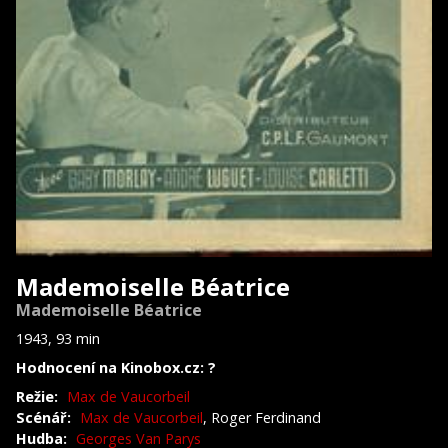
Mademoiselle Béatrice
Mademoiselle Béatrice
1943, 93 min
Hodnocení na Kinobox.cz: ?
Režie:
Max de Vaucorbeil
Scénář:
Max de Vaucorbeil
, Roger Ferdinand
Hudba:
Georges Van Parys