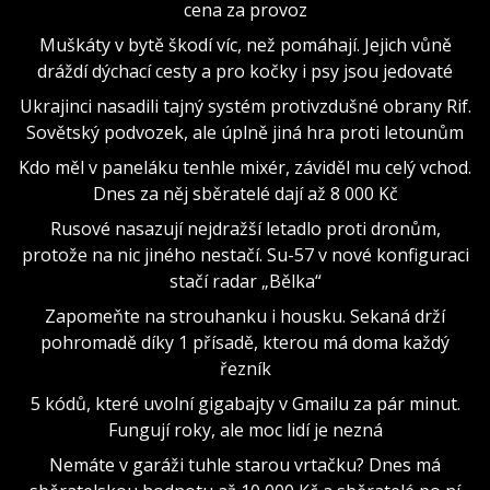
cena za provoz
Muškáty v bytě škodí víc, než pomáhají. Jejich vůně
dráždí dýchací cesty a pro kočky i psy jsou jedovaté
Ukrajinci nasadili tajný systém protivzdušné obrany Rif.
Sovětský podvozek, ale úplně jiná hra proti letounům
Kdo měl v paneláku tenhle mixér, záviděl mu celý vchod.
Dnes za něj sběratelé dají až 8 000 Kč
Rusové nasazují nejdražší letadlo proti dronům,
protože na nic jiného nestačí. Su-57 v nové konfiguraci
stačí radar „Bělka“
Zapomeňte na strouhanku i housku. Sekaná drží
pohromadě díky 1 přísadě, kterou má doma každý
řezník
5 kódů, které uvolní gigabajty v Gmailu za pár minut.
Fungují roky, ale moc lidí je nezná
Nemáte v garáži tuhle starou vrtačku? Dnes má