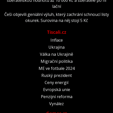
sběratelskou hodnotu až 10 000 Kč a sběratelé po ní
lační
Češi objevili geniální výluh, který zachrání schnoucí listy
okurek. Surovina na něj stojí 5 Kč
Tiscali.cz
Inflace
Ukrajina
Válka na Ukrajině
Migrační politika
ME ve fotbale 2024
Ruský prezident
Ceny energií
Evropská unie
Penzijní reforma
Vynález