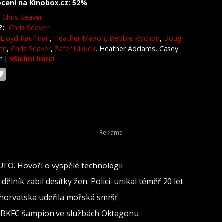
cení na Kinobox.cz: 52%
Chris Seaver
ř:
Chris Seaver
Lloyd Kaufman
,
Heather Maxon
,
Debbie Rochon
,
Doug
nn
,
Chris Seaver
,
Zafer Ulkucu
, Heather Addams, Casey
r
|
všichni herci
 UFO. Hovoří o vyspělé technologii
lník zabil desítky žen. Policii unikal téměř 20 let
 Chorvatska udeřila mořská smršť
al BKFC šampion ve službách Oktagonu