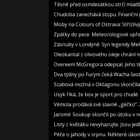
Těsně před osmdesátkou strčí mladší
Chudoba zanechává stopu. Finanční p
Moby na Colours of Ostrava: Střízlivý
Zpátky do pece. Meteorologové upře
Zásnuby v Londýně: Syn legendy Meky
Oleokantal z olivového oleje chrání m
Overeem McGregora odepsal. Jeho těl
Dva týdny po Furym čeká Wacha šest 
Szabová možná v Oktagonu skončila. 
Usyk říká, že box je sport pro chudé.
Vémola prodává své slavné „géčko“. 
Jaromír Soukup skončil po útoku v ne
Listy z květáku nevyhazujte. Jsou jedl
Péče o jahody v srpnu. Některé úkon