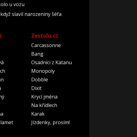
 kolo u vozu
když slavil narozeniny šéfa
z
Zestolu.cz
Carcassonne
Bang
vá
Osadníci z Katanu
ch
Monopoly
an
Dobble
a
Dixit
ný
Krycí jména
Na křídlech
na
Karak
lamet
Jízdenky, prosím!