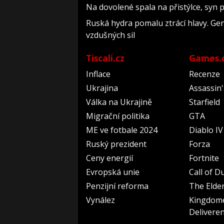
Na dovolené spala na přistýlce, syn pří
Ruská hydra pomalu ztrácí hlavy. Ge
vzdušných sil
Tiscali.cz
Games.
Inflace
Recenze
Ukrajina
Assassin
Válka na Ukrajině
Starfield
Migrační politika
GTA
ME ve fotbale 2024
Diablo IV
Ruský prezident
Forza
Ceny energií
Fortnite
Evropská unie
Call of D
Penzijní reforma
The Elder
Vynález
Kingdom
Delivere