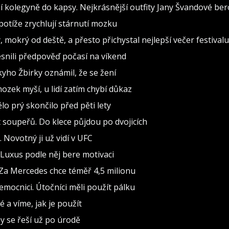
 kolegyně do kapsy. Nejkrásnější outfity Jany Švandové be
otíže zrychlují stárnutí mozku
, mokrý od deště, a přesto přichystal nejlepší večer festivalu
snili předpověď počasí na víkend
ho Žbirky oznámil, že se žení
ozek myší, u lidí zatím chybí důkaz
o prý skončilo před pěti lety
soupeřů. Do klece půjdou po dvojicích
Novotný ji už vidí v UFC
 Luxus podle něj bere motivaci
Za Mercedes chce téměř 4,5 milionu
mocnici. Útočníci měli použít pálku
é a víme, jak je použít
y se řeší už po úrodě