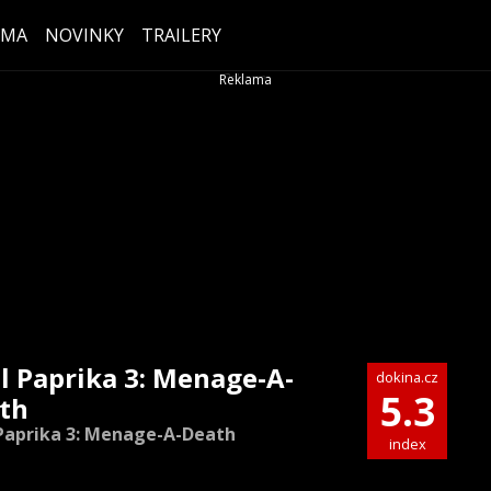
ÉMA
NOVINKY
TRAILERY
l Paprika 3: Menage-A-
dokina.cz
5.3
th
Paprika 3: Menage-A-Death
index