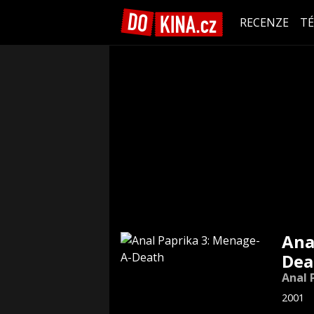
RECENZE
T
Ana
Dea
Anal 
2001