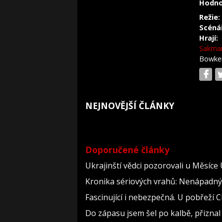
Hodno
Režie:
Scéná
Hrají:
Sakma
Bowke
NEJNOVĚJŠÍ ČLÁNKY
Doporučené články
Ukrajinští vědci pozorovali u Měsíce
Kronika sériových vrahů: Nenápadný dě
Fascinující i nebezpečná. U pobřeží
Do zápasu jsem šel po kalbě, přizn