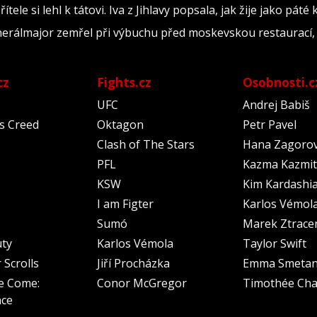
tele si lehl k tátovi. Iva z Jihlavy popsala, jak žije jako páté
nerálmajor zemřel při výbuchu před moskevskou restaurací, 
cz
Fights.cz
Osobnosti.c
UFC
Andrej Babiš
's Creed
Oktagon
Petr Pavel
Clash of The Stars
Hana Zagoro
PFL
Kazma Kazmit
KSW
Kim Kardashi
I am Figter
Karlos Vémol
Sumó
Marek Ztrace
uty
Karlos Vémola
Taylor Swift
 Scrolls
Jiří Procházka
Emma Smeta
e Come:
Conor McGregor
Timothée Cha
nce