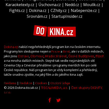
Karaoketexty.cz
|
Úschovna.cz
|
Nedd.cz
|
Moulík.cz
|
Fights.cz
|
Dokina.cz
|
CZhity.cz
|
Našepeníze.cz
|
Srovnám.cz
|
StartupInsider.cz
Dokina.cz
nabízí nejpřehlednější program kin na českém internetu.
Programy kin sledujeme nejen v
Praze
a
Brně
, ale i v dalších městech,
jako jsou
Ostrava
,
Olomouc
,
Hradec Králové
,
České Budějovice
,
Plzeň
a na mnoha dalších místech. Stejně tak vedle nejznámějších sítí
Cinema City a Cinestar přinášíme i programy menších kin po celé
České republice. Náš program kin je vždy kompletní a přehledný,
takže snadno zjistíte, na jaký film a do jakého kina zajít.
Reklama
|
Redakce
|
Cookies
|
Osobní údaje
© 2026 Dokina.tiscali.cz |
TISCALI MEDIA, a.s.
|
Člen skupiny DIGNITY,
s.r.o.