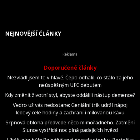
NEJNOVĚJŠÍ ČLÁNKY
Doporučené články
Nezvládl jsem to v hlavě. Čepo odhalil, co stálo za jeho
neúspěšným UFC debutem
Kdy změnit životní styl, abyste oddálili nástup demence?
Vedro už vás nedostane: Geniální trik udrží nápoj
ledový celé hodiny a zachrání i milovanou kávu
Srpnová obloha předvede něco mimořádného. Zatmění
Slunce vystřídá noc plná padajících hvězd
Líbáš jako bůh: Poledňáková dostala stopku, Bartoška