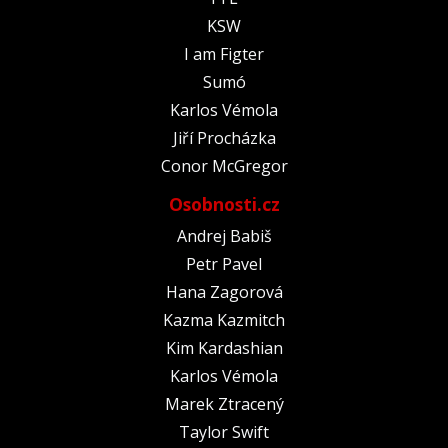
KSW
I am Figter
Sumó
Karlos Vémola
Jiří Procházka
Conor McGregor
Osobnosti.cz
Andrej Babiš
Petr Pavel
Hana Zagorová
Kazma Kazmitch
Kim Kardashian
Karlos Vémola
Marek Ztracený
Taylor Swift