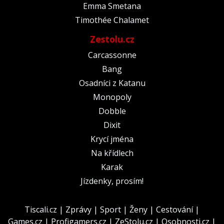
Emma Smetana
Timothée Chalamet
Zestolu.cz
Carcassonne
Bang
Osadníci z Katanu
Monopoly
Dobble
Dixit
Krycí jména
Na křídlech
Karak
Jízdenky, prosím!
Tiscali.cz
|
Zprávy
|
Sport
|
Ženy
|
Cestování
|
Games.cz
|
Profigamers.cz
|
ZeStolu.cz
|
Osobnosti.cz
|