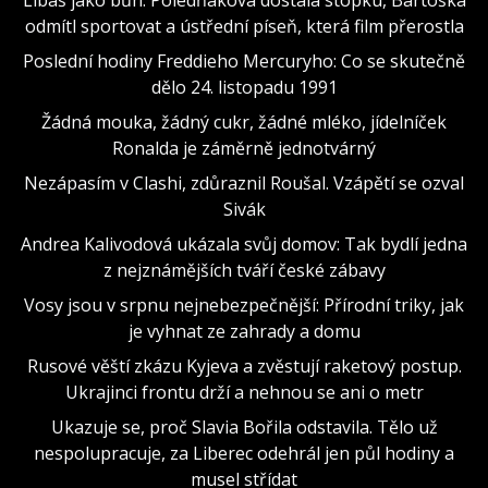
odmítl sportovat a ústřední píseň, která film přerostla
Poslední hodiny Freddieho Mercuryho: Co se skutečně
dělo 24. listopadu 1991
Žádná mouka, žádný cukr, žádné mléko, jídelníček
Ronalda je záměrně jednotvárný
Nezápasím v Clashi, zdůraznil Roušal. Vzápětí se ozval
Sivák
Andrea Kalivodová ukázala svůj domov: Tak bydlí jedna
z nejznámějších tváří české zábavy
Vosy jsou v srpnu nejnebezpečnější: Přírodní triky, jak
je vyhnat ze zahrady a domu
Rusové věští zkázu Kyjeva a zvěstují raketový postup.
Ukrajinci frontu drží a nehnou se ani o metr
Ukazuje se, proč Slavia Bořila odstavila. Tělo už
nespolupracuje, za Liberec odehrál jen půl hodiny a
musel střídat