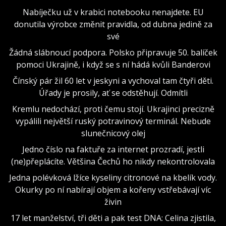
Nabíječku už v krabici notebooku nenajdete. EU
donutila výrobce změnit pravidla, od dubna jedině za
své
Žádná slábnoucí podpora. Polsko připravuje 50. balíček
pomoci Ukrajině, i když se s ní hádá kvůli Banderovi
Čínský pár žil 60 let v jeskyni a vychoval tam čtyři děti.
Úřady je prosily, ať se odstěhují. Odmítli
Kremlu nedochází, proti čemu stojí. Ukrajinci precizně
vypálili největší ruský potravinový terminál. Nebude
slunečnicový olej
Jedno číslo na faktuře za internet prozradí, jestli
(ne)přeplácíte. Většina Čechů ho nikdy nekontrolovala
Jedna polévková lžíce kyseliny citronové na kbelík vody.
Okurky po ní nabírají objem a kořeny vstřebávají víc
živin
17 let manželství, tři děti a pak test DNA: Celina zjistila,