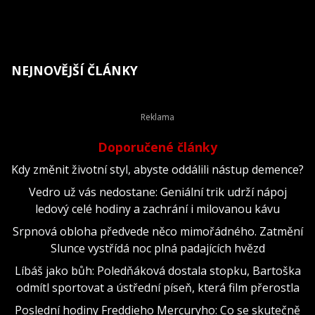
NEJNOVĚJŠÍ ČLÁNKY
Doporučené články
Kdy změnit životní styl, abyste oddálili nástup demence?
Vedro už vás nedostane: Geniální trik udrží nápoj
ledový celé hodiny a zachrání i milovanou kávu
Srpnová obloha předvede něco mimořádného. Zatmění
Slunce vystřídá noc plná padajících hvězd
Líbáš jako bůh: Poledňáková dostala stopku, Bartoška
odmítl sportovat a ústřední píseň, která film přerostla
Poslední hodiny Freddieho Mercuryho: Co se skutečně