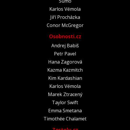
Sumó
Karlos Vémola
Jiří Procházka
Conor McGregor
Osobnosti.cz
Andrej Babiš
Petr Pavel
Hana Zagorová
Kazma Kazmitch
Kim Kardashian
Karlos Vémola
Marek Ztracený
Taylor Swift
Emma Smetana
Timothée Chalamet
Zestolu.cz