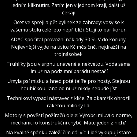
jedním kliknutím. Zatím jen v jednom kraji, další už
čekají
Ocet ve spreji a pět bylinek ze zahrady: vosy se k
vašemu stolu celé léto nepřiblíží. Stojí to pár korun
ADAC spočítal provozní náklady 30 SUV do koruny.
Nejlevnější vyjde na tisíce Kč měsíčně, nejdražší na
trojnásobek
Truhlíky jsou v srpnu unavené a nekvetou. Voda sama
jim už na podzimní parádu nestačí
Umyla psí misku a hned poté talíře pro hosty. Stejnou
houbičkou. Jana od ní už nikdy nebude jíst
Technikovi vypadl nástavec z klíče. Za okamžik ohrozil
raketou miliony lidí
Motory s pověstí požíračů oleje: Výrobci mluví o normě,
mechanici o konstrukční chybě. Máte jeden z nich?
Na kvalitě spánku záleží čím dál víc. Lidé vykupují staré