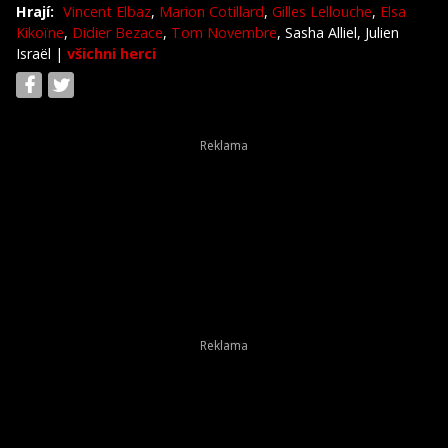
Hrají:
Vincent Elbaz
,
Marion Cotillard
,
Gilles Lellouche
,
Elsa
Kikoïne
,
Didier Bezace
,
Tom Novembre
, Sasha Alliel, Julien
Israël
|
všichni herci