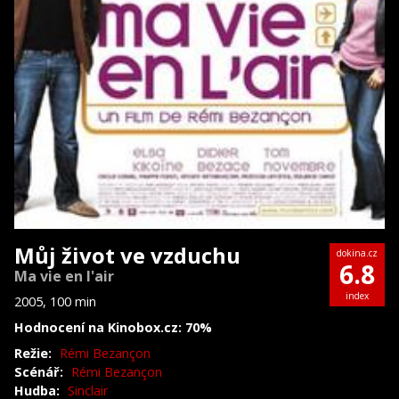
Můj život ve vzduchu
dokina.cz
6.8
Ma vie en l'air
index
2005, 100 min
Hodnocení na Kinobox.cz: 70%
Režie:
Rémi Bezançon
Scénář:
Rémi Bezançon
Hudba:
Sinclair