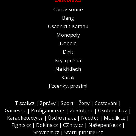
Carcassonne
Bang
Osadníci z Katanu
Monopoly
Dobble
Dixit
Krycí jména
Na křídlech
Karak
Jízdenky, prosím!
Tiscali.cz
|
Zprávy
|
Sport
|
Ženy
|
Cestování
|
Games.cz
|
Profigamers.cz
|
ZeStolu.cz
|
Osobnosti.cz
|
Karaoketexty.cz
|
Úschovna.cz
|
Nedd.cz
|
Moulík.cz
|
Fights.cz
|
Dokina.cz
|
CZhity.cz
|
Našepeníze.cz
|
Srovnám.cz
|
StartupInsider.cz