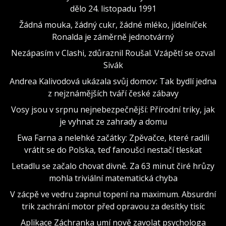
dělo 24. listopadu 1991
Žádná mouka, žádný cukr, žádné mléko, jídelníček
Ronalda je záměrně jednotvárný
Nezápasím v Clashi, zdůraznil Roušal. Vzápětí se ozval
Sivák
Andrea Kalivodová ukázala svůj domov: Tak bydlí jedna
z nejznámějších tváří české zábavy
Vosy jsou v srpnu nejnebezpečnější: Přírodní triky, jak
je vyhnat ze zahrady a domu
Ewa Farna a nelehké začátky: Zpěvačce, které radili
vrátit se do Polska, teď fanoušci nestačí tleskat
Letadlu se začalo chovat divně. Za 63 minut čiré hrůzy
mohla triviální matematická chyba
V zácpě ve vedru zapnul topení na maximum. Absurdní
trik zachrání motor před opravou za desítky tisíc
Aplikace Záchranka umí nově zavolat psychologa