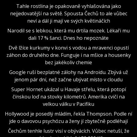
Tahle rostlina je opakovaně vyhlašována jako
nejjedovatější na světě. Spousta Čechů to ale vůbec
neví a dál ji mají ve svých květináčích
Narodil se s lebkou, která mu drtila mozek. Lékaři mu
dali 17 % šanci. Dnes ho nepoznáte
Dvě lžíce kurkumy v konvi s vodou a mravenci opustí
záhon do druhého dne. Funguje i na mšice a housenky
bez jakékoliv chemie
Google ruší bezplatné zálohy na Androidu. Zbývá už
jenom pár dní, než začne ubývat místo v cloudu
Super Hornet ukázal u Havaje střelu, která potopí
čínskou loď na stovky kilometrů. Amerika cvičí na
velkou válku v Pacifiku
Hollywood je posedlý mládím, řekla Thompson. Podle ní
jde o davovou psychózu a ženy jí zbytečně podléhají
Čechům tenhle lustr visí v obývácích. Vůbec netuší, že