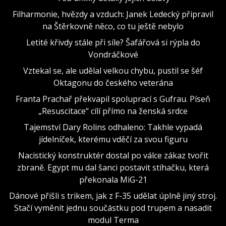
Filharmonie, hvězdy a vzduch: Janek Ledecký připravil
na Štěrkovně něco, co tu ještě nebylo
Letité křivdy stále při síle? Šafářová si rýpla do
Vondráčkové
Vztekal se, ale udělal velkou chybu, pustil se šéf
Oktagonu do českého veterána
Franta Prachař překvapil spoluprací s Gufrau. Píseň
„Resuscitace“ cílí přímo na ženská srdce
Tajemství Dary Rolins odhaleno: Takhle vypadá
jídelníček, kterému vděčí za svou figuru
Nacistický konstruktér dostal po válce zákaz tvořit
zbraně. Egypt mu dal šanci postavit stíhačku, která
překonala MiG-21
Dánové přišli s trikem, jak z F-35 udělat úplně jiný stroj.
Stačí vyměnit jednu součástku pod trupem a nasadit
modul Terma