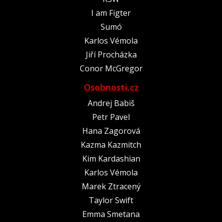
I am Figter
Sumó
Karlos Vémola
Jiří Procházka
Conor McGregor
Osobnosti.cz
Andrej Babiš
Petr Pavel
Hana Zagorová
Kazma Kazmitch
Kim Kardashian
Karlos Vémola
Marek Ztracený
Taylor Swift
Emma Smetana