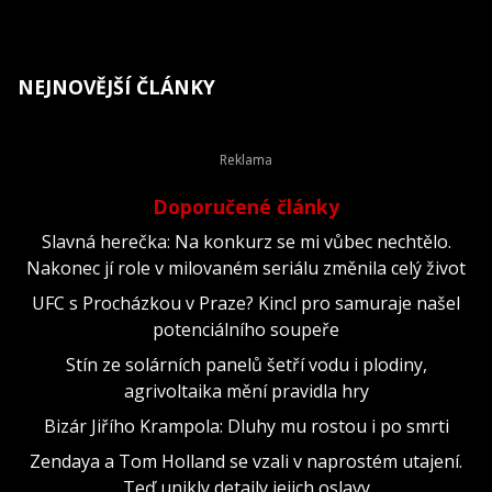
NEJNOVĚJŠÍ ČLÁNKY
Doporučené články
Slavná herečka: Na konkurz se mi vůbec nechtělo.
Nakonec jí role v milovaném seriálu změnila celý život
UFC s Procházkou v Praze? Kincl pro samuraje našel
potenciálního soupeře
Stín ze solárních panelů šetří vodu i plodiny,
agrivoltaika mění pravidla hry
Bizár Jiřího Krampola: Dluhy mu rostou i po smrti
Zendaya a Tom Holland se vzali v naprostém utajení.
Teď unikly detaily jejich oslavy