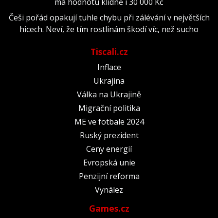
má hodnotu klidně i 30 000 Kč
Češi pořád opakují tuhle chybu při zálévání v největších
hicech. Neví, že tím rostlinám škodí víc, než sucho
Tiscali.cz
Inflace
Ukrajina
Válka na Ukrajině
Migrační politika
ME ve fotbale 2024
Ruský prezident
Ceny energií
Evropská unie
Penzijní reforma
Vynález
Games.cz