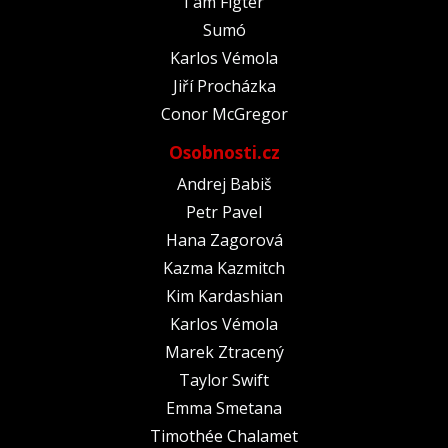
I am Figter
Sumó
Karlos Vémola
Jiří Procházka
Conor McGregor
Osobnosti.cz
Andrej Babiš
Petr Pavel
Hana Zagorová
Kazma Kazmitch
Kim Kardashian
Karlos Vémola
Marek Ztracený
Taylor Swift
Emma Smetana
Timothée Chalamet