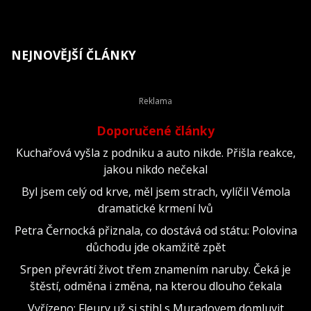
NEJNOVĚJŠÍ ČLÁNKY
Doporučené články
Kuchařová vyšla z podniku a auto nikde. Přišla reakce,
jakou nikdo nečekal
Byl jsem celý od krve, měl jsem strach, vylíčil Vémola
dramatické krmení lvů
Petra Černocká přiznala, co dostává od státu: Polovina
důchodu jde okamžitě zpět
Srpen převrátí život třem znamením naruby. Čeká je
štěstí, odměna i změna, na kterou dlouho čekala
Vyřízeno: Fleury už si stihl s Muradovem domluvit