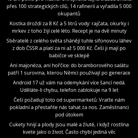
přes 100 strategických cílů, 14 rafinerií a vyřadila 5 000
okupantů
Kostka droždí za 8 Kč a 5 litrů vody: rajčata, okurky i
mrkev z toho žijí celé léto. Recept je na dvě minuty
Sběratelé z celého světa shánějí tuhle sifonovou láhev
z dob ČSSR a platí za ni až 5 000 Kč. Češi ji mají po
babičce ve sklepě
Ani majonéza, ani hořčice: do bramborového salátu
patří 1 surovina, kterou Němci používají po generace
Android 17 už vám na odemykání více šancí nedá.
Uděláte-li chybu, telefon zablokuje na 9 let
Češi požadují toto od supermarketů: Vraťte nám
pokladní a přestaňte nás tahat za nos. Zaměstnanci
pod útokem
Cukety hnijí a plody jsou malé a žluté, i když rostlina
kvete jako o život. Často chybí jediná věc