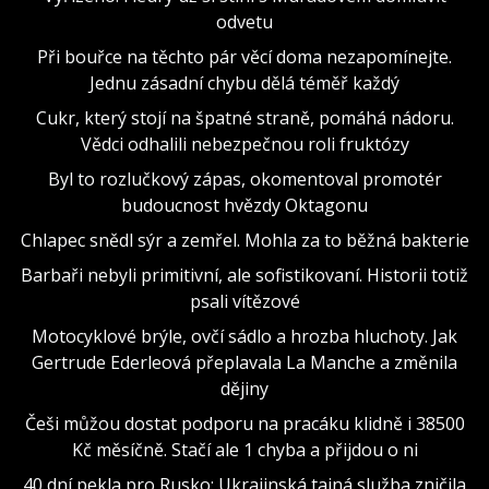
odvetu
Při bouřce na těchto pár věcí doma nezapomínejte.
Jednu zásadní chybu dělá téměř každý
Cukr, který stojí na špatné straně, pomáhá nádoru.
Vědci odhalili nebezpečnou roli fruktózy
Byl to rozlučkový zápas, okomentoval promotér
budoucnost hvězdy Oktagonu
Chlapec snědl sýr a zemřel. Mohla za to běžná bakterie
Barbaři nebyli primitivní, ale sofistikovaní. Historii totiž
psali vítězové
Motocyklové brýle, ovčí sádlo a hrozba hluchoty. Jak
Gertrude Ederleová přeplavala La Manche a změnila
dějiny
Češi můžou dostat podporu na pracáku klidně i 38500
Kč měsíčně. Stačí ale 1 chyba a přijdou o ni
40 dní pekla pro Rusko: Ukrajinská tajná služba zničila