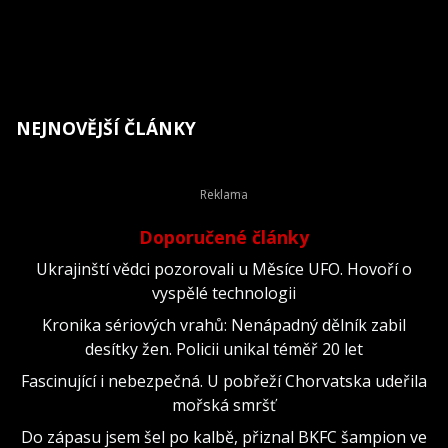
NEJNOVĚJŠÍ ČLÁNKY
Doporučené články
Ukrajinští vědci pozorovali u Měsíce UFO. Hovoří o
vyspělé technologii
Kronika sériových vrahů: Nenápadný dělník zabil
desítky žen. Policii unikal téměř 20 let
Fascinující i nebezpečná. U pobřeží Chorvatska udeřila
mořská smršť
Do zápasu jsem šel po kalbě, přiznal BKFC šampion ve