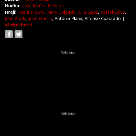
Hudba:
José Muñoz Molleda
Hrají:
Manuel Luna
,
Mary Delgado
,
Julia Lajos
,
Rafael Calvo
,
José Prada
,
José Franco
, Antonia Plana, Alfonso Cuadrado
|
všichni herci