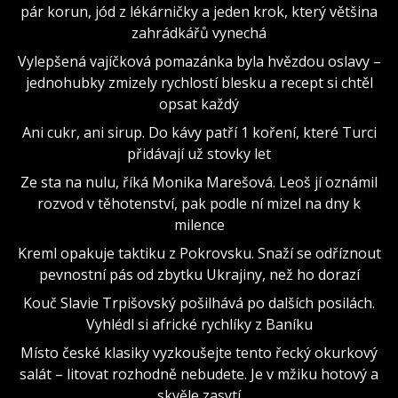
pár korun, jód z lékárničky a jeden krok, který většina
zahrádkářů vynechá
Vylepšená vajíčková pomazánka byla hvězdou oslavy –
jednohubky zmizely rychlostí blesku a recept si chtěl
opsat každý
Ani cukr, ani sirup. Do kávy patří 1 koření, které Turci
přidávají už stovky let
Ze sta na nulu, říká Monika Marešová. Leoš jí oznámil
rozvod v těhotenství, pak podle ní mizel na dny k
milence
Kreml opakuje taktiku z Pokrovsku. Snaží se odříznout
pevnostní pás od zbytku Ukrajiny, než ho dorazí
Kouč Slavie Trpišovský pošilhává po dalších posilách.
Vyhlédl si africké rychlíky z Baníku
Místo české klasiky vyzkoušejte tento řecký okurkový
salát – litovat rozhodně nebudete. Je v mžiku hotový a
skvěle zasytí