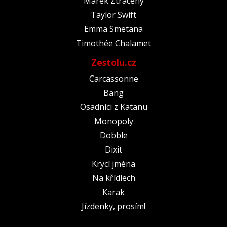
Marek Ztracený
Taylor Swift
Emma Smetana
Timothée Chalamet
Zestolu.cz
Carcassonne
Bang
Osadníci z Katanu
Monopoly
Dobble
Dixit
Krycí jména
Na křídlech
Karak
Jízdenky, prosím!