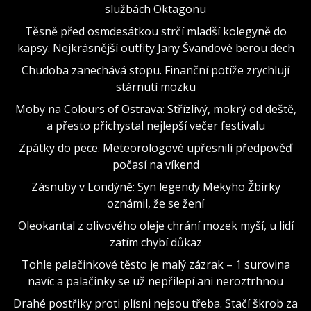
službách Oktagonu
Těsně před osmdesátkou strčí mladší kolegyně do
kapsy. Nejkrásnější outfity Jany Švandové berou dech
Chudoba zanechává stopu. Finanční potíže zrychlují
stárnutí mozku
Moby na Colours of Ostrava: Střízlivý, mokrý od deště,
a přesto přichystal nejlepší večer festivalu
Zpátky do pece. Meteorologové upřesnili předpověď
počasí na víkend
Zásnuby v Londýně: Syn legendy Mekyho Žbirky
oznámil, že se žení
Oleokantal z olivového oleje chrání mozek myší, u lidí
zatím chybí důkaz
Tohle palačinkové těsto je malý zázrak – 1 surovina
navíc a palačinky se už nepřilepí ani neroztrhnou
Drahé postřiky proti plísni nejsou třeba. Stačí škrob za