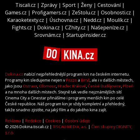
Tiscali.cz
|
Zprávy
|
Sport
|
Ženy
|
Cestování
|
Games.cz
|
Profigamers.cz
|
ZeStolu.cz
|
Osobnosti.cz
|
Karaoketexty.cz
|
Úschovna.cz
|
Nedd.cz
|
Moulík.cz
|
Fights.cz
|
Dokina.cz
|
CZhity.cz
|
Našepeníze.cz
|
Srovnám.cz
|
StartupInsider.cz
Dokina.cz
nabízí nejpřehlednější program kin na českém internetu.
Programy kin sledujeme nejen v
Praze
a
Brně
, ale i v dalších městech,
jako jsou
Ostrava
,
Olomouc
,
Hradec Králové
,
České Budějovice
,
Plzeň
a na mnoha dalších místech. Stejně tak vedle nejznámějších sítí
Cinema City a Cinestar přinášíme i programy menších kin po celé
České republice. Náš program kin je vždy kompletní a přehledný,
takže snadno zjistíte, na jaký film a do jakého kina zajít.
Reklama
|
Redakce
|
Cookies
|
Osobní údaje
© 2026 Dokina.tiscali.cz |
TISCALI MEDIA, a.s.
|
Člen skupiny DIGNITY,
s.r.o.