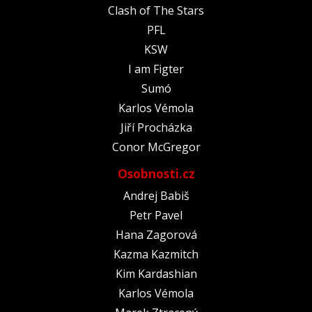
Clash of The Stars
PFL
KSW
I am Figter
Sumó
Karlos Vémola
Jiří Procházka
Conor McGregor
Osobnosti.cz
Andrej Babiš
Petr Pavel
Hana Zagorová
Kazma Kazmitch
Kim Kardashian
Karlos Vémola