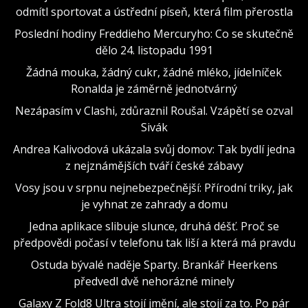
odmítl sportovat a ústřední píseň, která film přerostla
Poslední hodiny Freddieho Mercuryho: Co se skutečně
dělo 24. listopadu 1991
Žádná mouka, žádný cukr, žádné mléko, jídelníček
Ronalda je záměrně jednotvárný
Nezápasím v Clashi, zdůraznil Roušal. Vzápětí se ozval
Sivák
Andrea Kalivodová ukázala svůj domov: Tak bydlí jedna
z nejznámějších tváří české zábavy
Vosy jsou v srpnu nejnebezpečnější: Přírodní triky, jak
je vyhnat ze zahrady a domu
Jedna aplikace slibuje slunce, druhá déšť. Proč se
předpovědi počasí v telefonu tak liší a která má pravdu
Ostuda bývalé naděje Sparty. Brankář Heerkens
předvedl dvě nehorázné minely
Galaxy Z Fold8 Ultra stojí jmění, ale stojí za to. Po pár