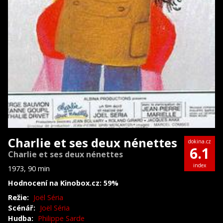
Charlie et ses deux nénettes
dokina.cz
6.1
Charlie et ses deux nénettes
index
1973, 90 min
Hodnocení na Kinobox.cz: 59%
Režie:
Joël Séria
Scénář:
Joël Séria
Hudba:
Philippe Sarde