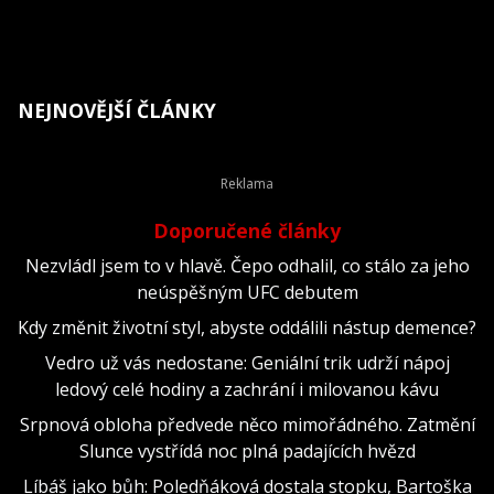
NEJNOVĚJŠÍ ČLÁNKY
Doporučené články
Nezvládl jsem to v hlavě. Čepo odhalil, co stálo za jeho
neúspěšným UFC debutem
Kdy změnit životní styl, abyste oddálili nástup demence?
Vedro už vás nedostane: Geniální trik udrží nápoj
ledový celé hodiny a zachrání i milovanou kávu
Srpnová obloha předvede něco mimořádného. Zatmění
Slunce vystřídá noc plná padajících hvězd
Líbáš jako bůh: Poledňáková dostala stopku, Bartoška