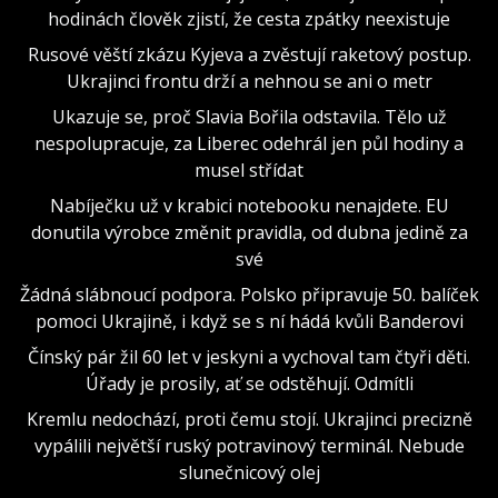
hodinách člověk zjistí, že cesta zpátky neexistuje
Rusové věští zkázu Kyjeva a zvěstují raketový postup.
Ukrajinci frontu drží a nehnou se ani o metr
Ukazuje se, proč Slavia Bořila odstavila. Tělo už
nespolupracuje, za Liberec odehrál jen půl hodiny a
musel střídat
Nabíječku už v krabici notebooku nenajdete. EU
donutila výrobce změnit pravidla, od dubna jedině za
své
Žádná slábnoucí podpora. Polsko připravuje 50. balíček
pomoci Ukrajině, i když se s ní hádá kvůli Banderovi
Čínský pár žil 60 let v jeskyni a vychoval tam čtyři děti.
Úřady je prosily, ať se odstěhují. Odmítli
Kremlu nedochází, proti čemu stojí. Ukrajinci precizně
vypálili největší ruský potravinový terminál. Nebude
slunečnicový olej