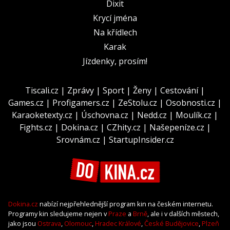
Dixit
Krycí jména
Na křídlech
Karak
Jízdenky, prosím!
Tiscali.cz
|
Zprávy
|
Sport
|
Ženy
|
Cestování
|
Games.cz
|
Profigamers.cz
|
ZeStolu.cz
|
Osobnosti.cz
|
Karaoketexty.cz
|
Úschovna.cz
|
Nedd.cz
|
Moulík.cz
|
Fights.cz
|
Dokina.cz
|
CZhity.cz
|
Našepeníze.cz
|
Srovnám.cz
|
StartupInsider.cz
Dokina.cz
nabízí nejpřehlednější program kin na českém internetu.
Programy kin sledujeme nejen v
Praze
a
Brně
, ale i v dalších městech,
jako jsou
Ostrava
,
Olomouc
,
Hradec Králové
,
České Budějovice
,
Plzeň