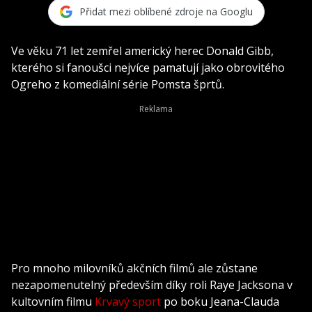
Přidat mezi oblíbené zdroje na Googlu
Ve věku 71 let zemřel americký herec Donald Gibb,
kterého si fanoušci nejvíce pamatují jako obrovitého
Ogreho z komediální série Pomsta šprtů.
Pro mnoho milovníků akčních filmů ale zůstane
nezapomenutelný především díky roli Raye Jacksona v
kultovním filmu
Krvavý sport
po boku Jeana-Clauda