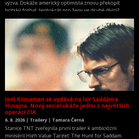
výzva. Dokáže americký optimista znovu překopit
britský fotbal, tentokrát pro ženy ve druhé divizi?
Joel Kinnaman se vydává na lov Saddáma
Husajna. Nový seriál ukáže jednu z největších
operací CIA
6. 8. 2026 | Trailery | Tamara Černá
Stanice TNT zveřejnila první trailer k ambiciózní
minisérii High Value Target: The Hunt for Saddam,