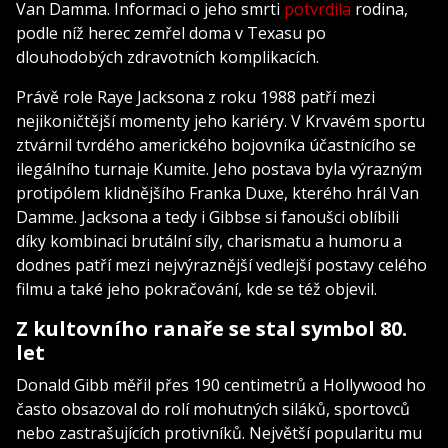
Van Damma. Informaci o jeho smrti
potvrdila
rodina,
podle níž herec zemřel doma v Texasu po
dlouhodobých zdravotních komplikacích.
Právě role Raye Jacksona z roku 1988 patří mezi
nejikoničtější momenty jeho kariéry. V Krvavém sportu
ztvárnil tvrdého amerického bojovníka účastnícího se
ilegálního turnaje Kumite. Jeho postava byla výrazným
protipólem klidnějšího Franka Duxe, kterého hrál Van
Damme. Jacksona a tedy i Gibbse si fanoušci oblíbili
díky kombinaci brutální síly, charismatu a humoru a
dodnes patří mezi nejvýraznější vedlejší postavy celého
filmu a také jeho pokračování, kde se též objevil.
Z kultovního ranaře se stal symbol 80.
let
Donald Gibb měřil přes 190 centimetrů a Hollywood ho
často obsazoval do rolí mohutných siláků, sportovců
nebo zastrašujících protivníků. Největší popularitu mu