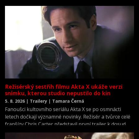
která se vrací k jednomu z nejvýznamnějších okamžiků
novodobých dějin.
Režisérský sestřih filmu Akta X ukáže verzi
snímku, kterou studio nepustilo do kin
5. 8. 2026 | Trailery | Tamara Černá
Fanoušci kultovního seriálu Akta X se po osmnácti
letech dočkají významné novinky. Režisér a tvůrce celé
franšízy Chris Carter představil první trailer k dosud
neviděné režisérské verzi filmu Akta X: Chci uvěřit.