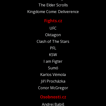
The Elder Scrolls
Kingdome Come: Deliverence
Fights.cz
UFC
Oktagon
Clash of The Stars
PFL
KSW
I am Figter
Sumó
Karlos Vémola
Jiří Procházka
Conor McGregor
Osobnosti.cz
Andrej Babiš