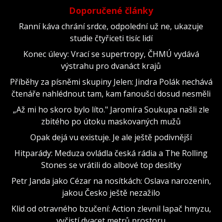
Doporučené články
Ranní káva chrání srdce, odpolední už ne, ukazuje
studie čtyřiceti tisíc lidí
Konec úlevy: Vrací se supertropy, ČHMÚ vydává
výstrahu pro dvanáct krajů
Příběhy za písněmi skupiny Jelen: Jindra Polák nechává
čtenáře nahlédnout tam, kam fanoušci dosud nesměli
„Až mi ho skoro bylo líto." Jaromíra Soukupa našli zle
zbitého po útoku maskovaných mužů
Opak dejá vu existuje. Je ale ještě podivnější
Hitparády: Meduza ovládla česká rádia a The Rolling
Stones se vrátili do albové top desítky
Petr Janda jako Cézar na nosítkách: Oslava narozenin,
jakou Česko ještě nezažilo
Klid od otravného bzučení: Action zlevnil lapač hmyzu,
vyčistí dvacet metrů prostoru