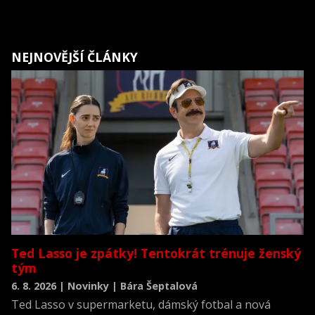
NEJNOVĚJŠÍ ČLÁNKY
Ted Lasso je zpátky! Tentokrát trénuje ženský
tým
6. 8. 2026 | Novinky | Bára Šeptalová
Ted Lasso v supermarketu, dámský fotbal a nová