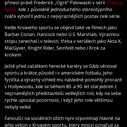
přinesl právě Frederick „Ogre“ Palowaski v sérii
Pomsta
šprtů,
kde z původně jednoduchého stereotypního
rváče vytvořil jednu z nejvýraznějších postav celé série.
Vedle Krvavého sportu se objevil také ve filmech jako
Barbar Conan, Hancock nebo U.S. Marshals. Výraznou
stopu zanechal i v televizi, třeba v seriálech jako Akta X,
MacGyver, Knight Rider, Seinfeld nebo i Krok za
krokem.
Ještě před začátkem herecké kariéry se Gibb věnoval
sportu a krátce působil i v americkém fotbalu. Jeho
fyzička a výrazný vzhled mu následně pomohly prorazit
v Hollywoodu, kde se během 80. a 90. let stal jedním z
nejznámějších představitelů vedlejších rolí, kdy na sebe
rychle upoutal pozornost, i když jeho role většinou
nebyly velké.
Fanoušci na sociálních sítích nyní vzpomínají hlavně na
jeho výkon v Krvavém sportu, který mnozí označují za