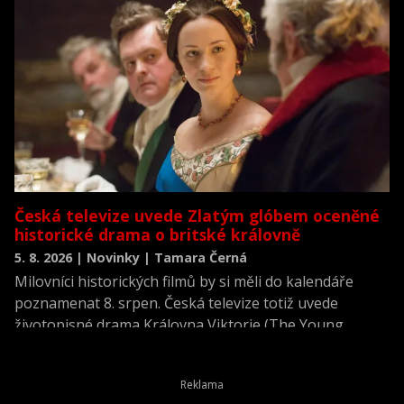
Česká televize uvede Zlatým glóbem oceněné
historické drama o britské královně
5. 8. 2026 | Novinky | Tamara Černá
Milovníci historických filmů by si měli do kalendáře
poznamenat 8. srpen. Česká televize totiž uvede
životopisné drama Královna Viktorie (The Young
Victoria) z roku 2009.