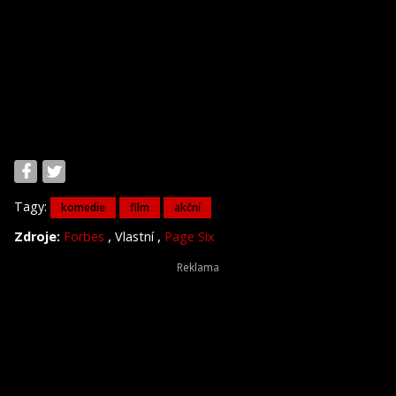
Tagy:
komedie
film
akční
,
,
Zdroje:
Forbes
Vlastní
Page Six