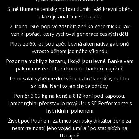
Silně tlumené tenisky mohou tlumit i váš krevní oběh,
ukazuje anatomie chodidla
2. ledna 1965 poprvé zazněla znělka Večerníčku: Jak
vznikl pořad, který vychoval generace českých dětí
Ploty ze 60. let jsou zpět. Levná alternativa gabionů
vyroste během jediného víkendu
Pozor na mobily z bazaru, i když jsou levné. Banka vám
pak nemusí vrátit ani korunu, hackeři mají žně
Letní salát vyběhne do květu a zhořkne dřív, než ho
sklidíte. Není to jen chyba odrůdy
Poměr 3,05 kg na koně a 812 koní pod kapotou.
Lamborghini představilo nový Urus SE Performante s
hybridním pohonem
Život pod Putinem: Zatímco se ruský diktátor žene za
nesmrtelností, jeho vojáci umírají po statisících na
Ukrajině