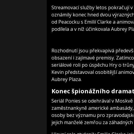
Streamovací služby letos pokračují v
oznámily konec hned dvou výrazných
od Peacocku s Emilií Clarke a animo
podílela a v níž účinkovala Aubrey Pl
Rozhodnutí jsou překvapivá předevší
obsazení i zajímavé premisy. Zatímco
seriálové roli po úspěchu Hry o trů
Kevin představoval osobitější animo
Aubrey Plaza.
Konec špionážního dramatu
Seriál Ponies se odehrával v Moskvě
zaměstnankyně americké ambasády, 
osoby bez významu pro zpravodajské s
jejich manželé zemřou za záhadných 