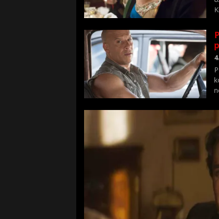
K
P
p
4
P
k
n
p