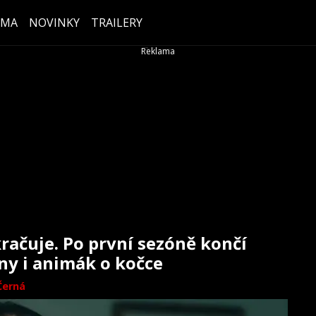
ÉMA
NOVINKY
TRAILERY
račuje. Po první sezóně končí
ůny i animák o kočce
Černá