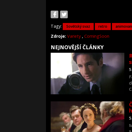
Tagy:
Sovětský svaz
retro
animovan
,
Zdroje:
Variety
ComingSoon
NEJNOVĚJŠÍ ČLÁNKY
R
s
5
F
d
C
f
Č
h
5
M
8