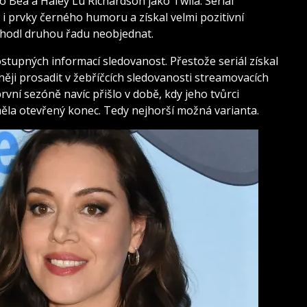
o Bea a
Haley Lu Richardson
jako Twila. Seriál
 i prvky černého humoru a získal velmi pozitivní
ozhodl druhou řadu neobjednat.
tupných informací sledovanost. Přestože seriál získal
něji prosadit v žebříčcích sledovanosti streamovacích
první sezóně navíc přišlo v době, kdy jeho tvůrci
měla otevřený konec. Tedy nejhorší možná varianta.