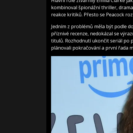
Hlavní role ztvárnily
Emilia Clarke
jak
kombinoval špionážní thriller, drama
reakce kritiků. Přesto se Peacock r
Jedním z problémů měla být podle dos
příznivé recenze, nedokázal se výraz
titulů. Rozhodnutí ukončit seriál po 
plánovali pokračování a první řada 