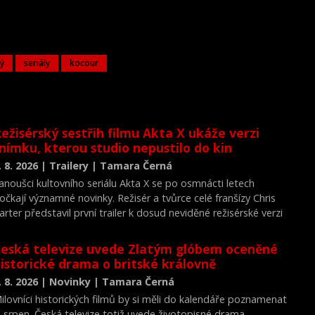
ý
seriály
kocour
ežisérský sestřih filmu Akta X ukáže verzi
nímku, kterou studio nepustilo do kin
. 8. 2026 | Trailery | Tamara Černá
anoušci kultovního seriálu Akta X se po osmnácti letech
očkají významné novinky. Režisér a tvůrce celé franšízy Chris
arter představil první trailer k dosud neviděné režisérské verzi
ilmu Akta X: Chci uvěřit.
eská televize uvede Zlatým glóbem oceněné
istorické drama o britské královně
. 8. 2026 | Novinky | Tamara Černá
ilovníci historických filmů by si měli do kalendáře poznamenat
. srpen. Česká televize totiž uvede životopisné drama