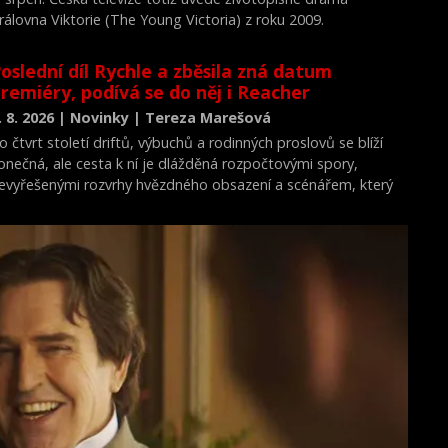
rálovna Viktorie (The Young Victoria) z roku 2009.
oslední díl Rychle a zběsila zná datum
remiéry, podívá se do něj i Reacher
. 8. 2026 | Novinky | Tereza Marešová
o čtvrt století driftů, výbuchů a rodinných proslovů se blíží
onečná, ale cesta k ní je dlážděná rozpočtovými spory,
evyřešenými rozvrhy hvězdného obsazení a scénářem, který
rý dojímá i ostříleného akčního hrdinu k slzám.