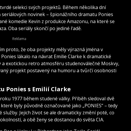
 tvrdé selekci svých projektů. Během několika dní
 seriálových novinek – špionážního dramatu Ponies
vané komedie Kevin z produkce Amazonu, na které se
aza. Oba seriály skončí po jediné řadě.
m proto, že oba projekty měly výrazná jména v
 Ponies lákalo na návrat Emilie Clarke k dramatické
ny a exotickou retro atmosféru studenoválečné Moskvy,
vaný projekt postavený na humoru a tvůrčí osobnosti
 Ponies s Emilií Clarke
 roku 1977 během studené války. Příběh sledoval dvě
které byly původně označované jako „PONIES“ – tedy
lužby. Jejich život se ale dramaticky změní poté, co
okolností, a obě ženy se dostanou do světa CIA.