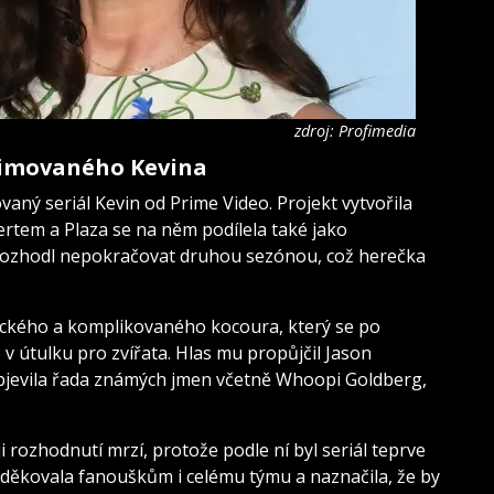
zdroj: Profimedia
animovaného Kevina
ný seriál Kevin od Prime Video. Projekt vytvořila
tem a Plaza se na něm podílela také jako
rozhodl nepokračovat druhou sezónou, což herečka
ynického a komplikovaného kocoura, který se po
 v útulku pro zvířata. Hlas mu propůjčil Jason
objevila řada známých jmen včetně Whoopi Goldberg,
 rozhodnutí mrzí, protože podle ní byl seriál teprve
děkovala fanouškům i celému týmu a naznačila, že by