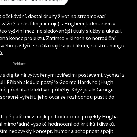
it očekávání, dostal druhý život na streamovací
e vážně u nás film jmenuje) s Hughem Jackmanem v
eo vyšvihl mezi nejsledovanější tituly služby a ukázal,
ná konec projektu. Zatímco v kinech se netradiční
 svého pastýře snažila najít si publikum, na streamingu
ů.
s digitálně vytvořenými zvířecími postavami, vychází z
l. Příběh sleduje pastýře George Hardyho (Hugh
ně předčítá detektivní příběhy. Když je ale George
správně vyřešit, jeho ovce se rozhodnou pustit do
stopě patří mezi nejlépe hodnocené projekty Hugha
 mimořádně vysoké hodnocení od kritiků i diváků,
ším neobvyklý koncept, humor a schopnost spojit