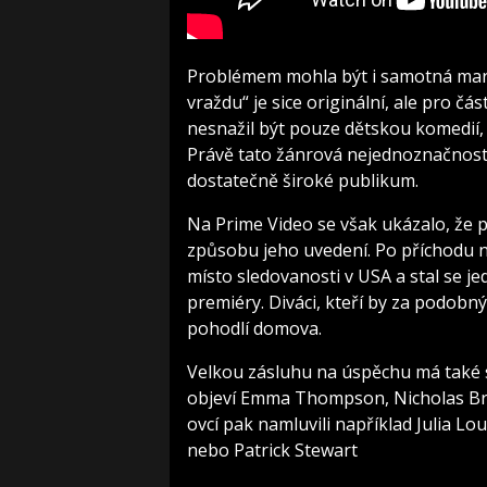
Problémem mohla být i samotná marke
vraždu“ je sice originální, ale pro č
nesnažil být pouze dětskou komedií, 
Právě tato žánrová nejednoznačnost 
dostatečně široké publikum.
Na Prime Video se však ukázalo, že 
způsobu jeho uvedení. Po příchodu n
místo sledovanosti v USA a stal se j
premiéry. Diváci, kteří by za podobný 
pohodlí domova.
Velkou zásluhu na úspěchu má také 
objeví Emma Thompson, Nicholas Bra
ovcí pak namluvili například Julia L
nebo Patrick Stewart