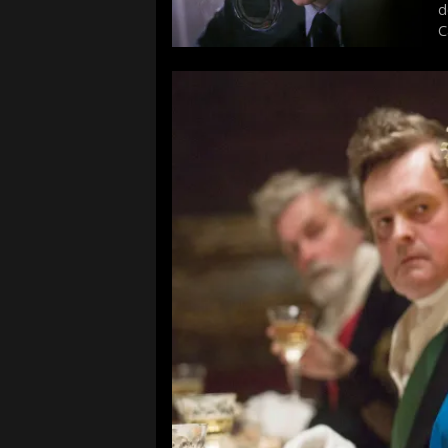
d
C
f