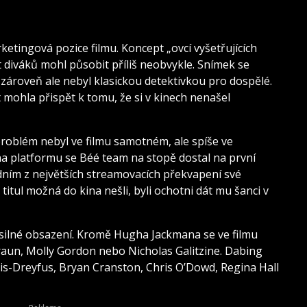
tingová pozice filmu. Koncept „ovcí vyšetřujících
ást diváků mohl působit příliš neobvykle. Snímek se
zároveň ale nebyl klasickou detektivkou pro dospělé.
mohla přispět k tomu, že si v kinech nenašel
problém nebyl ve filmu samotném, ale spíše ve
a platformu se Béé team na stopě dostal na první
edním z největších streamovacích překvapení své
titul možná do kina nešli, byli ochotni dát mu šanci v
silné obsazení. Kromě Hugha Jackmana se ve filmu
un, Molly Gordon nebo Nicholas Galitzine. Dabing
ouis-Dreyfus, Bryan Cranston, Chris O’Dowd, Regina Hall