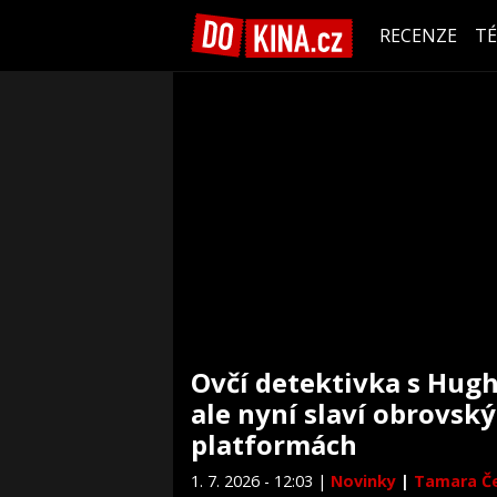
RECENZE
T
Ovčí detektivka s Hug
ale nyní slaví obrovsk
platformách
1. 7. 2026 - 12:03 |
Novinky
|
Tamara Č