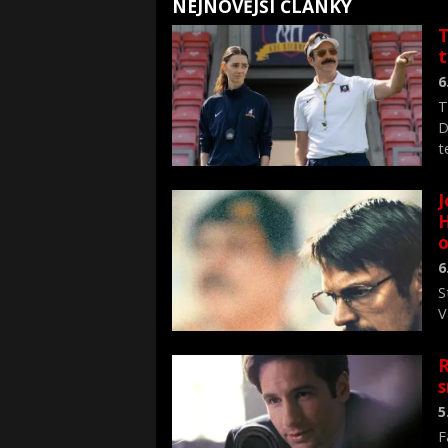
NEJNOVĚJŠÍ ČLÁNKY
T
6
T
D
t
J
H
o
6
S
V
n
R
s
5
F