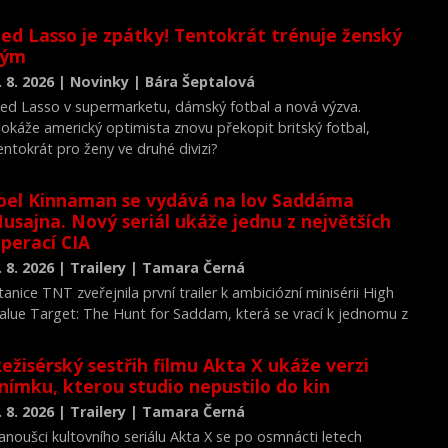
ed Lasso je zpátky! Tentokrát trénuje ženský
tým
. 8. 2026 | Novinky | Bára Šeptalová
ed Lasso v supermarketu, dámský fotbal a nová výzva.
okáže americký optimista znovu překopit britský fotbal,
entokrát pro ženy ve druhé divizi?
oel Kinnaman se vydává na lov Saddáma
usajna. Nový seriál ukáže jednu z největších
perací CIA
. 8. 2026 | Trailery | Tamara Černá
tanice TNT zveřejnila první trailer k ambiciózní minisérii High
alue Target: The Hunt for Saddam, která se vrací k jednomu z
ejvýznamnějších okamžiků novodobých dějin.
ežisérský sestřih filmu Akta X ukáže verzi
nímku, kterou studio nepustilo do kin
. 8. 2026 | Trailery | Tamara Černá
anoušci kultovního seriálu Akta X se po osmnácti letech