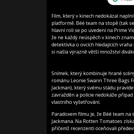
Film, který v kinech nedokázal napln
platformě. Béé team na stopě (tak s
hlavní roli se po uvedení na Prime Vid
že ne každý neúspěch v kinech zname
detektivka o ovcích hledajících vraha
si našla výrazně větší množství divák
Snímek, který kombinuje hrané scény 
románu Leonie Swann Three Bags Ful
Jackman), který svému stádu pravidel
zavražděn a policie nedokáže případ 
vlastního vyšetřování.
Paradoxem filmu je, že Béé team na 
Jackmana. Na Rotten Tomatoes získal
přičemž recenzenti oceňovali předev