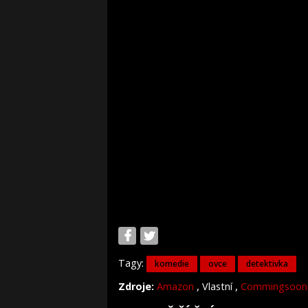
Tagy:
komedie
ovce
detektivka
,
,
Zdroje:
Amazon
Vlastní
Commingsoon.