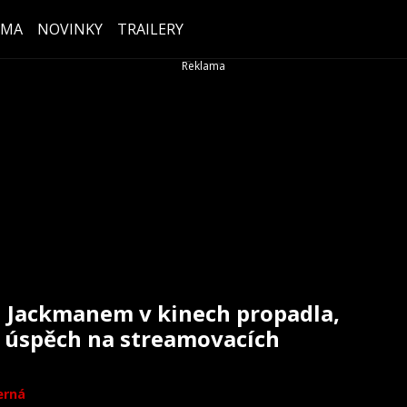
ÉMA
NOVINKY
TRAILERY
h Jackmanem v kinech propadla,
ý úspěch na streamovacích
erná