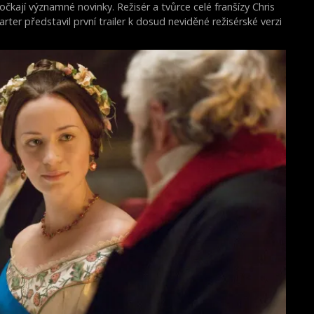
očkají významné novinky. Režisér a tvůrce celé franšízy Chris
arter představil první trailer k dosud neviděné režisérské verzi
ilmu Akta X: Chci uvěřit.