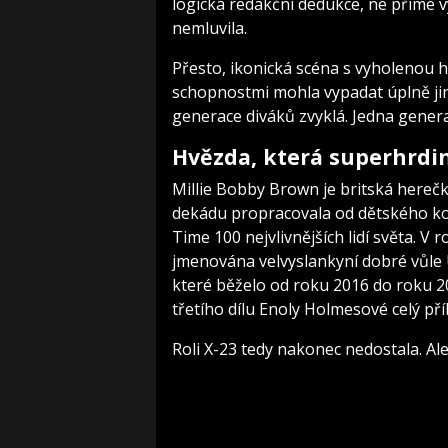
logická redakční dedukce, ne přímé v
nemluvila.
Přesto, ikonická scéna s vyholenou h
schopnostmi mohla vypadat úplně jin
generace diváků zvyklá. Jedna generac
Hvězda, která superhrdi
Millie Bobby Brown je britská hereč
dekádu propracovala od dětského ko
Time 100 nejvlivnějších lidí světa. V 
jmenována velvyslankyní dobré vůle U
které běželo od roku 2016 do roku 20
třetího dílu Enoly Holmesové celý př
Roli X-23 tedy nakonec nedostala. Al