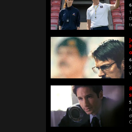
6
T
D
t
J
H
o
6
S
V
n
R
s
5
F
d
C
f