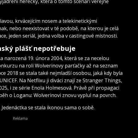
yjádření herečky, která o tomto scénáři veřejně
lavou, krvácejícím nosem a telekinetickými
ak, nebo neexistovat v té podobě, na kterou je celá
e, jeden seriál, jedna volba v castingové místnosti.
nský plášť nepotřebuje
ka narozená 19. února 2004, která se za necelou
nkurzu na roli Wolverinovy parťačky až na seznam
roce 2018 se stala také nejmladší osobou, jaká kdy byla
NICEF. Na Netflixu ji diváci znají ze Stranger Things,
25, i ze série Enola Holmesová. Právě při propagaci
íběh o Loganu: Wolverinovi znovu vyplul na povrch.
e Jedenáctka se stala ikonou sama o sobě.