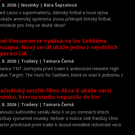
. 8. 2026 | Novinky | Bára Šeptalová
ed Lasso v supermarketu, dámský fotbal a nová výzva.
okáže americký optimista znovu překopit britský fotbal,
entokrát pro ženy ve druhé divizi?
oel Kinnaman se vydává na lov Saddáma
usajna. Nový seriál ukáže jednu z největších
perací CIA
. 8. 2026 | Trailery | Tamara Černá
tanice TNT zveřejnila první trailer k ambiciózní minisérii High
alue Target: The Hunt for Saddam, která se vrací k jednomu z
ejvýznamnějších okamžiků novodobých dějin.
ežisérský sestřih filmu Akta X ukáže verzi
nímku, kterou studio nepustilo do kin
. 8. 2026 | Trailery | Tamara Černá
anoušci kultovního seriálu Akta X se po osmnácti letech
očkají významné novinky. Režisér a tvůrce celé franšízy Chris
arter představil první trailer k dosud neviděné režisérské verzi
ilmu Akta X: Chci uvěřit.