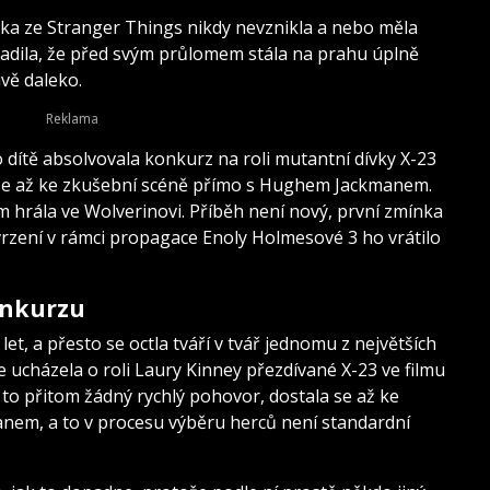
tka ze Stranger Things nikdy nevznikla a nebo měla
radila, že před svým průlomem stála na prahu úplně
ivě daleko.
o dítě absolvovala konkurz na roli mutantní dívky X-23
a se až ke zkušební scéně přímo s Hughem Jackmanem.
 hrála ve Wolverinovi. Příběh není nový, první zmínka
vrzení v rámci propagace Enoly Holmesové 3 ho vrátilo
onkurzu
et, a přesto se octla tváří v tvář jednomu z největších
 ucházela o roli Laury Kinney přezdívané X-23 ve filmu
to přitom žádný rychlý pohovor, dostala se až ke
nem, a to v procesu výběru herců není standardní