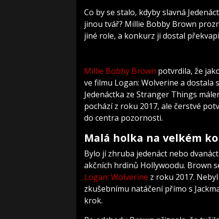
Co by se stalo, kdyby slavná Jedenác
jinou tvář? Millie Bobby Brown proz
jiné role, a konkurz ji dostal překvap
Millie Bobby Brown
potvrdila, že jak
ve filmu Logan: Wolverine a dostal
Jedenáctka ze Stranger Things málem
pochází z roku 2017, ale čerstvé pot
do centra pozornosti.
Malá holka na velkém k
Bylo jí zhruba jedenáct nebo dvanáct l
akčních hrdinů Hollywoodu. Brown se
Logan: Wolverine
z roku 2017. Nebyl 
zkušebnímu natáčení přímo s Jackma
krok.