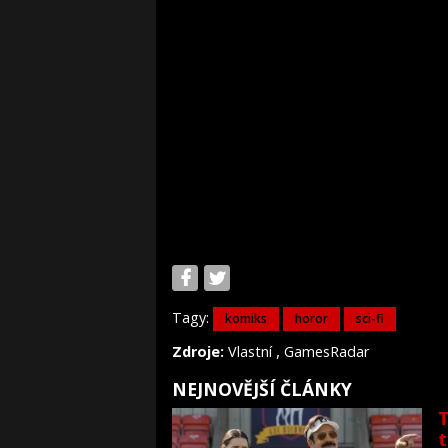
Tagy:
komiks
horor
sci-fi
,
Zdroje:
Vlastní
GamesRadar
NEJNOVĚJŠÍ ČLÁNKY
T