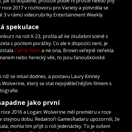
, jak to dopadne, protože podle ní prostě někdo jiný
v roce 2017 v rozhovoru pro Variety a potvrdila se
 3 v rámci videorubriky Entertainment Weekly.
zká spekulace
onkurz na roli X-23, prošla až ke zkušební scéně s
la s pocitem porážky. Co ale k dispozici není, je
dostala
Dafne Keen
a ne ona, Brown veřejně neřekla.
ackmanem nebo herecký věk, to jsou fanouškovské
, o níž se mluví dodnes, a postavu Laury Kinney
Wolverine, který se stal nejvýdělečnějším filmem s
ografie.
napadne jako první
v roce 2016 a Logan: Wolverine měl premiéru v roce
 ve stejnou dobu. Redaktoři GamesRadaru upozornili, že
la, mohla tím přijít o roli Jedenáctky. To je ovšem