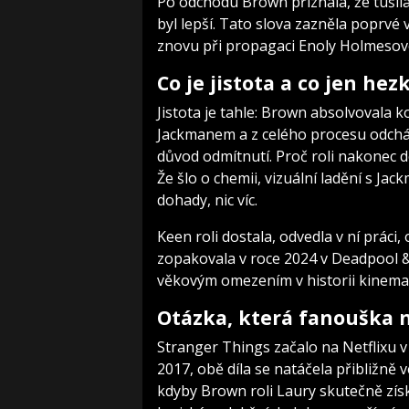
Po odchodu Brown přiznala, že tušila
byl lepší. Tato slova zazněla poprvé 
znovu při propagaci Enoly Holmesové
Co je jistota a co jen he
Jistota je tahle: Brown absolvovala k
Jackmanem a z celého procesu odcháze
důvod odmítnutí. Proč roli nakonec 
Že šlo o chemii, vizuální ladění s J
dohady, nic víc.
Keen roli dostala, odvedla v ní práci
zopakovala v roce 2024 v Deadpool & 
věkovým omezením v historii kinemat
Otázka, která fanouška 
Stranger Things začalo na Netflixu 
2017, obě díla se natáčela přibližně
kdyby Brown roli Laury skutečně získa