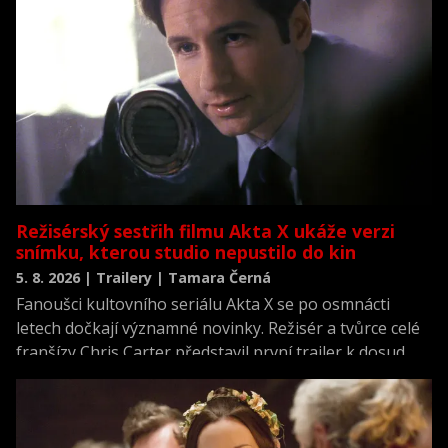
Režisérský sestřih filmu Akta X ukáže verzi
snímku, kterou studio nepustilo do kin
5. 8. 2026 | Trailery | Tamara Černá
Fanoušci kultovního seriálu Akta X se po osmnácti
letech dočkají významné novinky. Režisér a tvůrce celé
franšízy Chris Carter představil první trailer k dosud
neviděné režisérské verzi filmu Akta X: Chci uvěřit.