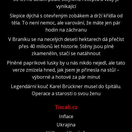
vynikající
Slepice dýchá s otevřeným zobákem a drží křídla od
těla. To není nemoc, ale varování, že máte jen pár
hodin na záchranu
V Braníku se na necelých deseti hektarech dá přečíst
přes 40 milionů let historie. Stěny jsou plné
zkamenělin, stačí se natáhnout
Plněné paprikové lusky by u nás nikdo nejedl, ale tato
verze zmizela hned, jak jsem je přinesla na stůl –
výborné a hotové za pár minut
Legendární kouč Karel Brückner musel do špitálu.
Operace a starosti o svou ženu
Tiscali.cz
Inflace
Ukrajina