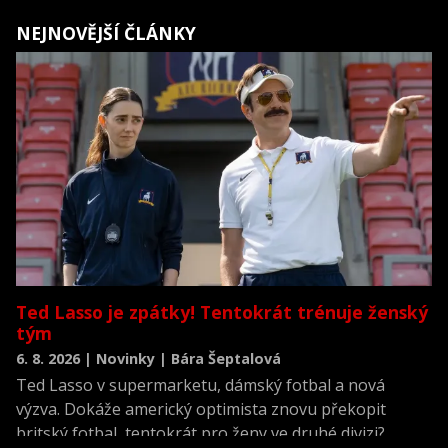
právě poslední, sedmý díl, jehož premiéra se
NEJNOVĚJŠÍ ČLÁNKY
uskutečnila minulý čtvrtek v Londýně. Rowling zároveň
znovu zcela nevyloučila možnost pokračování
populárních kouzelnických příběhů.
Ted Lasso je zpátky! Tentokrát trénuje ženský
tým
6. 8. 2026 | Novinky | Bára Šeptalová
Ted Lasso v supermarketu, dámský fotbal a nová
výzva. Dokáže americký optimista znovu překopit
britský fotbal, tentokrát pro ženy ve druhé divizi?