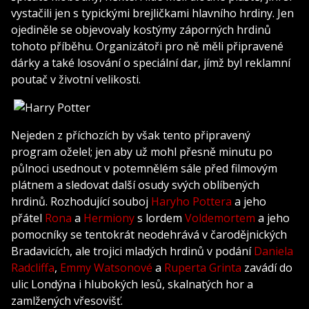
vystačili jen s typickými brejličkami hlavního hrdiny. Jen
ojediněle se objevovaly kostýmy záporných hrdinů
tohoto příběhu. Organizátoři pro ně měli připravené
dárky a také losování o speciální dar, jímž byl reklamní
poutač v životní velikosti.
Nejeden z příchozích by však tento připravený
program oželel; jen aby už mohl přesně minutu po
půlnoci usednout v potemnělém sále před filmovým
plátnem a sledovat další osudy svých oblíbených
hrdinů. Rozhodující souboj
Haryho Pottera
a jeho
přátel
Rona
a
Hermiony
s lordem
Voldemortem
a jeho
pomocníky se tentokrát neodehrává v čarodějnických
Bradavicích, ale trojici mladých hrdinů v podání
Daniela
Radcliffa
,
Emmy Watsonové
a
Ruperta Grinta
zavádí do
ulic Londýna i hlubokých lesů, skalnatých hor a
zamlžených vřesovišť.