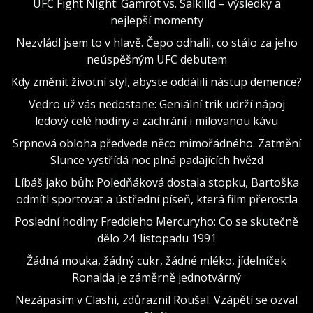
UFC Fight Night: Gamrot vs. Salkilld – výsledky a
nejlepší momenty
Nezvládl jsem to v hlavě. Čepo odhalil, co stálo za jeho
neúspěšným UFC debutem
Kdy změnit životní styl, abyste oddálili nástup demence?
Vedro už vás nedostane: Geniální trik udrží nápoj
ledový celé hodiny a zachrání i milovanou kávu
Srpnová obloha předvede něco mimořádného. Zatmění
Slunce vystřídá noc plná padajících hvězd
Líbáš jako bůh: Poledňáková dostala stopku, Bartoška
odmítl sportovat a ústřední píseň, která film přerostla
Poslední hodiny Freddieho Mercuryho: Co se skutečně
dělo 24. listopadu 1991
Žádná mouka, žádný cukr, žádné mléko, jídelníček
Ronalda je záměrně jednotvárný
Nezápasím v Clashi, zdůraznil Roušal. Vzápětí se ozval