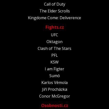
Call of Duty
The Elder Scrolls
Kingdome Come: Deliverence
Fights.cz
UFC
Oktagon
Clash of The Stars
PFL
KSW
I am Figter
Sumó
Karlos Vémola
Jiří Procházka
Conor McGregor
Osobnosti.cz