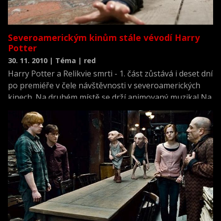
Severoamerickým kinům stále vévodí Harry
Potter
30. 11. 2010 | Téma | red
Harry Potter a Relikvie smrti - 1. část zůstává i deset dní
po premiéře v čele návštěvnosti v severoamerických
kinech. Na druhém místě se drží animovaný muzikal Na
vlásku.