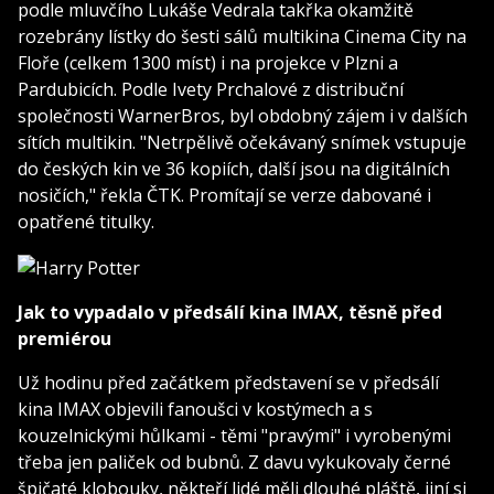
podle mluvčího Lukáše Vedrala takřka okamžitě
rozebrány lístky do šesti sálů multikina Cinema City na
Floře (celkem 1300 míst) i na projekce v Plzni a
Pardubicích. Podle Ivety Prchalové z distribuční
společnosti WarnerBros, byl obdobný zájem i v dalších
sítích multikin. "Netrpělivě očekávaný snímek vstupuje
do českých kin ve 36 kopiích, další jsou na digitálních
nosičích," řekla ČTK. Promítají se verze dabované i
opatřené titulky.
Jak to vypadalo v předsálí kina IMAX, těsně před
premiérou
Už hodinu před začátkem představení se v předsálí
kina IMAX objevili fanoušci v kostýmech a s
kouzelnickými hůlkami - těmi "pravými" i vyrobenými
třeba jen paliček od bubnů. Z davu vykukovaly černé
špičaté klobouky, někteří lidé měli dlouhé pláště, jiní si