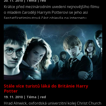
20. 11. 2010 | Téma | red
Krátce před mezinárodním uvedení nejnovějšího filmu
o mladém čaroději Harrym Potterovi se jeho asi
šestatřicetiminutová část objevila na internetu.
Informoval o tom zpravodajský server BBC.
Stále více turistů láká do Británie Harry
Potter
19. 11. 2010 | Téma | red
Hrad Alnwick, oxfordská univerzitní kolej Christ Church