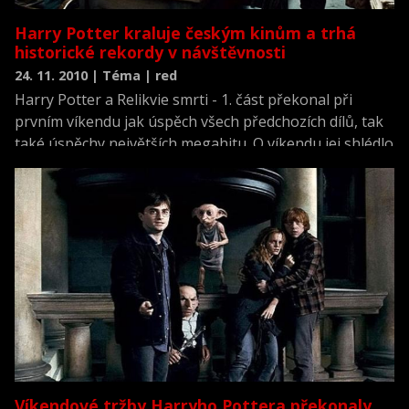
Harry Potter kraluje českým kinům a trhá
historické rekordy v návštěvnosti
24. 11. 2010 | Téma | red
Harry Potter a Relikvie smrti - 1. část překonal při
prvním víkendu jak úspěch všech předchozích dílů, tak
také úspěchy největších megahitu. O víkendu jej shlédlo
bezmála čtvrt miliónu fanoušků, kteří v pokladnách kin
nechalí více jak 30 milionu korun. Tímto úspechem
zaujal Harry Potter první místo v historickém žebříčku
návštěvnosti.
Víkendové tržby Harryho Pottera překonaly