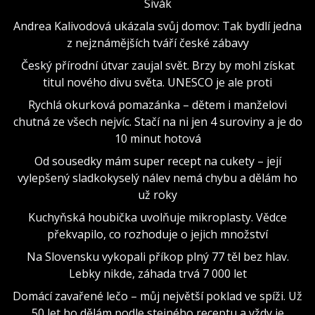
Sivák
Andrea Kalivodová ukázala svůj domov: Tak bydlí jedna
z nejznámějších tváří české zábavy
Český přírodní útvar zaujal svět. Brzy by mohl získat
titul nového divu světa. UNESCO je ale proti
Rychlá okurková pomazánka – dětem i manželovi
chutná ze všech nejvíc. Stačí na ni jen 4 suroviny a je do
10 minut hotová
Od sousedky mám super recept na cukety – její
vylepšený sladkokyselý nálev nemá chybu a dělám ho
už roky
Kuchyňská houbička uvolňuje mikroplasty. Vědce
překvapilo, co rozhoduje o jejich množství
Na Slovensku vykopali příkop plný 77 těl bez hlav.
Lebky nikde, záhada trvá 7 000 let
Domácí zavařené lečo – můj největší poklad ve spíži. Už
50 let ho dělám podle stejného receptu a vždy je