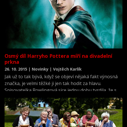
Pottera.
Osmý díl Harryho Pottera míří na divadelní
prkna
26. 10. 2015 | Novinky | Vojtěch Karlík
Jak už to tak bývá, když se objeví nějaká fakt výnosná
značka, je velmi těžké ji jen tak hodit za hlavu.
Spisovatelka Rowlingová sice jednu dobu tvrdila, že s
Harry Potterem skončila, ale ukazuje se, že to není až
tak pravda. Zbrusu nový díl totiž zamíří příští léto na
divadelní prkna.