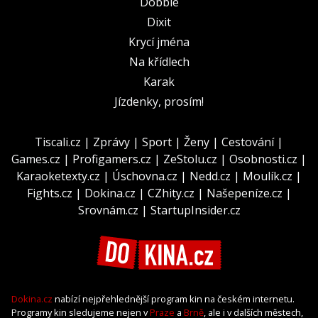
Dobble
Dixit
Krycí jména
Na křídlech
Karak
Jízdenky, prosím!
Tiscali.cz
|
Zprávy
|
Sport
|
Ženy
|
Cestování
|
Games.cz
|
Profigamers.cz
|
ZeStolu.cz
|
Osobnosti.cz
|
Karaoketexty.cz
|
Úschovna.cz
|
Nedd.cz
|
Moulík.cz
|
Fights.cz
|
Dokina.cz
|
CZhity.cz
|
Našepeníze.cz
|
Srovnám.cz
|
StartupInsider.cz
Dokina.cz
nabízí nejpřehlednější program kin na českém internetu.
Programy kin sledujeme nejen v
Praze
a
Brně
, ale i v dalších městech,