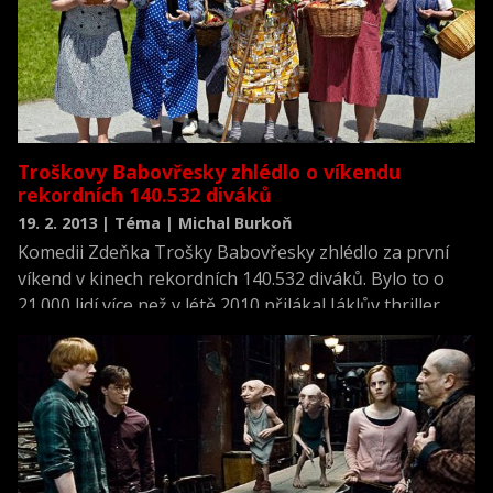
Troškovy Babovřesky zhlédlo o víkendu
rekordních 140.532 diváků
19. 2. 2013 | Téma | Michal Burkoň
Komedii Zdeňka Trošky Babovřesky zhlédlo za první
víkend v kinech rekordních 140.532 diváků. Bylo to o
21.000 lidí více než v létě 2010 přilákal Jáklův thriller
Kajínek, který dosud žebříček nejnavštěvovanějších
českých filmů za první víkend vedl. ČTK to dnes
oznámila producentka Troškova snímku Dana
Voláková. Filmoví odborníci tuto distribuční novinku
hodnotí velmi kriticky.