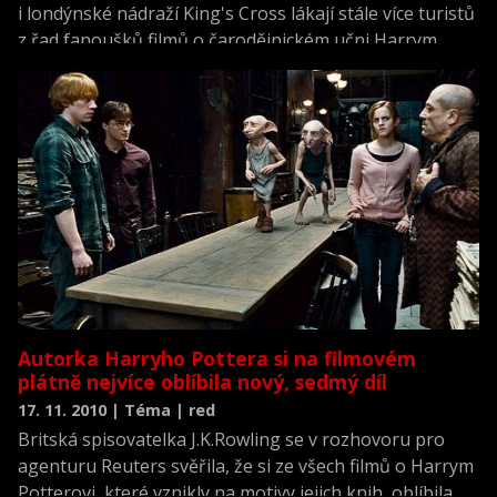
i londýnské nádraží King's Cross lákají stále více turistů
z řad fanoušků filmů o čarodějnickém učni Harrym
Potterovi. V rámci zvýšení turistického ruchu se místa z
filmů objevují také ve speciálním online průvodci, který
pro fanoušky připravily britské úřady.
Autorka Harryho Pottera si na filmovém
plátně nejvíce oblíbila nový, sedmý díl
17. 11. 2010 | Téma | red
Britská spisovatelka J.K.Rowling se v rozhovoru pro
agenturu Reuters svěřila, že si ze všech filmů o Harrym
Potterovi, které vznikly na motivy jejich knih, oblíbila