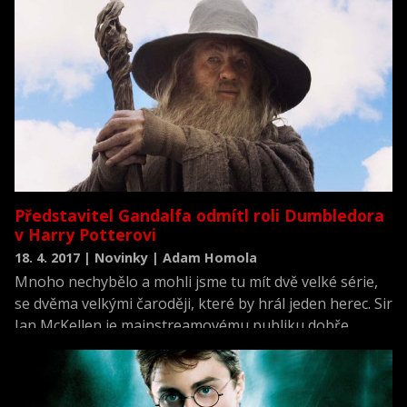
Představitel Gandalfa odmítl roli Dumbledora
v Harry Potterovi
18. 4. 2017 | Novinky | Adam Homola
Mnoho nechybělo a mohli jsme tu mít dvě velké série,
se dvěma velkými čaroději, které by hrál jeden herec. Sir
Ian McKellen je mainstreamovému publiku dobře
známý jako kouzelník Gandalf z Pána Prstenů a Hobita,
nebo jako Magneto ze série X-Men. Jenže skoro jsme
tu měla Sira Iana McKellena i jako Dumbledora z Harry