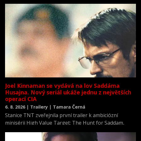
Joel Kinnaman se vydává na lov Saddáma
Husajna. Nový seriál ukáže jednu z největších
operací CIA
6. 8. 2026 | Trailery | Tamara Černá
Stanice TNT zveřejnila první trailer k ambiciózní
minisérii High Value Target: The Hunt for Saddam,
která se vrací k jednomu z nejvýznamnějších okamžiků
novodobých dějin.