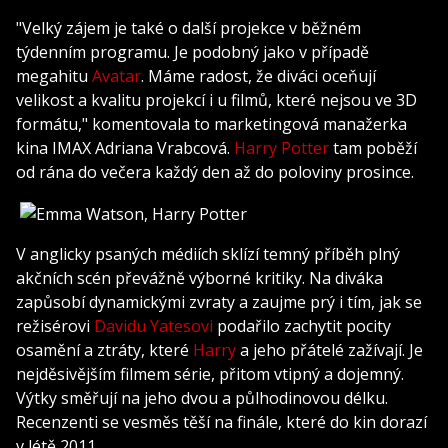
"Velký zájem je také o další projekce v běžném
týdenním programu. Je podobný jako v případě
megahitu
Avatar
. Máme radost, že diváci oceňují
velikost a kvalitu projekcí i u filmů, které nejsou ve 3D
formátu," komentovala to marketingová manažerka
kina IMAX Adriana Vrabcová.
Harry Potter
tam poběží
od rána do večera každý den až do poloviny prosince.
V anglicky psaných médiích sklízí temný příběh plný
akčních scén převážně výborné kritiky. Na diváka
zapůsobí dynamickými zvraty a zaujme prý i tím, jak se
režisérovi
Davidu Yatesovi
podařilo zachytit pocity
osamění a ztráty, které
Harry
a jeho přátelé zažívají. Je
nejděsivějším filmem série, přitom vtipný a dojemný.
Výtky směřují na jeho dvou a půlhodinovou délku.
Recenzenti se vesměs těší na finále, které do kin dorazí
v létě 2011.