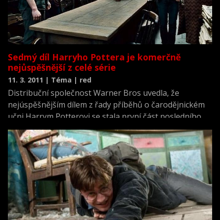
Sedmý díl Harryho Pottera je komerčně
nejůspěšnější z celé série
11. 3. 2011 | Téma | red
Distribuční společnost Warner Bros uvedla, že
nejúspěšnějším dílem z řady příběhů o čarodějnickém
učni Harrym Potterovi se stala první část posledního
snímku s názvem Harry Potter a relikvie smrti. Druhá
část se v kinech objeví v polovině července.