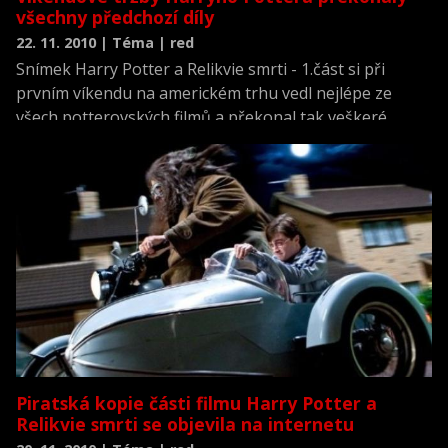
všechny předchozí díly
22. 11. 2010 | Téma | red
Snímek Harry Potter a Relikvie smrti - 1.část si při
prvním víkendu na americkém trhu vedl nejlépe ze
všech potterovských filmů a překonal tak veškeré
dosavadní rekordy této filmové série. Návštěvníci za
vstupné zaplatili 125,1 milionu dolarů (asi 2,25 miliardy
korun), informovala o tom agentura AP.
Piratská kopie části filmu Harry Potter a
Relikvie smrti se objevila na internetu